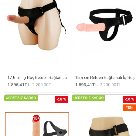
17,5 cm İçi Boş Belden Bağlamalı Protez Penis
15,5 cm Belden Bağlama
1.896,41TL
1.896,41TL
2.200,00TL
2.200,00TL
ÜCRETSİZ KARGO
ÜCRETSİZ KARGO
-18 %
-10 %
YENI