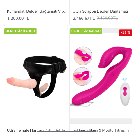
Kumandalı Belden Bağlamalı Vibratör
Ultra Strapon Belden Bağlamalı Protez Penis
1.200,00TL
2.466,67TL
3.160,00TL
ÜCRETSİZ KARGO
ÜCRETSİZ KARGO
-13 %
Ultra Female Harness Çiftli Belden Bağlamalı
S-Hande Nami 9 Modlu Titreşim ve Kablosuz Uzaktan Kumand