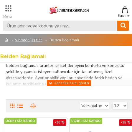
Vibratör Çeşitleri
Belden Bağlamalı
Belden Bağlamalı
Belden bağlamalı ürünler, cinsel deneyimi konforlu ve kontrollü
şekilde yaşamak isteyen kullanıcılar için tasarlanmış özel
aksesuarlardır. Ayarlanabilir yapıları sayesinde farklı beden ve
kullanım tercihlerine uygun seçenekler sunar.
Bu kategorideki belden bağlamalı ürünler; kelepçeler, harness
setleri, kayışlı aksesuarlar ve fantezi ekipmanları içerir. Dayanıklı ve
vücut dostu malzemelerden üretilmiş olmaları, güvenli ve rahat
kullanım sağlar. Ergonomik tasarımlar, hem bireysel kullanım hem
de çiftlerle etkileşimi destekler.
ÜCRETSİZ KARGO
ÜCRETSİZ KARGO
-16 %
-15 %
Belden bağlamalı ürünler, partnerle etkileşimi artırmak ve fantezi