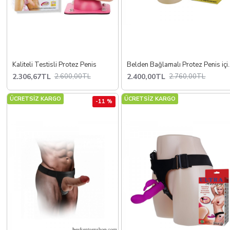
Kaliteli Testisli Protez Penis
Belden Bağlama
2.306,67TL
2.400,00TL
2.600,00TL
2.760,00TL
ÜCRETSİZ KARGO
ÜCRETSİZ KARGO
-11 %