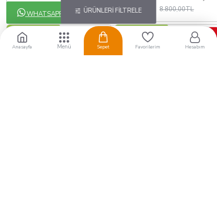
3.200,00TL
7.691,28TL
8.800,00TL
ÜRÜNLERI FILTRELE
WHATSAPP !
ÜCRETSİZ KARGO
ÜCRETSİZ KARGO
-10 %
-16 %
Anasayfa
Sepet
Favorilerim
Hesabım
Realistik Belden Bağlamalı Penis
Potent Plunger içi boş titreşimli belden bağlamalı
3.560,00TL
2.511,80TL
3.960,00TL
3.000,00TL