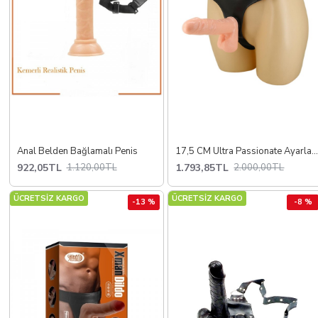
Anal Belden Bağlamalı Penis
17,5 CM Ultra Passionate Ayarlanabilir Strap-On Harness D
922,05TL
1.793,85TL
1.120,00TL
2.000,00TL
ÜCRETSİZ KARGO
ÜCRETSİZ KARGO
-13 %
-8 %