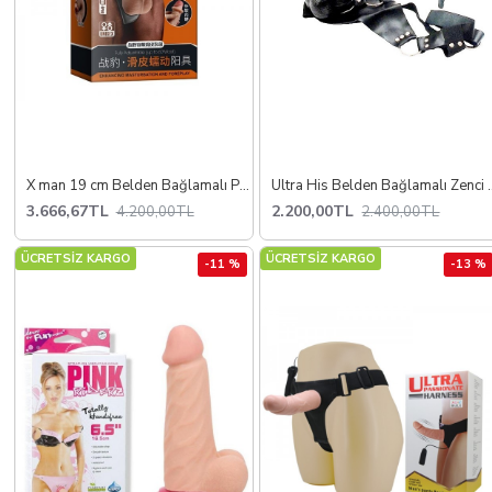
X man 19 cm Belden Bağlamalı Penis
Ultra His Belden
3.666,67TL
2.200,00TL
4.200,00TL
2.400,00TL
ÜCRETSİZ KARGO
ÜCRETSİZ KARGO
-11 %
-13 %