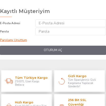
Kayıtlı Müşteriyim
E-Posta Adresi
Parola
Parolamı Unuttum
OTURUM AÇ
Gizli Kargo
Tüm Türkiye Kargo
Tüm Siparişleriniz Gizli
2500TL Üzeri Kargo
Kargolama Yapılarak
Bedava
Gönderilir!
256 Bit SSL
Hızlı Kargo
Güvenliği