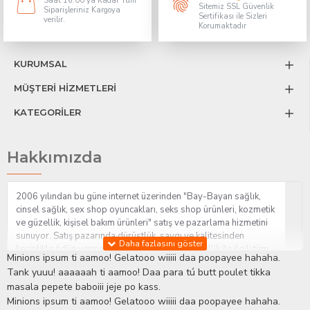
Saat 16:00 ya Kadar Tüm
Sitemiz SSL Güvenlik
Siparişleriniz Kargoya
Sertifikası ile Sizleri
verilir.
Korumaktadır
KURUMSAL
MÜŞTERİ HİZMETLERİ
KATEGORİLER
Hakkımızda
2006 yılından bu güne internet üzerinden "Bay-Bayan sağlık,
cinsel sağlık, sex shop oyuncakları, seks shop ürünleri, kozmetik
ve güzellik, kişisel bakım ürünleri" satış ve pazarlama hizmetini
sunuyor. Satış pazarında dürüstlük, saygı ve kalitesinden
kesinlikle ödün vermeden hizmet sağlık ve güzellik ile ilgili tüm
Minions ipsum ti aamoo! Gelatooo wiiiii daa poopayee hahaha.
sorularınıza anında cevap verebilen Yetkin ve uzman kadrosu ile
Tank yuuu! aaaaaah ti aamoo! Daa para tú butt poulet tikka
ihtiyaçlarınızı en uygun fiyat ve taksit seçenekleriyle karşılıyor.
masala pepete baboiii jeje po kass.
İstanbul beylikdüzü Erotik Shop sitemizde insan odaklı çalışma
Minions ipsum ti aamoo! Gelatooo wiiiii daa poopayee hahaha.
stratejimiz ile müşterilerimizin yaşamlarında mutlu, sağlıklı ve