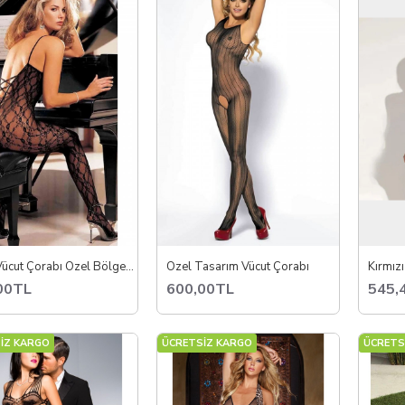
an Özellikler:
ücut hatlarını ön plana çıkaran tasarımlar
arklı beden ve model seçenekleri
antel, file ve elastik materyal
zel anlar ve romantik deneyimler için ideal
vücut çorabı kategorisini inceleyerek tarzınıza ve ihtiyacınıza uygun mod
Seksi Vücut Çorabı Özel Bölgesi Açık
Özel Tasarım Vücut Çorabı
Kırmız
00TL
600,00TL
545,
İZ KARGO
ÜCRETSİZ KARGO
ÜCRETS