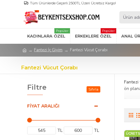
Tüm Ürünlerde Geçerli 2500TL Üzeri Ücretsiz Kargo!
Popüler
Popüler
KADINLARA ÖZEL
ERKEKLERE ÖZEL
ANAL Ü
Fantezi İç Giyim
Fantezi Vücut Çorabı
Fantezi Vücut Çorabı
Fantezi 
Filtre
ön plana
Sıfırla
Bu kateg
FIYAT ARALIĞI
Tüm vüc
özel anl
Fantezi 
TL
TL
işçilik 
ÜCRETS