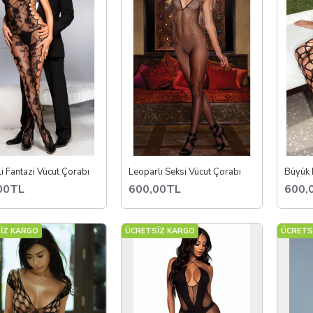
i Fantazi Vücut Çorabı
Leoparlı Seksi Vücut Çorabı
Büyük F
00TL
600,00TL
600,
İZ KARGO
ÜCRETSİZ KARGO
ÜCRETS