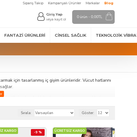
Sipariş Takip
Kampanyalı Ürünler
Markalar
Blog
Giriş Yap
0 ürün - 0,00TL
veya kayıt ol
FANTAZI ÜRÜNLERI
CINSEL SAĞLIK
TEKNOLOJIK VİBR
karmak için tasarlanmış iç giyim ürünleridir. Vücut hatlarını
sağlar.
den üretilmiş olup farklı beden ve tasarım seçenekleri sunar.
görünüm sunar. Açık veya dekoratif detaylı tasarımlar,
Sırala:
Göster:
tırmak için ideal bir tercihtir. Kaliteli malzeme ve özenli
İZ KARGO
ÜCRETSİZ KARGO
-9 %