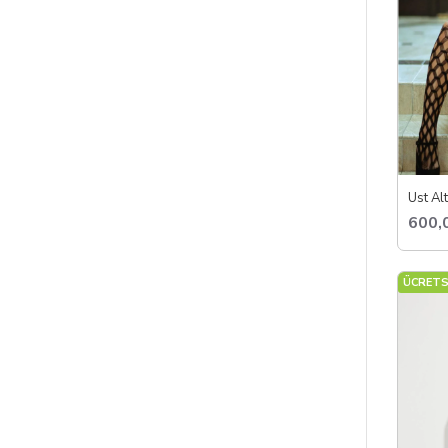
Üst Alt
600,
ÜCRETS