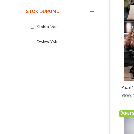
Öne Çık
STOK DURUMU
V
F
D
Stokta Var
Ö
Fantezi 
Stokta Yok
600,
ÜCRETS