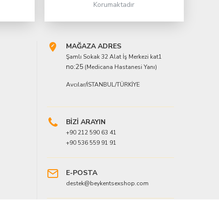
Korumaktadır
MAĞAZA ADRES
Şamlı Sokak 32 Alat İş Merkezi kat1
no:25
(Medicana Hastanesi Yanı)
Avcılar/İSTANBUL/TÜRKİYE
BİZİ ARAYIN
+90 212 590 63 41
+90 536 559 91 91
E-POSTA
destek@beykentsexshop.com