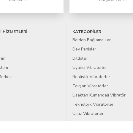
İ HİZMETLERİ
KATEGORİLER
Belden Bağlamalılar
Dev Penisler
rim
Dildolar
istem
Uyarıcı Vibratörler
erkezi
Realistik Vibratörler
Tavşan Vibratörler
Uzaktan Kumandalı Vibratör
Teknolojik Vibratörler
Ucuz Vibratörler
Sex Makinaları
Blog