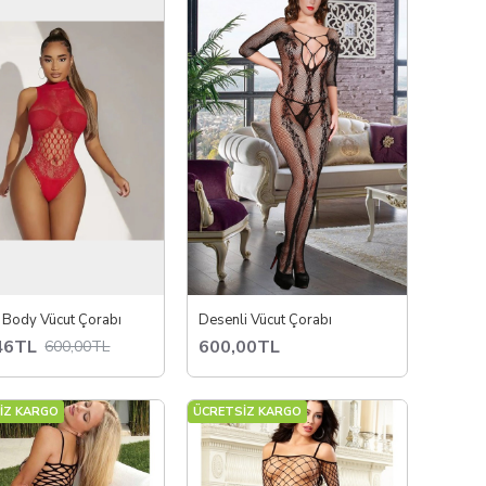
elleri kolayca keşfedebilirsiniz.
ı Body Vücut Çorabı
Desenli Vücut Çorabı
46TL
600,00TL
600,00TL
İZ KARGO
ÜCRETSİZ KARGO