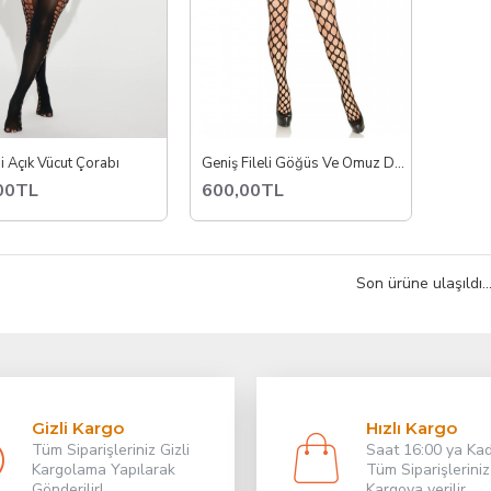
 Açık Vücut Çorabı
Geniş Fileli Göğüs Ve Omuz Dekolteli Fantezi Vücut Çorabı
00TL
600,00TL
Son ürüne ulaşıldı..
Gizli Kargo
Hızlı Kargo
Tüm Siparişleriniz Gizli
Saat 16:00 ya Ka
Kargolama Yapılarak
Tüm Siparişleriniz
Gönderilir!
Kargoya verilir.