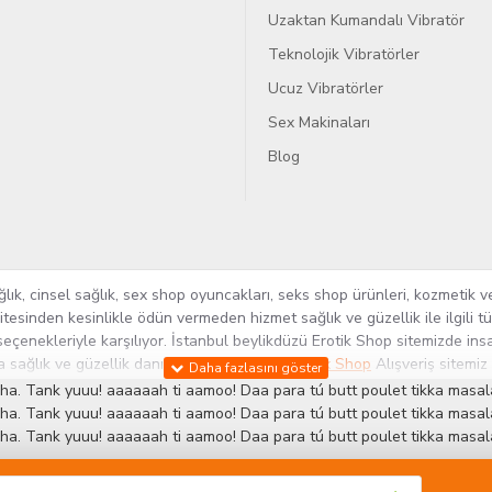
Uzaktan Kumandalı Vibratör
Teknolojik Vibratörler
Ucuz Vibratörler
Sex Makinaları
Blog
k, cinsel sağlık, sex shop oyuncakları, seks shop ürünleri, kozmetik ve
itesinden kesinlikle ödün vermeden hizmet sağlık ve güzellik ile ilgili 
seçenekleriyle karşılıyor. İstanbul beylikdüzü Erotik Shop sitemizde insa
ra sağlık ve güzellik danışmanlığı sağlıyoruz.
Sex Shop
Alışveriş sitemiz
rün yelpazesi ile Türkiye'de bu sektörde kendi alanımızda en geniş ür
ha. Tank yuuu! aaaaaah ti aamoo! Daa para tú butt poulet tikka masala
 ve yenilikçi servislerin geliştirilmesi konusundaki becerileri ile kendi
ha. Tank yuuu! aaaaaah ti aamoo! Daa para tú butt poulet tikka masala
ha. Tank yuuu! aaaaaah ti aamoo! Daa para tú butt poulet tikka masala