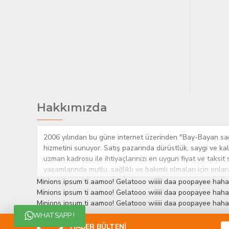
Hakkımızda
2006 yılından bu güne internet üzerinden "Bay-Bayan sağlı
hizmetini sunuyor. Satış pazarında dürüstlük, saygı ve kal
uzman kadrosu ile ihtiyaçlarınızı en uygun fiyat ve taksit 
yaşamlarında mutlu, sağlıklı ve bakımlı olmaları için onla
çok yakından takip etmesi, yaklaşık 5000'e yakın geniş ü
Minions ipsum ti aamoo! Gelatooo wiiiii daa poopayee haha
müşteri memnuniyetini her zaman ön planda tutan yaklaşımcı
Minions ipsum ti aamoo! Gelatooo wiiiii daa poopayee haha
edinmiştir.
Minions ipsum ti aamoo! Gelatooo wiiiii daa poopayee haha
WHATSAPP !
HABER BÜLTENİ