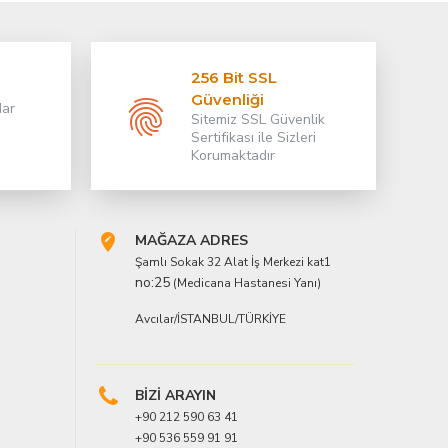
256 Bit SSL
Güvenliği
dar
Sitemiz SSL Güvenlik
Sertifikası ile Sizleri
Korumaktadır
MAĞAZA ADRES
Şamlı Sokak 32 Alat İş Merkezi kat1
no:25
(Medicana Hastanesi Yanı)
Avcılar/İSTANBUL/TÜRKİYE
BİZİ ARAYIN
+90 212 590 63 41
+90 536 559 91 91