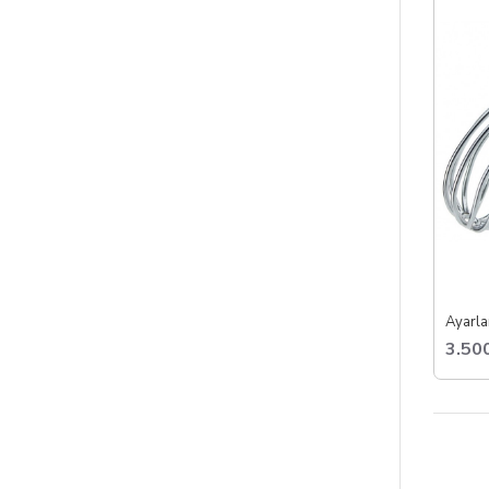
A
D
F
K
Penis ke
Ayarlan
3.50