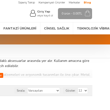
Sipariş Takip
Kampanyalı Ürünler
Markalar
Blog
Giriş Yap
0 ürün - 0,00TL
veya kayıt ol
FANTAZI ÜRÜNLERI
CINSEL SAĞLIK
TEKNOLOJIK VİBR
daklı aksesuarlar arasında yer alır. Kullanım amacına göre
h edilebilir.
ı malzemeleri ve ergonomik tasarımları ile öne çıkar. Metal,
rlu ve güvenli bir deneyim sunar. Farklı boyut ve tasarımlar
Sırala:
Göster:
 farklı deneyimler arayan kullanıcılar için çeşitlilik sunar.