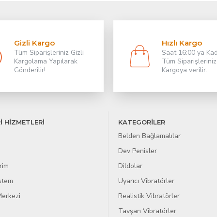
Gizli Kargo
Hızlı Kargo
Tüm Siparişleriniz Gizli
Saat 16:00 ya Ka
Kargolama Yapılarak
Tüm Siparişleriniz
Gönderilir!
Kargoya verilir.
İ HİZMETLERİ
KATEGORİLER
Belden Bağlamalılar
Dev Penisler
rim
Dildolar
istem
Uyarıcı Vibratörler
erkezi
Realistik Vibratörler
Tavşan Vibratörler