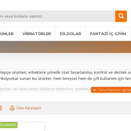
RÜNLER
VIBRATÖRLER
DILDOLAR
FANTAZI İÇ GIYIM
lepçe ürünleri, erkeklere yönelik özel tasarlanmış, kontrol ve destek o
onksiyonlar sunan bu ürünler, hem bireysel hem de çift kullanımı için terci
oride yer alan penis kelepçe modelleri; ayarlanabilir yapıları, dayanıkl
ve deri gibi farklı materyallerden üretilen seçenekler, kullanıcıya konfo
de her ihtiyaca uygun alternatif bulmak mümkündür.
Ürün Karşılaştır
lepçeler, kullanım sırasında destekleyici bir rol üstlenirken aynı zamanda
ün seçimi ile konfor ve kullanım verimliliği artırılabilir.
İZ KARGO
an Özellikler: