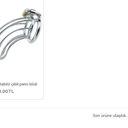
yarlanabilir ve ergonomik tasarım
ayanıklı ve kaliteli malzeme seçenekleri
arklı model ve boyut alternatifleri
olay kullanım ve pratik yapı
lepçe kategorisini inceleyerek ihtiyacınıza en uygun ürünü seçebilir, b
abilir çelik penis kilidi
0,00TL
Son ürüne ulaşıldı..