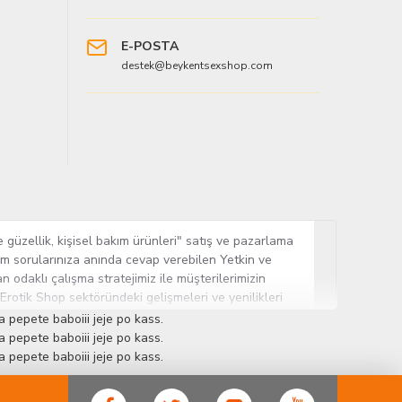
E-POSTA
destek@beykentsexshop.com
 güzellik, kişisel bakım ürünleri" satış ve pazarlama
tüm sorularınıza anında cevap verebilen Yetkin ve
n odaklı çalışma stratejimiz ile müşterilerimizin
 Erotik Shop sektöründeki gelişmeleri ve yenilikleri
ün gurubuna sahip ender mağazalardan biri olması,
 pepete baboiii jeje po kass.
sine Cinsel Ürün hayatında lider ve kalıcı bir yer
 pepete baboiii jeje po kass.
 pepete baboiii jeje po kass.