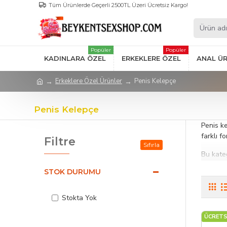
Tüm Ürünlerde Geçerli 2500TL Üzeri Ücretsiz Kargo!
Popüler
Popüler
KADINLARA ÖZEL
ERKEKLERE ÖZEL
ANAL Ü
Erkeklere Özel Ürünler
Penis Kelepçe
Penis Kelepçe
Penis ke
farklı f
Filtre
Sıfırla
Bu kateg
silikon 
STOK DURUMU
sayesin
Penis ke
Stokta Yok
Doğru ür
ÜCRETS
Öne Çık