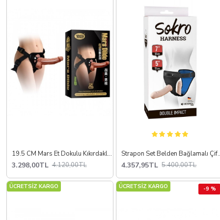
19.5 CM Mars Et Dokulu Kıkırdaklı Belden Bağlamalı Penis
Strapon Set Belden B
3.298,00TL
4.357,95TL
4.120,00TL
5.400,00TL
ÜCRETSİZ KARGO
ÜCRETSİZ KARGO
-9 %