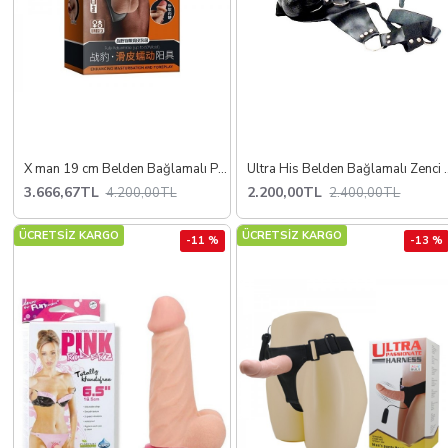
X man 19 cm Belden Bağlamalı Penis
Ultra His Belden
3.666,67TL
2.200,00TL
4.200,00TL
2.400,00TL
ÜCRETSİZ KARGO
ÜCRETSİZ KARGO
-11 %
-13 %