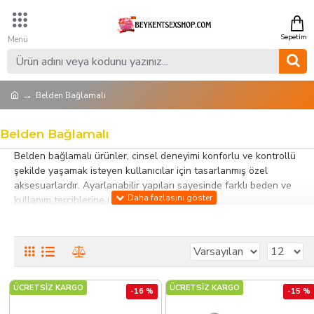
Belden Bağlamalı
Belden Bağlamalı
Belden bağlamalı ürünler, cinsel deneyimi konforlu ve kontrollü
şekilde yaşamak isteyen kullanıcılar için tasarlanmış özel
aksesuarlardır. Ayarlanabilir yapıları sayesinde farklı beden ve
kullanım tercihlerine uygun seçenekler sunar.
Bu kategorideki belden bağlamalı ürünler; kelepçeler, harness
setleri, kayışlı aksesuarlar ve fantezi ekipmanları içerir. Dayanıklı ve
vücut dostu malzemelerden üretilmiş olmaları, güvenli ve rahat
kullanım sağlar. Ergonomik tasarımlar, hem bireysel kullanım hem
de çiftlerle etkileşimi destekler.
ÜCRETSİZ KARGO
ÜCRETSİZ KARGO
-16 %
-15 %
Belden bağlamalı ürünler, partnerle etkileşimi artırmak ve fantezi