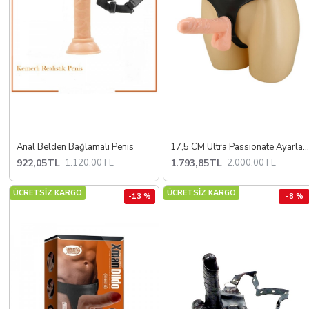
Anal Belden Bağlamalı Penis
17,5 CM Ultra Passionate Ayarlanabilir Strap-On Harness D
922,05TL
1.793,85TL
1.120,00TL
2.000,00TL
ÜCRETSİZ KARGO
ÜCRETSİZ KARGO
-13 %
-8 %