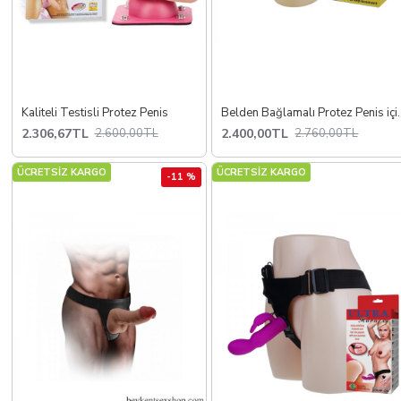
Kaliteli Testisli Protez Penis
Belden Bağlama
2.306,67TL
2.400,00TL
2.600,00TL
2.760,00TL
ÜCRETSİZ KARGO
ÜCRETSİZ KARGO
-11 %