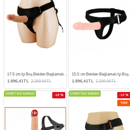
17,5 cm İçi Boş Belden Bağlamalı Protez Penis
15,5 cm Belden Bağlama
1.896,41TL
1.896,41TL
2.200,00TL
2.200,00TL
ÜCRETSİZ KARGO
ÜCRETSİZ KARGO
-18 %
-10 %
YENI