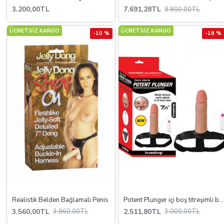
3.200,00TL
7.691,28TL
8.800,00TL
ÜCRETSİZ KARGO
ÜCRETSİZ KARGO
-10 %
-16 %
Realistik Belden Bağlamalı Penis
Potent Plunger içi boş titreşimli belden bağlamalı
3.560,00TL
2.511,80TL
3.960,00TL
3.000,00TL