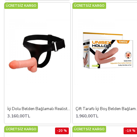
ÜCRETSİZ KARGO
ÜCRETSİZ KARGO
İçi Dolu Belden Bağlamalı Realistik Vibratör Protez Penis Strapon
Çift Taraflı İçi Bo
3.160,00TL
1.960,00TL
ÜCRETSİZ KARGO
ÜCRETSİZ KARGO
-20 %
-19 %