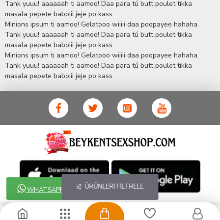
Tank yuuu! aaaaaah ti aamoo! Daa para tú butt poulet tikka
ihtiyaçlarınızı en uygun fiyat ve taksit seçenekleriyle karşılıyor.
masala pepete baboiii jeje po kass.
İstanbul beylikdüzü Erotik Shop sitemizde insan odaklı çalışma
Minions ipsum ti aamoo! Gelatooo wiiiii daa poopayee hahaha.
stratejimiz ile müşterilerimizin yaşamlarında mutlu, sağlıklı ve
bakımlı olmaları için onlara sağlık ve güzellik danışmanlığı
Tank yuuu! aaaaaah ti aamoo! Daa para tú butt poulet tikka
sağlıyoruz.
Sex Shop
Alışveriş sitemiz Erotik Shop sektöründeki
masala pepete baboiii jeje po kass.
gelişmeleri ve yenilikleri çok yakından takip etmesi, yaklaşık
Minions ipsum ti aamoo! Gelatooo wiiiii daa poopayee hahaha.
5000'e yakın geniş ürün yelpazesi ile Türkiye'de bu sektörde
Tank yuuu! aaaaaah ti aamoo! Daa para tú butt poulet tikka
kendi alanımızda en geniş ürün gurubuna sahip ender
masala pepete baboiii jeje po kass.
mağazalardan biri olması, müşteri memnuniyetini her zaman ön
planda tutan yaklaşımcı ve yenilikçi servislerin geliştirilmesi
konusundaki becerileri ile kendisine Cinsel Ürün hayatında lider
ve kalıcı bir yer edinmiştir.
ÜRÜNLERI FILTRELE
WHATSAPP !