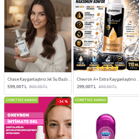
Chase Kayganlaştırıcı Jel Su Bazlı - Lubricant Massage Gel Water Based
Chevron A+ Extra Kayganlaştırıcı Jel 110 ML – Anal Uyumlu S
599,00TL
299,00TL
800,00TL
400,00TL
ÜCRETSİZ KARGO
ÜCRETSİZ KARGO
-34 %