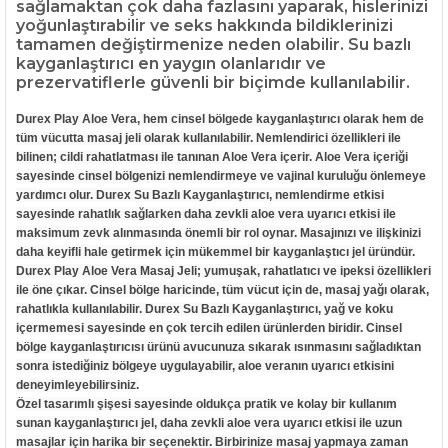
sağlamaktan çok daha fazlasını yaparak, hislerinizi
yoğunlaştırabilir ve seks hakkında bildiklerinizi
tamamen değiştirmenize neden olabilir. Su bazlı
kayganlaştırıcı en yaygın olanlarıdır ve
prezervatiflerle güvenli bir biçimde kullanılabilir.
Durex Play Aloe Vera, hem cinsel bölgede kayganlaştırıcı olarak hem de
tüm vücutta masaj jeli olarak kullanılabilir. Nemlendirici özellikleri ile
bilinen; cildi rahatlatması ile tanınan Aloe Vera içerir. Aloe Vera içeriği
sayesinde cinsel bölgenizi nemlendirmeye ve vajinal kuruluğu önlemeye
yardımcı olur. Durex Su Bazlı Kayganlaştırıcı, nemlendirme etkisi
sayesinde rahatlık sağlarken daha zevkli aloe vera uyarıcı etkisi ile
maksimum zevk alınmasında önemli bir rol oynar. Masajınızı ve ilişkinizi
daha keyifli hale getirmek için mükemmel bir kayganlaştıcı jel üründür.
Durex Play Aloe Vera Masaj Jeli; yumuşak, rahatlatıcı ve ipeksi özellikleri
ile öne çıkar. Cinsel bölge haricinde, tüm vücut için de, masaj yağı olarak,
rahatlıkla kullanılabilir. Durex Su Bazlı Kayganlaştırıcı, yağ ve koku
içermemesi sayesinde en çok tercih edilen ürünlerden biridir. Cinsel
bölge kayganlaştırıcısı ürünü avucunuza sıkarak ısınmasını sağladıktan
sonra istediğiniz bölgeye uygulayabilir, aloe veranın uyarıcı etkisini
deneyimleyebilirsiniz.
Özel tasarımlı şişesi sayesinde oldukça pratik ve kolay bir kullanım
sunan kayganlaştırıcı jel, daha zevkli aloe vera uyarıcı etkisi ile uzun
masajlar için harika bir seçenektir. Birbirinize masaj yapmaya zaman