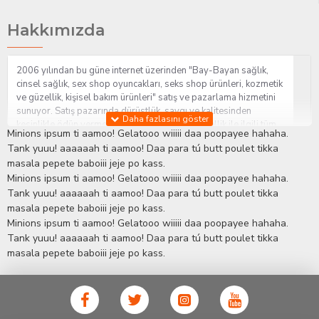
Hakkımızda
2006 yılından bu güne internet üzerinden "Bay-Bayan sağlık,
cinsel sağlık, sex shop oyuncakları, seks shop ürünleri, kozmetik
ve güzellik, kişisel bakım ürünleri" satış ve pazarlama hizmetini
sunuyor. Satış pazarında dürüstlük, saygı ve kalitesinden
kesinlikle ödün vermeden hizmet sağlık ve güzellik ile ilgili tüm
Minions ipsum ti aamoo! Gelatooo wiiiii daa poopayee hahaha.
sorularınıza anında cevap verebilen Yetkin ve uzman kadrosu ile
Tank yuuu! aaaaaah ti aamoo! Daa para tú butt poulet tikka
ihtiyaçlarınızı en uygun fiyat ve taksit seçenekleriyle karşılıyor.
masala pepete baboiii jeje po kass.
İstanbul beylikdüzü Erotik Shop sitemizde insan odaklı çalışma
Minions ipsum ti aamoo! Gelatooo wiiiii daa poopayee hahaha.
stratejimiz ile müşterilerimizin yaşamlarında mutlu, sağlıklı ve
bakımlı olmaları için onlara sağlık ve güzellik danışmanlığı
Tank yuuu! aaaaaah ti aamoo! Daa para tú butt poulet tikka
sağlıyoruz.
Sex Shop
Alışveriş sitemiz Erotik Shop sektöründeki
masala pepete baboiii jeje po kass.
gelişmeleri ve yenilikleri çok yakından takip etmesi, yaklaşık
Minions ipsum ti aamoo! Gelatooo wiiiii daa poopayee hahaha.
5000'e yakın geniş ürün yelpazesi ile Türkiye'de bu sektörde
Tank yuuu! aaaaaah ti aamoo! Daa para tú butt poulet tikka
kendi alanımızda en geniş ürün gurubuna sahip ender
masala pepete baboiii jeje po kass.
mağazalardan biri olması, müşteri memnuniyetini her zaman ön
planda tutan yaklaşımcı ve yenilikçi servislerin geliştirilmesi
konusundaki becerileri ile kendisine Cinsel Ürün hayatında lider
ve kalıcı bir yer edinmiştir.