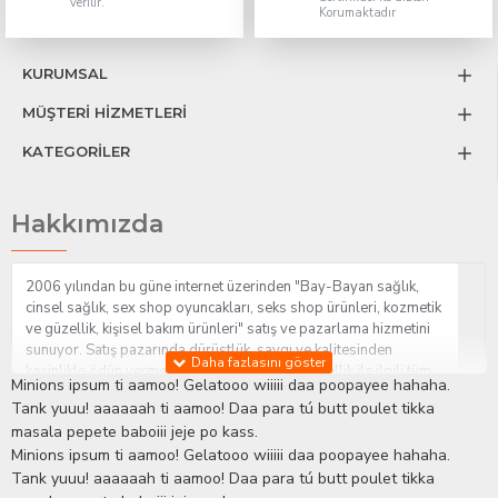
verilir.
Korumaktadır
KURUMSAL
MÜŞTERİ HİZMETLERİ
KATEGORİLER
Hakkımızda
2006 yılından bu güne internet üzerinden "Bay-Bayan sağlık,
cinsel sağlık, sex shop oyuncakları, seks shop ürünleri, kozmetik
ve güzellik, kişisel bakım ürünleri" satış ve pazarlama hizmetini
sunuyor. Satış pazarında dürüstlük, saygı ve kalitesinden
kesinlikle ödün vermeden hizmet sağlık ve güzellik ile ilgili tüm
Minions ipsum ti aamoo! Gelatooo wiiiii daa poopayee hahaha.
sorularınıza anında cevap verebilen Yetkin ve uzman kadrosu ile
Tank yuuu! aaaaaah ti aamoo! Daa para tú butt poulet tikka
ihtiyaçlarınızı en uygun fiyat ve taksit seçenekleriyle karşılıyor.
masala pepete baboiii jeje po kass.
İstanbul beylikdüzü Erotik Shop sitemizde insan odaklı çalışma
Minions ipsum ti aamoo! Gelatooo wiiiii daa poopayee hahaha.
stratejimiz ile müşterilerimizin yaşamlarında mutlu, sağlıklı ve
bakımlı olmaları için onlara sağlık ve güzellik danışmanlığı
Tank yuuu! aaaaaah ti aamoo! Daa para tú butt poulet tikka