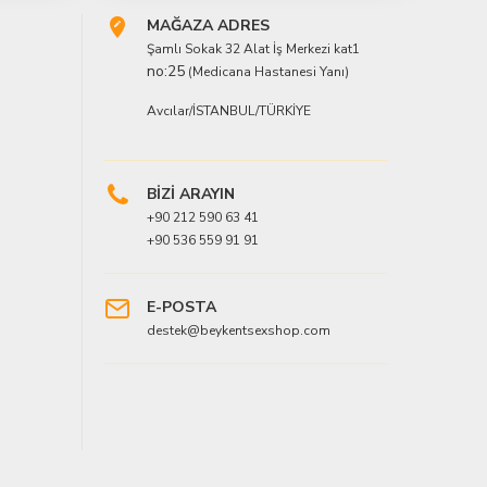
MAĞAZA ADRES
Şamlı Sokak 32 Alat İş Merkezi kat1
no:25
(Medicana Hastanesi Yanı)
Avcılar/İSTANBUL/TÜRKİYE
BİZİ ARAYIN
+90 212 590 63 41
+90 536 559 91 91
E-POSTA
destek@beykentsexshop.com