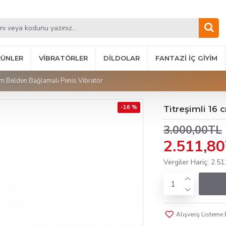
RÜNLER
VIBRATÖRLER
DILDOLAR
FANTAZI İÇ GIYIM
cm Belden Bağlamalı Penis Vibratör
-16 %
Titreşimli 16
3.000,00TL
2.511,8
Vergiler Hariç: 2.5
Alışveriş Listeme 