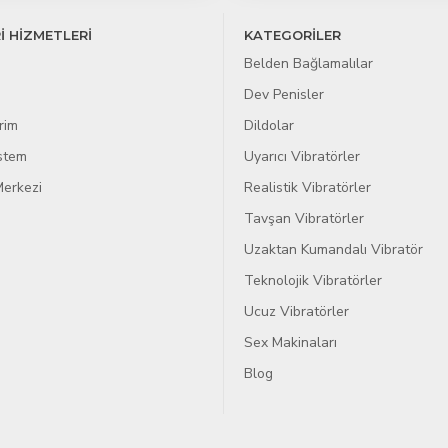
İ HİZMETLERİ
KATEGORİLER
Belden Bağlamalılar
Dev Penisler
rim
Dildolar
istem
Uyarıcı Vibratörler
erkezi
Realistik Vibratörler
Tavşan Vibratörler
Uzaktan Kumandalı Vibratör
Teknolojik Vibratörler
Ucuz Vibratörler
Sex Makinaları
Blog