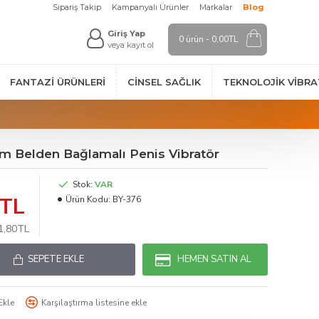
Sipariş Takip
Kampanyalı Ürünler
Markalar
Blog
Giriş Yap
0 ürün - 0,00TL
veya kayıt ol
FANTAZI ÜRÜNLERI
CINSEL SAĞLIK
TEKNOLOJIK VİBR
 cm Belden Bağlamalı Penis Vibratör
Stok:
VAR
0TL
Ürün Kodu:
BY-376
11,80TL
SEPETE EKLE
HEMEN SATIN AL
Ekle
Karşılaştırma listesine ekle