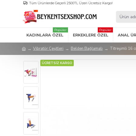
Tüm Ürünlerde Geçerli 2500TL Üzeri Ücretsiz Kargo!
Popüler
Popüler
KADINLARA ÖZEL
ERKEKLERE ÖZEL
ANAL Ü
Vibratör Çeşitleri
Belden Bağlamalı
Titreşimli 16 
ÜCRETSİZ KARGO