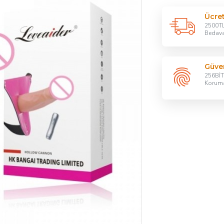
Ücre
2500TL
Bedav
Güven
256BİT 
Korum