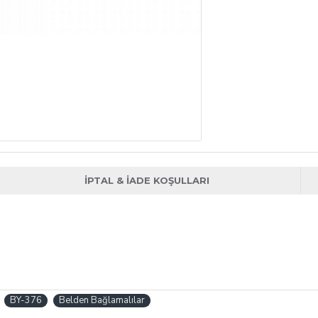
İPTAL & İADE KOŞULLARI
BY-376
Belden Bağlamalılar