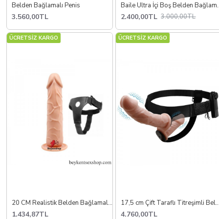
Belden Bağlamalı Penis
Baile Ultra İçi Boş Bel
3.560,00TL
2.400,00TL
3.000,00TL
ÜCRETSİZ KARGO
ÜCRETSİZ KARGO
20 CM Realistik Belden Bağlamalı Strap On
17,5 cm Çift Taraflı Titreşimli Belden 
1.434,87TL
4.760,00TL