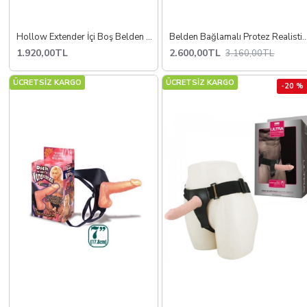
Hollow Extender İçi Boş Belden Bağlamalı Penis
Belden Bağlamalı Protez Realistik Dild
1.920,00TL
2.600,00TL
3.160,00TL
ÜCRETSİZ KARGO
ÜCRETSİZ KARGO
-20 %