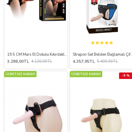
19.5 CM Mars Et Dokulu Kıkırdaklı Belden Bağlamalı Penis
Strapon Set Belden B
3.298,00TL
4.357,95TL
4.120,00TL
5.400,00TL
ÜCRETSİZ KARGO
ÜCRETSİZ KARGO
-9 %