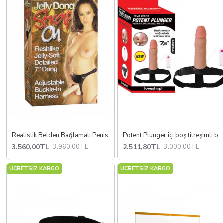
Realistik Belden Bağlamalı Penis
Potent Plunger içi boş titreşimli belden bağlamalı
3.560,00TL
2.511,80TL
3.960,00TL
3.000,00TL
ÜCRETSİZ KARGO
ÜCRETSİZ KARGO