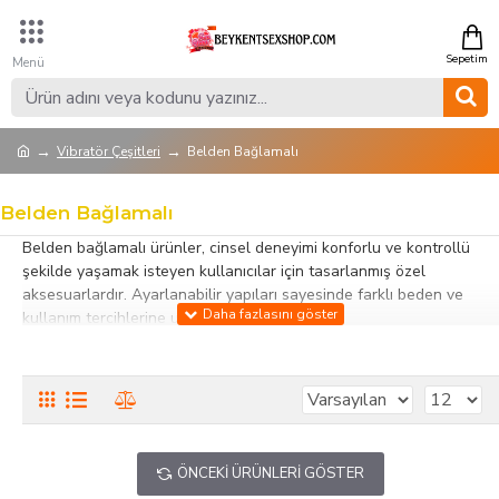
Vibratör Çeşitleri
Belden Bağlamalı
Belden Bağlamalı
Belden bağlamalı ürünler, cinsel deneyimi konforlu ve kontrollü
şekilde yaşamak isteyen kullanıcılar için tasarlanmış özel
aksesuarlardır. Ayarlanabilir yapıları sayesinde farklı beden ve
kullanım tercihlerine uygun seçenekler sunar.
Bu kategorideki belden bağlamalı ürünler; kelepçeler, harness
setleri, kayışlı aksesuarlar ve fantezi ekipmanları içerir. Dayanıklı ve
vücut dostu malzemelerden üretilmiş olmaları, güvenli ve rahat
kullanım sağlar. Ergonomik tasarımlar, hem bireysel kullanım hem
de çiftlerle etkileşimi destekler.
ÖNCEKI ÜRÜNLERI GÖSTER
Belden bağlamalı ürünler, partnerle etkileşimi artırmak ve fantezi