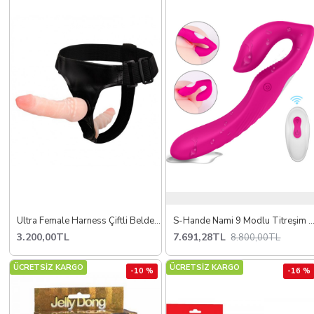
Ultra Female Harness Çiftli Belden Bağlamalı
S-Hande Nami 9 Modlu Titreşim ve Kablosuz Uzaktan Kumand
3.200,00TL
7.691,28TL
8.800,00TL
ÜCRETSİZ KARGO
ÜCRETSİZ KARGO
-10 %
-16 %