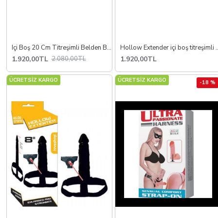
Içi Boş 20 Cm Titreşimli Belden Bağlamalı Penis Strapon
Hollow Extender içi boş titr
1.920,00TL
1.920,00TL
2.080,00TL
ÜCRETSİZ KARGO
ÜCRETSİZ KARGO
-18 %