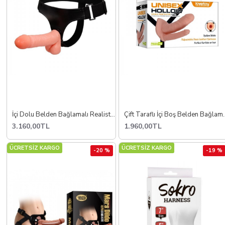
İçi Dolu Belden Bağlamalı Realistik Vibratör Protez Penis Strapon
Çift Taraflı İçi Bo
3.160,00TL
1.960,00TL
ÜCRETSİZ KARGO
ÜCRETSİZ KARGO
-20 %
-19 %