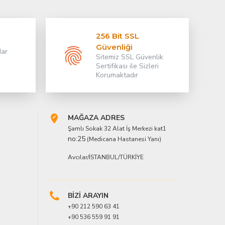
256 Bit SSL
Güvenliği
dar
Sitemiz SSL Güvenlik
Sertifikası ile Sizleri
Korumaktadır
MAĞAZA ADRES
Şamlı Sokak 32 Alat İş Merkezi kat1
no:25
(Medicana Hastanesi Yanı)
Avcılar/İSTANBUL/TÜRKİYE
BİZİ ARAYIN
+90 212 590 63 41
+90 536 559 91 91