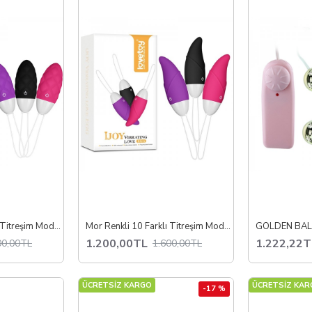
Mor Renkli 10 Farklı Titreşim Modlu IJOY Love Egg Masaj ve Orgazm Topu
Mor Renkli 10 Farklı Titreşim Modlu IJOY Love Egg Masaj ve Orgazm Topu
GOLDEN BAL
1.200,00TL
1.222,22T
00,00TL
1.600,00TL
ÜCRETSİZ KARGO
ÜCRETSİZ KAR
-17 %