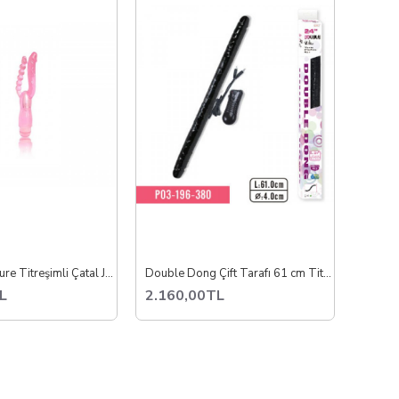
Double Pleasure Titreşimli Çatal Jel Vibratör
Double Dong Çift Tarafı 61 cm Titreşimli Penis
L
2.160,00TL