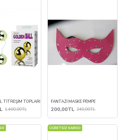
L TİTREŞİM TOPLARI
FANTAZİ MASKE PEMPE
L
200,00TL
1.400,00TL
240,00TL
GO
ÜCRETSİZ KARGO