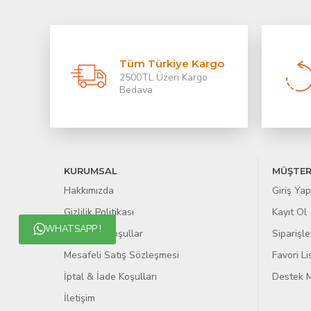
Tüm Türkiye Kargo
2500TL Üzeri Kargo
Bedava
KURUMSAL
MÜŞTER
Hakkımızda
Giriş Yap
Gizlilik Politikası
Kayıt Ol
WHATSAPP !
Şartlar & Koşullar
Siparişle
Mesafeli Satış Sözleşmesi
Favori L
İptal & İade Koşulları
Destek M
İletişim