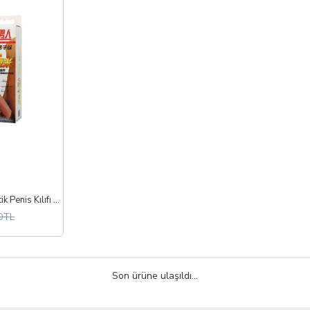
6CM Dolgulu Realistik Penis Kılıfı Uzatmalı Prezervatif
0TL
Son ürüne ulaşıldı...