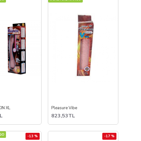
IN XL
Pleasure Vibe
L
823,53TL
GO
-13 %
-17 %