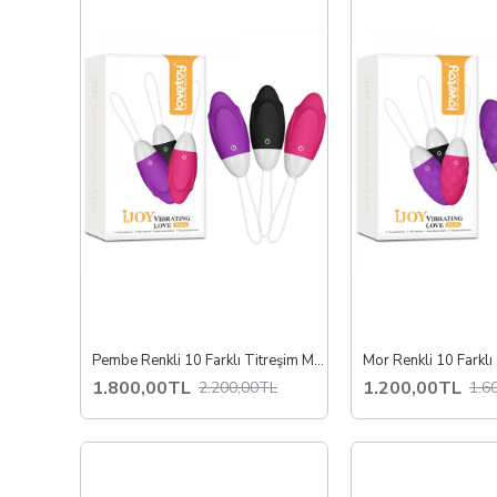
Pembe Renkli 10 Farklı Titreşim Modlu IJOY Love Egg Masaj ve Orgazm Topu
1.800,00TL
1.200,00TL
2.200,00TL
1.6