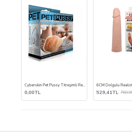
Cyberskin Pet Pussy Titreşimli Realistik Vajina
0,00TL
529,41TL
760,0