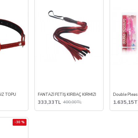
GIZ TOPU
FANTAZİ FETİŞ KIRBAÇ KIRMIZI
333,33TL
1.635,15T
400,00TL
-30 %