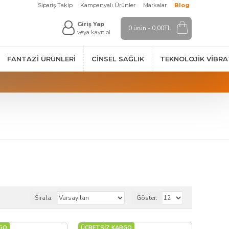
Sipariş Takip
Kampanyalı Ürünler
Markalar
Blog
Giriş Yap
0 ürün - 0,00TL
veya kayıt ol
FANTAZI ÜRÜNLERI
CINSEL SAĞLIK
TEKNOLOJIK VİBR
Sırala:
Göster:
GO
ÜCRETSİZ KARGO