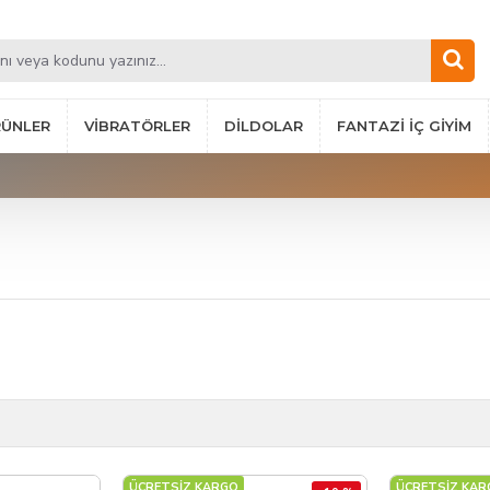
RÜNLER
VIBRATÖRLER
DILDOLAR
FANTAZI İÇ GIYIM
ÜCRETSİZ KARGO
ÜCRETSİZ KAR