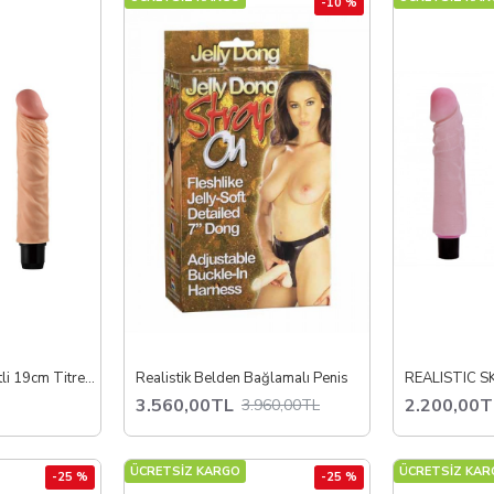
-10 %
Su Geçirmez Hareketli 19cm Titreşimli Penis Ön Sevişmeler için ideal
Realistik Belden Bağlamalı Penis
REALISTIC SK
3.560,00TL
2.200,00T
3.960,00TL
ÜCRETSİZ KARGO
ÜCRETSİZ KAR
-25 %
-25 %