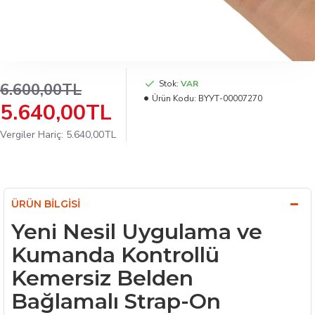
Stok:
VAR
6.600,00TL
Ürün Kodu:
BYУТ-00007270
5.640,00TL
Vergiler Hariç: 5.640,00TL
ÜRÜN BILGISI
Yeni Nesil Uygulama ve
Kumanda Kontrollü
Kemersiz Belden
Bağlamalı Strap-On