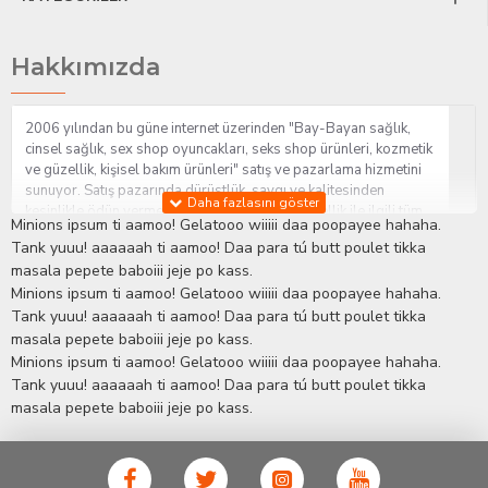
Hakkımızda
2006 yılından bu güne internet üzerinden "Bay-Bayan sağlık,
cinsel sağlık, sex shop oyuncakları, seks shop ürünleri, kozmetik
ve güzellik, kişisel bakım ürünleri" satış ve pazarlama hizmetini
sunuyor. Satış pazarında dürüstlük, saygı ve kalitesinden
kesinlikle ödün vermeden hizmet sağlık ve güzellik ile ilgili tüm
Minions ipsum ti aamoo! Gelatooo wiiiii daa poopayee hahaha.
sorularınıza anında cevap verebilen Yetkin ve uzman kadrosu ile
Tank yuuu! aaaaaah ti aamoo! Daa para tú butt poulet tikka
ihtiyaçlarınızı en uygun fiyat ve taksit seçenekleriyle karşılıyor.
masala pepete baboiii jeje po kass.
İstanbul beylikdüzü Erotik Shop sitemizde insan odaklı çalışma
Minions ipsum ti aamoo! Gelatooo wiiiii daa poopayee hahaha.
stratejimiz ile müşterilerimizin yaşamlarında mutlu, sağlıklı ve
bakımlı olmaları için onlara sağlık ve güzellik danışmanlığı
Tank yuuu! aaaaaah ti aamoo! Daa para tú butt poulet tikka
sağlıyoruz.
Sex Shop
Alışveriş sitemiz Erotik Shop sektöründeki
masala pepete baboiii jeje po kass.
gelişmeleri ve yenilikleri çok yakından takip etmesi, yaklaşık
Minions ipsum ti aamoo! Gelatooo wiiiii daa poopayee hahaha.
5000'e yakın geniş ürün yelpazesi ile Türkiye'de bu sektörde
Tank yuuu! aaaaaah ti aamoo! Daa para tú butt poulet tikka
kendi alanımızda en geniş ürün gurubuna sahip ender
masala pepete baboiii jeje po kass.
mağazalardan biri olması, müşteri memnuniyetini her zaman ön
planda tutan yaklaşımcı ve yenilikçi servislerin geliştirilmesi
konusundaki becerileri ile kendisine Cinsel Ürün hayatında lider
ve kalıcı bir yer edinmiştir.