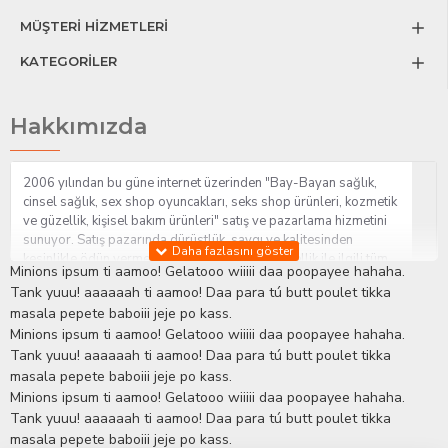
MÜŞTERİ HİZMETLERİ
KATEGORİLER
Hakkımızda
2006 yılından bu güne internet üzerinden "Bay-Bayan sağlık,
cinsel sağlık, sex shop oyuncakları, seks shop ürünleri, kozmetik
ve güzellik, kişisel bakım ürünleri" satış ve pazarlama hizmetini
sunuyor. Satış pazarında dürüstlük, saygı ve kalitesinden
kesinlikle ödün vermeden hizmet sağlık ve güzellik ile ilgili tüm
Minions ipsum ti aamoo! Gelatooo wiiiii daa poopayee hahaha.
sorularınıza anında cevap verebilen Yetkin ve uzman kadrosu ile
Tank yuuu! aaaaaah ti aamoo! Daa para tú butt poulet tikka
ihtiyaçlarınızı en uygun fiyat ve taksit seçenekleriyle karşılıyor.
masala pepete baboiii jeje po kass.
İstanbul beylikdüzü Erotik Shop sitemizde insan odaklı çalışma
Minions ipsum ti aamoo! Gelatooo wiiiii daa poopayee hahaha.
stratejimiz ile müşterilerimizin yaşamlarında mutlu, sağlıklı ve
bakımlı olmaları için onlara sağlık ve güzellik danışmanlığı
Tank yuuu! aaaaaah ti aamoo! Daa para tú butt poulet tikka
sağlıyoruz.
Sex Shop
Alışveriş sitemiz Erotik Shop sektöründeki
masala pepete baboiii jeje po kass.
gelişmeleri ve yenilikleri çok yakından takip etmesi, yaklaşık
Minions ipsum ti aamoo! Gelatooo wiiiii daa poopayee hahaha.
5000'e yakın geniş ürün yelpazesi ile Türkiye'de bu sektörde
Tank yuuu! aaaaaah ti aamoo! Daa para tú butt poulet tikka
kendi alanımızda en geniş ürün gurubuna sahip ender
masala pepete baboiii jeje po kass.