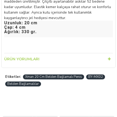
maddeden üretilmiştir. Çıtçıtlı ayarlanabilir askılar 52 bedene
kadar uyumludur. Elastik kemer kalçaya rahat oturur ve konforlu
kullanım sağlar. Ayrıca kutu içerisinde tek kullanımlık
kayganlaştırıcı jel hediyesi mevcuttur.
Uzunluk: 20 cm
Çap: 4 cm
Ağırlık: 330 gr.
ÜRÜN YORUMLARI
Etiketler:
Xman 20 Cm Belden Bağlamalı Penis
BY-MX02
Belden Bağlamalılar