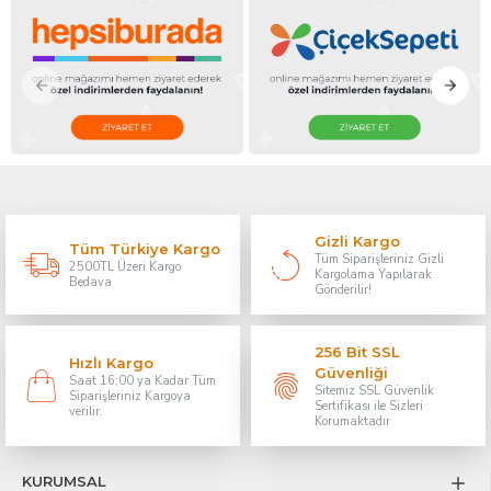
Gizli Kargo
Tüm Türkiye Kargo
Tüm Siparişleriniz Gizli
2500TL Üzeri Kargo
Kargolama Yapılarak
Bedava
Gönderilir!
256 Bit SSL
Hızlı Kargo
Güvenliği
Saat 16:00 ya Kadar Tüm
Sitemiz SSL Güvenlik
Siparişleriniz Kargoya
Sertifikası ile Sizleri
verilir.
Korumaktadır
KURUMSAL