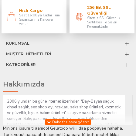
256 Bit SSL
Hızlı Kargo
Güvenliği
Saat 16:00 ya Kadar Tüm
Sitemiz SSL Güvenlik
Siparişleriniz Kargoya
Sertifikası ile Sizleri
verilir.
Korumaktadır
KURUMSAL
MÜŞTERİ HİZMETLERİ
KATEGORİLER
Hakkımızda
2006 yılından bu güne internet üzerinden "Bay-Bayan sağlık,
cinsel sağlık, sex shop oyuncakları, seks shop ürünleri, kozmetik
ve güzellik, kişisel bakım ürünleri" satış ve pazarlama hizmetini
sunuyor. Satış pazarında dürüstlük, saygı ve kalitesinden
kesinlikle ödün vermeden hizmet sağlık ve güzellik ile ilgili tüm
Minions ipsum ti aamoo! Gelatooo wiiiii daa poopayee hahaha.
sorularınıza anında cevap verebilen Yetkin ve uzman kadrosu ile
Tank yuuu! aaaaaah ti aamoo! Daa para tú butt poulet tikka