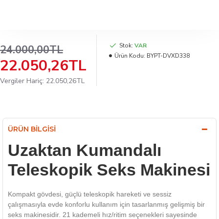
Stok:
VAR
24.000,00TL
Ürün Kodu:
BYPT-DVXD338
22.050,26TL
Vergiler Hariç: 22.050,26TL
ÜRÜN BILGISI
Uzaktan Kumandalı
Teleskopik Seks Makinesi
Kompakt gövdesi, güçlü teleskopik hareketi ve sessiz
çalışmasıyla evde konforlu kullanım için tasarlanmış gelişmiş bir
seks makinesidir. 21 kademeli hız/ritim seçenekleri sayesinde