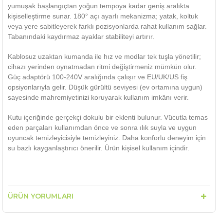
yumuşak başlangıçtan yoğun tempoya kadar geniş aralıkta
kişiselleştirme sunar. 180° açı ayarlı mekanizma; yatak, koltuk
veya yere sabitleyerek farklı pozisyonlarda rahat kullanım sağlar.
Tabanındaki kaydırmaz ayaklar stabiliteyi artırır.
Kablosuz uzaktan kumanda ile hız ve modlar tek tuşla yönetilir;
cihazı yerinden oynatmadan ritmi değiştirmeniz mümkün olur.
Güç adaptörü 100-240V aralığında çalışır ve EU/UK/US fiş
opsiyonlarıyla gelir. Düşük gürültü seviyesi (ev ortamına uygun)
sayesinde mahremiyetinizi koruyarak kullanım imkânı verir.
Kutu içeriğinde gerçekçi dokulu bir eklenti bulunur. Vücutla temas
eden parçaları kullanımdan önce ve sonra ılık suyla ve uygun
oyuncak temizleyicisiyle temizleyiniz. Daha konforlu deneyim için
su bazlı kayganlaştırıcı önerilir. Ürün kişisel kullanım içindir.
ÜRÜN YORUMLARI