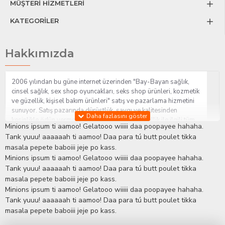
MÜŞTERİ HİZMETLERİ
KATEGORİLER
Hakkımızda
2006 yılından bu güne internet üzerinden "Bay-Bayan sağlık,
cinsel sağlık, sex shop oyuncakları, seks shop ürünleri, kozmetik
ve güzellik, kişisel bakım ürünleri" satış ve pazarlama hizmetini
sunuyor. Satış pazarında dürüstlük, saygı ve kalitesinden
kesinlikle ödün vermeden hizmet sağlık ve güzellik ile ilgili tüm
Minions ipsum ti aamoo! Gelatooo wiiiii daa poopayee hahaha.
sorularınıza anında cevap verebilen Yetkin ve uzman kadrosu ile
Tank yuuu! aaaaaah ti aamoo! Daa para tú butt poulet tikka
ihtiyaçlarınızı en uygun fiyat ve taksit seçenekleriyle karşılıyor.
masala pepete baboiii jeje po kass.
İstanbul beylikdüzü Erotik Shop sitemizde insan odaklı çalışma
Minions ipsum ti aamoo! Gelatooo wiiiii daa poopayee hahaha.
stratejimiz ile müşterilerimizin yaşamlarında mutlu, sağlıklı ve
bakımlı olmaları için onlara sağlık ve güzellik danışmanlığı
Tank yuuu! aaaaaah ti aamoo! Daa para tú butt poulet tikka
sağlıyoruz.
Sex Shop
Alışveriş sitemiz Erotik Shop sektöründeki
masala pepete baboiii jeje po kass.
gelişmeleri ve yenilikleri çok yakından takip etmesi, yaklaşık
Minions ipsum ti aamoo! Gelatooo wiiiii daa poopayee hahaha.
5000'e yakın geniş ürün yelpazesi ile Türkiye'de bu sektörde
Tank yuuu! aaaaaah ti aamoo! Daa para tú butt poulet tikka
kendi alanımızda en geniş ürün gurubuna sahip ender
masala pepete baboiii jeje po kass.
mağazalardan biri olması, müşteri memnuniyetini her zaman ön