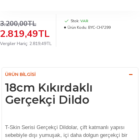
Stok:
VAR
3.200,00TL
Ürün Kodu:
BYC-CH7299
2.819,49TL
Vergiler Hariç: 2.819,49TL
ÜRÜN BILGISI
18cm Kıkırdaklı
Gerçekçi Dildo
T-Skin Serisi Gerçekçi Dildolar, çift katmanlı yapısı
sebebiyle dışı yumuşak, içi daha dolgun gerçekçi bir