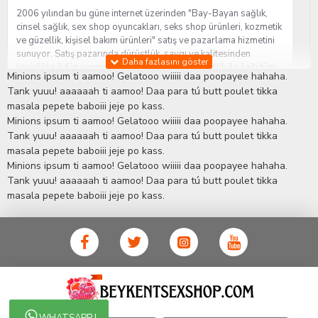
2006 yılından bu güne internet üzerinden "Bay-Bayan sağlık,
cinsel sağlık, sex shop oyuncakları, seks shop ürünleri, kozmetik
ve güzellik, kişisel bakım ürünleri" satış ve pazarlama hizmetini
sunuyor. Satış pazarında dürüstlük, saygı ve kalitesinden
kesinlikle ödün vermeden hizmet sağlık ve güzellik ile ilgili tüm
Minions ipsum ti aamoo! Gelatooo wiiiii daa poopayee hahaha.
sorularınıza anında cevap verebilen Yetkin ve uzman kadrosu ile
Tank yuuu! aaaaaah ti aamoo! Daa para tú butt poulet tikka
ihtiyaçlarınızı en uygun fiyat ve taksit seçenekleriyle karşılıyor.
masala pepete baboiii jeje po kass.
İstanbul beylikdüzü Erotik Shop sitemizde insan odaklı çalışma
Minions ipsum ti aamoo! Gelatooo wiiiii daa poopayee hahaha.
stratejimiz ile müşterilerimizin yaşamlarında mutlu, sağlıklı ve
bakımlı olmaları için onlara sağlık ve güzellik danışmanlığı
Tank yuuu! aaaaaah ti aamoo! Daa para tú butt poulet tikka
sağlıyoruz.
Sex Shop
Alışveriş sitemiz Erotik Shop sektöründeki
masala pepete baboiii jeje po kass.
gelişmeleri ve yenilikleri çok yakından takip etmesi, yaklaşık
Minions ipsum ti aamoo! Gelatooo wiiiii daa poopayee hahaha.
5000'e yakın geniş ürün yelpazesi ile Türkiye'de bu sektörde
Tank yuuu! aaaaaah ti aamoo! Daa para tú butt poulet tikka
kendi alanımızda en geniş ürün gurubuna sahip ender
masala pepete baboiii jeje po kass.
mağazalardan biri olması, müşteri memnuniyetini her zaman ön
planda tutan yaklaşımcı ve yenilikçi servislerin geliştirilmesi
konusundaki becerileri ile kendisine Cinsel Ürün hayatında lider
ve kalıcı bir yer edinmiştir.