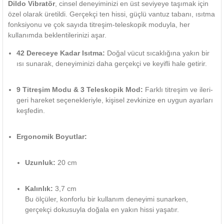
Dildo Vibratör
, cinsel deneyiminizi en üst seviyeye taşımak için
özel olarak üretildi. Gerçekçi ten hissi, güçlü vantuz tabanı, ısıtma
fonksiyonu ve çok sayıda titreşim-teleskopik moduyla, her
kullanımda beklentilerinizi aşar.
42 Dereceye Kadar Isıtma:
Doğal vücut sıcaklığına yakın bir
ısı sunarak, deneyiminizi daha gerçekçi ve keyifli hale getirir.
9 Titreşim Modu & 3 Teleskopik Mod:
Farklı titreşim ve ileri-
geri hareket seçenekleriyle, kişisel zevkinize en uygun ayarları
keşfedin.
Ergonomik Boyutlar:
Uzunluk:
20 cm
Kalınlık:
3,7 cm
Bu ölçüler, konforlu bir kullanım deneyimi sunarken,
gerçekçi dokusuyla doğala en yakın hissi yaşatır.