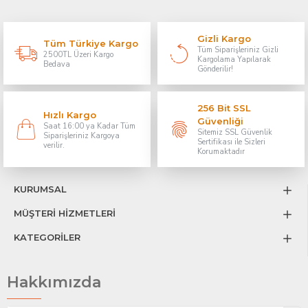
Gizli Kargo
Tüm Türkiye Kargo
Tüm Siparişleriniz Gizli
2500TL Üzeri Kargo
Kargolama Yapılarak
Bedava
Gönderilir!
256 Bit SSL
Hızlı Kargo
Güvenliği
Saat 16:00 ya Kadar Tüm
Sitemiz SSL Güvenlik
Siparişleriniz Kargoya
Sertifikası ile Sizleri
verilir.
Korumaktadır
KURUMSAL
MÜŞTERİ HİZMETLERİ
KATEGORİLER
Hakkımızda