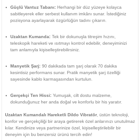
Güçlü Vantuz Tabanı:
Herhangi bir düz yüzeye kolayca
sabitleyerek eller serbest kullanım imkânı sunar. İstediğiniz
pozisyona ayarlayarak özgürlüğün tadını çıkarın.
Uzaktan Kumanda:
Tek bir dokunuşla titreşim hızını,
teleskopik hareketi ve ısıtmayı kontrol edebilir, deneyiminizi
tam anlamıyla kişiselleştirebilirsiniz.
Manyetik Şarj:
90 dakikada tam şarj olarak 70 dakika
kesintisiz performans sunar. Pratik manyetik şarj özelliği
sayesinde kablo karmaşasından kurtulun.
Gerçekçi Ten Hissi:
Yumuşak, cilt dostu malzeme,
dokunduğunuz her anda doğal ve konforlu bir his yaratır.
Uzaktan Kumandalı Hareketli Dildo Vibratör
, üstün teknoloji,
konfor ve gerçekçiliği bir araya getirerek özel anlarınızı unutulmaz
kılar. Kendinize veya partnerinize özel, kişiselleştirilebilir bir
deneyim için bu benzersiz ürünü tercih edin!