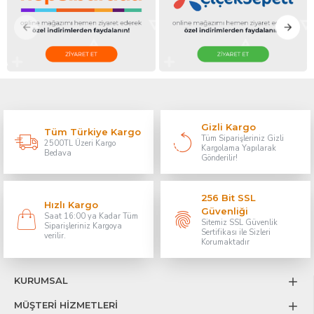
Gizli Kargo
Tüm Türkiye Kargo
Tüm Siparişleriniz Gizli
2500TL Üzeri Kargo
Kargolama Yapılarak
Bedava
Gönderilir!
256 Bit SSL
Hızlı Kargo
Güvenliği
Saat 16:00 ya Kadar Tüm
Sitemiz SSL Güvenlik
Siparişleriniz Kargoya
Sertifikası ile Sizleri
verilir.
Korumaktadır
KURUMSAL
MÜŞTERİ HİZMETLERİ