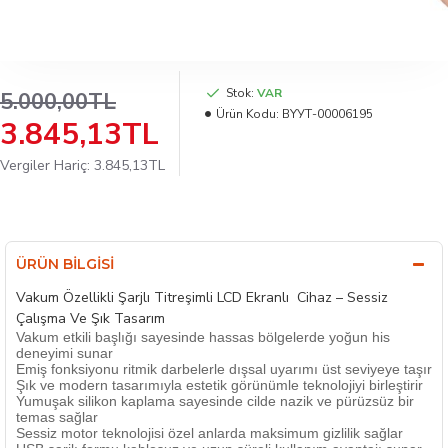
Stok:
VAR
5.000,00TL
Ürün Kodu:
BYУТ-00006195
3.845,13TL
Vergiler Hariç: 3.845,13TL
ÜRÜN BILGISI
Vakum Özellikli Şarjlı Titreşimli LCD Ekranlı Cihaz – Sessiz
Çalışma Ve Şık Tasarım
Vakum etkili başlığı sayesinde hassas bölgelerde yoğun his
deneyimi sunar
Emiş fonksiyonu ritmik darbelerle dışsal uyarımı üst seviyeye taşır
Şık ve modern tasarımıyla estetik görünümle teknolojiyi birleştirir
Yumuşak silikon kaplama sayesinde cilde nazik ve pürüzsüz bir
temas sağlar
Sessiz motor teknolojisi özel anlarda maksimum gizlilik sağlar