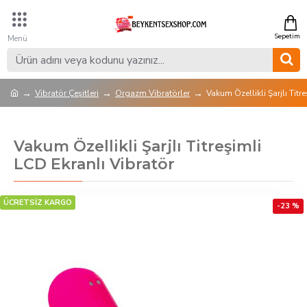
Vibratör Çeşitleri
Orgazm Vibratörler
Vakum Özellikli Şarjlı Titr
Vakum Özellikli Şarjlı Titreşimli
LCD Ekranlı Vibratör
ÜCRETSİZ KARGO
-23 %