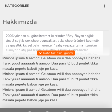
KATEGORİLER
Hakkımızda
2006 yılından bu güne internet üzerinden "Bay-Bayan sağlık,
cinsel sağlık, sex shop oyuncakları, seks shop ürünleri, kozmetik
ve güzellik, kişisel bakım ürünleri" satış ve pazarlama hizmetini
sunuyor. Satış pazarında dürüstlük, saygı ve kalitesinden
kesinlikle ödün vermeden hizmet sağlık ve güzellik ile ilgili tüm
Minions ipsum ti aamoo! Gelatooo wiiiii daa poopayee hahaha.
sorularınıza anında cevap verebilen Yetkin ve uzman kadrosu ile
Tank yuuu! aaaaaah ti aamoo! Daa para tú butt poulet tikka
ihtiyaçlarınızı en uygun fiyat ve taksit seçenekleriyle karşılıyor.
masala pepete baboiii jeje po kass.
İstanbul beylikdüzü Erotik Shop sitemizde insan odaklı çalışma
Minions ipsum ti aamoo! Gelatooo wiiiii daa poopayee hahaha.
stratejimiz ile müşterilerimizin yaşamlarında mutlu, sağlıklı ve
bakımlı olmaları için onlara sağlık ve güzellik danışmanlığı
Tank yuuu! aaaaaah ti aamoo! Daa para tú butt poulet tikka
sağlıyoruz.
Sex Shop
Alışveriş sitemiz Erotik Shop sektöründeki
masala pepete baboiii jeje po kass.
gelişmeleri ve yenilikleri çok yakından takip etmesi, yaklaşık
Minions ipsum ti aamoo! Gelatooo wiiiii daa poopayee hahaha.
5000'e yakın geniş ürün yelpazesi ile Türkiye'de bu sektörde
Tank yuuu! aaaaaah ti aamoo! Daa para tú butt poulet tikka
kendi alanımızda en geniş ürün gurubuna sahip ender
masala pepete baboiii jeje po kass.
mağazalardan biri olması, müşteri memnuniyetini her zaman ön
planda tutan yaklaşımcı ve yenilikçi servislerin geliştirilmesi