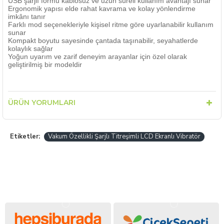
USB şarjlı formu kablosuz ve uzun süreli kullanım avantajı sunar
Ergonomik yapısı elde rahat kavrama ve kolay yönlendirme
imkânı tanır
Farklı mod seçenekleriyle kişisel ritme göre uyarlanabilir kullanım
sunar
Kompakt boyutu sayesinde çantada taşınabilir, seyahatlerde
kolaylık sağlar
Yoğun uyarım ve zarif deneyim arayanlar için özel olarak
geliştirilmiş bir modeldir
ÜRÜN YORUMLARI
Etiketler:
Vakum Özellikli Şarjlı Titreşimli LCD Ekranlı Vibratör