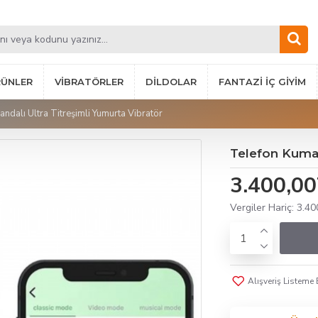
RÜNLER
VIBRATÖRLER
DILDOLAR
FANTAZI İÇ GIYIM
ndalı Ultra Titreşimli Yumurta Vibratör
Telefon Kuman
3.400,0
Vergiler Hariç: 3.4
Alışveriş Listeme 