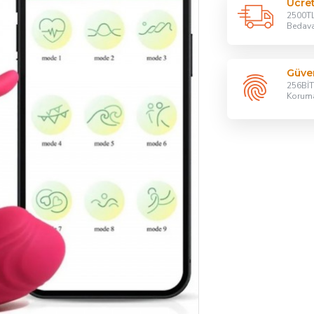
Ücre
2500TL
Bedav
Güven
256BİT 
Korum