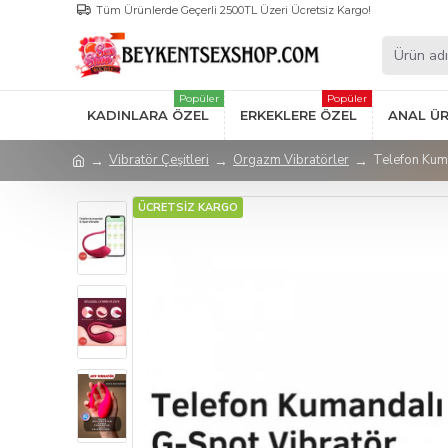
Tüm Ürünlerde Geçerli 2500TL Üzeri Ücretsiz Kargo!
Popüler
Popüler
KADINLARA ÖZEL
ERKEKLERE ÖZEL
ANAL Ü
Vibratör Çeşitleri
Orgazm Vibratörler
Telefon Kuma
ÜCRETSİZ KARGO