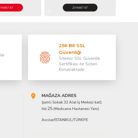
256 Bit SSL
Güvenliği
dar
Sitemiz SSL Güvenlik
Sertifikası ile Sizleri
Korumaktadır
MAĞAZA ADRES
Şamlı Sokak 32 Alat İş Merkezi kat1
no:25
(Medicana Hastanesi Yanı)
Avcılar/İSTANBUL/TÜRKİYE