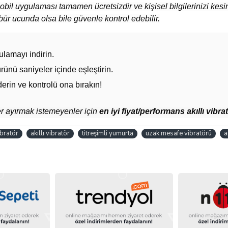
 uygulaması tamamen ücretsizdir ve kişisel bilgilerinizi kesin
ür ucunda olsa bile güvenle kontrol edebilir.
lamayı indirin.
ünü saniyeler içinde eşleştirin.
erin ve kontrolü ona bırakın!
r ayırmak istemeyenler için
en iyi fiyat/performans akıllı vibrat
bratör
akıllı vibratör
titreşimli yumurta
uzak mesafe vibratörü
a