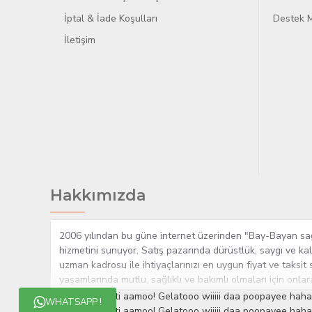
İptal & İade Koşulları
Destek M
İletişim
Hakkımızda
2006 yılından bu güne internet üzerinden "Bay-Bayan sağlı
hizmetini sunuyor. Satış pazarında dürüstlük, saygı ve kal
uzman kadrosu ile ihtiyaçlarınızı en uygun fiyat ve taksit 
yaşamlarında mutlu, sağlıklı ve bakımlı olmaları için onla
çok yakından takip etmesi, yaklaşık 5000'e yakın geniş ü
Minions ipsum ti aamoo! Gelatooo wiiiii daa poopayee haha
WHATSAPP !
müşteri memnuniyetini her zaman ön planda tutan yaklaşımcı
Minions ipsum ti aamoo! Gelatooo wiiiii daa poopayee haha