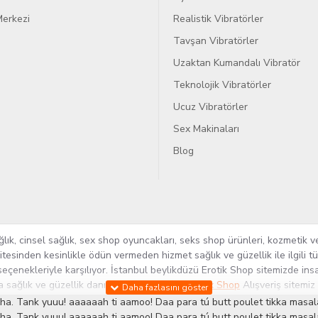
erkezi
Realistik Vibratörler
Tavşan Vibratörler
Uzaktan Kumandalı Vibratör
Teknolojik Vibratörler
Ucuz Vibratörler
Sex Makinaları
Blog
k, cinsel sağlık, sex shop oyuncakları, seks shop ürünleri, kozmetik ve
itesinden kesinlikle ödün vermeden hizmet sağlık ve güzellik ile ilgili 
seçenekleriyle karşılıyor. İstanbul beylikdüzü Erotik Shop sitemizde insa
ra sağlık ve güzellik danışmanlığı sağlıyoruz.
Sex Shop
Alışveriş sitemiz
rün yelpazesi ile Türkiye'de bu sektörde kendi alanımızda en geniş ür
ha. Tank yuuu! aaaaaah ti aamoo! Daa para tú butt poulet tikka masala
 ve yenilikçi servislerin geliştirilmesi konusundaki becerileri ile kendi
ha. Tank yuuu! aaaaaah ti aamoo! Daa para tú butt poulet tikka masala