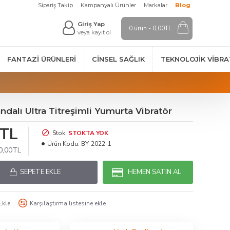
Sipariş Takip
Kampanyalı Ürünler
Markalar
Blog
Giriş Yap
0 ürün - 0,00TL
veya kayıt ol
FANTAZI ÜRÜNLERI
CINSEL SAĞLIK
TEKNOLOJIK VİBR
dalı Ultra Titreşimli Yumurta Vibratör
0TL
Stok:
STOKTA YOK
Ürün Kodu:
BY-2022-1
00,00TL
SEPETE EKLE
HEMEN SATIN AL
Ekle
Karşılaştırma listesine ekle