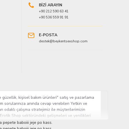
BİZİ ARAYIN
+90 212 590 63 41
+90 536 559 91 91
E-POSTA
destek@beykentsexshop.com
 güzellik, kişisel bakım ürünleri" satış ve pazarlama
tüm sorularınıza anında cevap verebilen Yetkin ve
n odaklı çalışma stratejimiz ile müşterilerimizin
 Erotik Shop sektöründeki gelişmeleri ve yenilikleri
ün gurubuna sahip ender mağazalardan biri olması,
 pepete baboiii jeje po kass.
sine Cinsel Ürün hayatında lider ve kalıcı bir yer
 pepete baboiii jeje po kass.