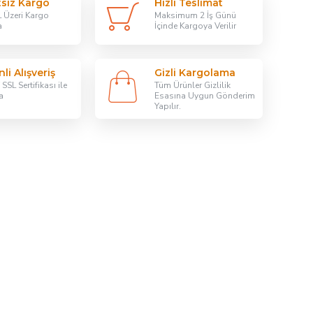
tsiz Kargo
Hızlı Teslimat
 Üzeri Kargo
Maksimum 2 İş Günü
a
İçinde Kargoya Verilir
li Alışveriş
Gizli Kargolama
SSL Sertifikası ile
Tüm Ürünler Gizlilik
a
Esasına Uygun Gönderim
Yapılır.