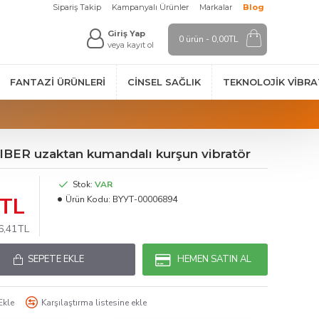
Sipariş Takip
Kampanyalı Ürünler
Markalar
Blog
Giriş Yap
0 ürün - 0,00TL
veya kayıt ol
FANTAZI ÜRÜNLERI
CINSEL SAĞLIK
TEKNOLOJIK VİBR
IBER uzaktan kumandalı kurşun vibratör
Stok:
VAR
1TL
Ürün Kodu:
BYУТ-00006894
96,41TL
SEPETE EKLE
HEMEN SATIN AL
Ekle
Karşılaştırma listesine ekle