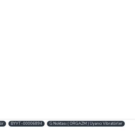
ör
BYУТ-00006894
G Noktası ( ORGAZM ) Uyarıcı Vibratörler