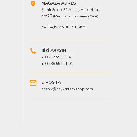
MAĞAZA ADRES
Şamlı Sokak 32 Alat İş Merkezi kat1
no:25
(Medicana Hastanesi Yanı)
Avcılar/İSTANBUL/TÜRKİYE
BİZİ ARAYIN
+90 212 590 63 41
+90 536 559 91 91
E-POSTA
destek@beykentsexshop.com