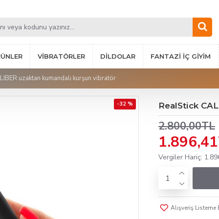
RÜNLER
VIBRATÖRLER
DILDOLAR
FANTAZI İÇ GIYIM
LIBER uzaktan kumandalı kurşun vibratör
-32 %
RealStick CAL
2.800,00TL
1.896,4
Vergiler Hariç: 1.8
Alışveriş Listeme 