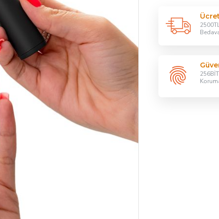
Ücre
2500TL
Bedav
Güven
256BİT 
Korum