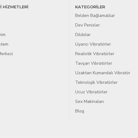
İ HİZMETLERİ
KATEGORİLER
Belden Bağlamalılar
Dev Penisler
rim
Dildolar
istem
Uyarıcı Vibratörler
erkezi
Realistik Vibratörler
Tavşan Vibratörler
Uzaktan Kumandalı Vibratör
Teknolojik Vibratörler
Ucuz Vibratörler
Sex Makinaları
Blog