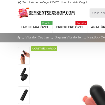
Tüm Ürünlerde Geçerli 2500TL Üzeri Ücretsiz Kargo!
Popüler
Popüler
KADINLARA ÖZEL
ERKEKLERE ÖZEL
ANAL Ü
Vibratör Çeşitleri
Orgazm Vibratörler
RealStick CA
ÜCRETSİZ KARGO