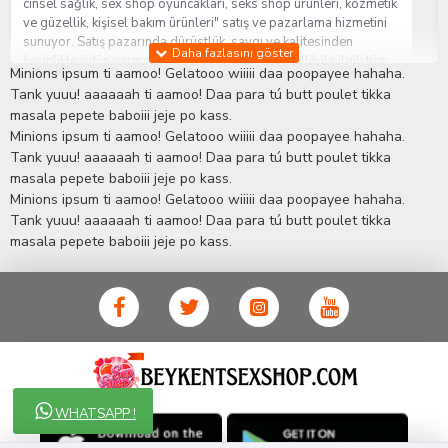
cinsel sağlık, sex shop oyuncakları, seks shop ürünleri, kozmetik
ve güzellik, kişisel bakım ürünleri" satış ve pazarlama hizmetini
sunuyor. Satış pazarında dürüstlük, saygı ve kalitesinden
kesinlikle ödün vermeden hizmet sağlık ve güzellik ile ilgili tüm
Minions ipsum ti aamoo! Gelatooo wiiiii daa poopayee hahaha.
sorularınıza anında cevap verebilen Yetkin ve uzman kadrosu ile
Tank yuuu! aaaaaah ti aamoo! Daa para tú butt poulet tikka
ihtiyaçlarınızı en uygun fiyat ve taksit seçenekleriyle karşılıyor.
masala pepete baboiii jeje po kass.
İstanbul beylikdüzü Erotik Shop sitemizde insan odaklı çalışma
Minions ipsum ti aamoo! Gelatooo wiiiii daa poopayee hahaha.
stratejimiz ile müşterilerimizin yaşamlarında mutlu, sağlıklı ve
bakımlı olmaları için onlara sağlık ve güzellik danışmanlığı
Tank yuuu! aaaaaah ti aamoo! Daa para tú butt poulet tikka
sağlıyoruz.
Sex Shop
Alışveriş sitemiz Erotik Shop sektöründeki
masala pepete baboiii jeje po kass.
gelişmeleri ve yenilikleri çok yakından takip etmesi, yaklaşık
Minions ipsum ti aamoo! Gelatooo wiiiii daa poopayee hahaha.
5000'e yakın geniş ürün yelpazesi ile Türkiye'de bu sektörde
Tank yuuu! aaaaaah ti aamoo! Daa para tú butt poulet tikka
kendi alanımızda en geniş ürün gurubuna sahip ender
masala pepete baboiii jeje po kass.
mağazalardan biri olması, müşteri memnuniyetini her zaman ön
planda tutan yaklaşımcı ve yenilikçi servislerin geliştirilmesi
konusundaki becerileri ile kendisine Cinsel Ürün hayatında lider
ve kalıcı bir yer edinmiştir.
WHATSAPP !