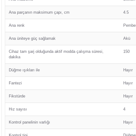
Ana parçanın maksimum çapı, cm
4.5
Ana renk
Pembe
Ana üniteye güç sağlamak
Akü
Cihaz tam şarj olduğunda aktif modda çalışma süresi,
150
dakika
Düğme ışıkları ile
Hayır
Fantezi
Hayır
Fikstürde
Hayır
Hız sayısı
4
Kontrol panelinin varlığı
Hayır
Kontrol tipi
Düğmel