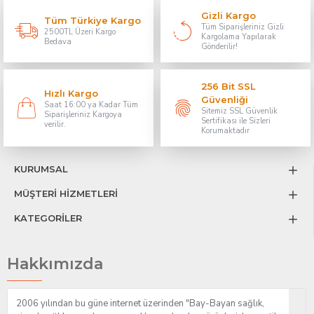
Gizli Kargo
Tüm Türkiye Kargo
Tüm Siparişleriniz Gizli
2500TL Üzeri Kargo
Kargolama Yapılarak
Bedava
Gönderilir!
256 Bit SSL
Hızlı Kargo
Güvenliği
Saat 16:00 ya Kadar Tüm
Sitemiz SSL Güvenlik
Siparişleriniz Kargoya
Sertifikası ile Sizleri
verilir.
Korumaktadır
KURUMSAL
MÜŞTERİ HİZMETLERİ
KATEGORİLER
Hakkımızda
2006 yılından bu güne internet üzerinden "Bay-Bayan sağlık,