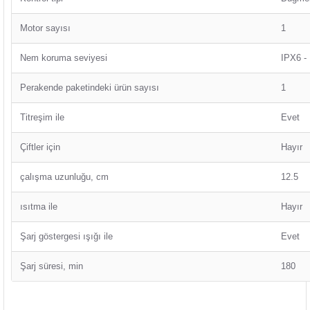
Motor sayısı
1
Nem koruma seviyesi
IPX6 - 
Perakende paketindeki ürün sayısı
1
Titreşim ile
Evet
Çiftler için
Hayır
çalışma uzunluğu, cm
12.5
ısıtma ile
Hayır
Şarj göstergesi ışığı ile
Evet
Şarj süresi, min
180