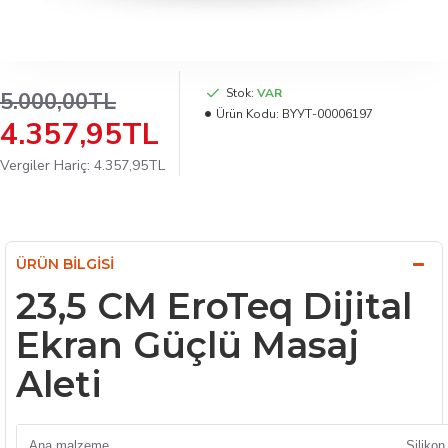
Stok:
VAR
5.000,00TL
Ürün Kodu:
BYУТ-00006197
4.357,95TL
Vergiler Hariç: 4.357,95TL
ÜRÜN BILGISI
23,5 CM EroTeq Dijital
Ekran Güçlü Masaj
Aleti
Ana malzeme
Silikon