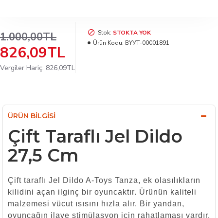
Stok:
STOKTA YOK
1.000,00TL
Ürün Kodu:
BYУТ-00001891
826,09TL
Vergiler Hariç: 826,09TL
ÜRÜN BILGISI
Çift Taraflı Jel Dildo
27,5 Cm
Çift taraflı Jel Dildo A-Toys Tanza, ek olasılıkların
kilidini açan ilginç bir oyuncaktır. Ürünün kaliteli
malzemesi vücut ısısını hızla alır. Bir yandan,
oyuncağın ilave stimülasyon için rahatlaması vardır,