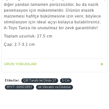
diğer yandan tamamen pürüzsüzdür, bu da nazik
penetrasyon için mükemmeldir. Ürünün elastik
malzemesi hafifçe bükülmesine izin verir, böylece
stimülasyon için ideal açıyı kolayca bulabilirsiniz.
A-Toys Tanza ile unutulmaz bir zevk garantilidir!
Toplam uzunluk: 27.5 cm
Çap: 2.7-3.1 cm
ÜRÜN YORUMLARI
Etiketler:
Çift Taraflı Jel Dildo 27
5 Cm
BYУТ-00001891
Jel Vibratör ve Dildolar