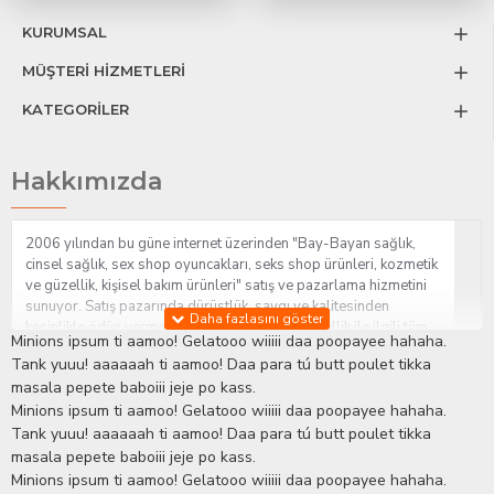
KURUMSAL
MÜŞTERİ HİZMETLERİ
KATEGORİLER
Hakkımızda
2006 yılından bu güne internet üzerinden "Bay-Bayan sağlık,
cinsel sağlık, sex shop oyuncakları, seks shop ürünleri, kozmetik
ve güzellik, kişisel bakım ürünleri" satış ve pazarlama hizmetini
sunuyor. Satış pazarında dürüstlük, saygı ve kalitesinden
kesinlikle ödün vermeden hizmet sağlık ve güzellik ile ilgili tüm
Minions ipsum ti aamoo! Gelatooo wiiiii daa poopayee hahaha.
sorularınıza anında cevap verebilen Yetkin ve uzman kadrosu ile
Tank yuuu! aaaaaah ti aamoo! Daa para tú butt poulet tikka
ihtiyaçlarınızı en uygun fiyat ve taksit seçenekleriyle karşılıyor.
masala pepete baboiii jeje po kass.
İstanbul beylikdüzü Erotik Shop sitemizde insan odaklı çalışma
Minions ipsum ti aamoo! Gelatooo wiiiii daa poopayee hahaha.
stratejimiz ile müşterilerimizin yaşamlarında mutlu, sağlıklı ve
bakımlı olmaları için onlara sağlık ve güzellik danışmanlığı
Tank yuuu! aaaaaah ti aamoo! Daa para tú butt poulet tikka
sağlıyoruz.
Sex Shop
Alışveriş sitemiz Erotik Shop sektöründeki
masala pepete baboiii jeje po kass.
gelişmeleri ve yenilikleri çok yakından takip etmesi, yaklaşık
Minions ipsum ti aamoo! Gelatooo wiiiii daa poopayee hahaha.