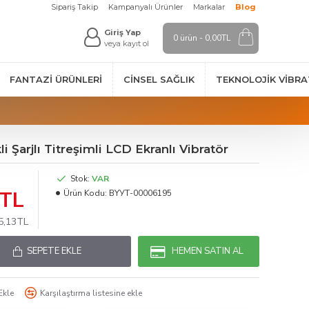
Sipariş Takip
Kampanyalı Ürünler
Markalar
Blog
Giriş Yap
0 ürün - 0,00TL
veya kayıt ol
FANTAZI ÜRÜNLERI
CINSEL SAĞLIK
TEKNOLOJIK VİBR
i Şarjlı Titreşimli LCD Ekranlı Vibratör
Stok:
VAR
3TL
Ürün Kodu:
BYУТ-00006195
45,13TL
SEPETE EKLE
HEMEN SATIN AL
Ekle
Karşılaştırma listesine ekle