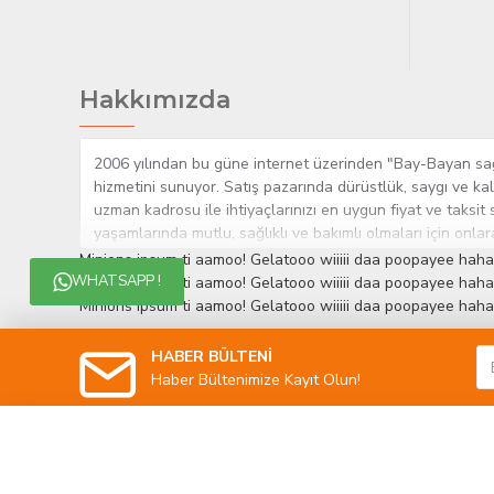
Hakkımızda
2006 yılından bu güne internet üzerinden "Bay-Bayan sağlı
hizmetini sunuyor. Satış pazarında dürüstlük, saygı ve kal
uzman kadrosu ile ihtiyaçlarınızı en uygun fiyat ve taksit 
yaşamlarında mutlu, sağlıklı ve bakımlı olmaları için onla
çok yakından takip etmesi, yaklaşık 5000'e yakın geniş ü
Minions ipsum ti aamoo! Gelatooo wiiiii daa poopayee haha
müşteri memnuniyetini her zaman ön planda tutan yaklaşımcı
WHATSAPP !
Minions ipsum ti aamoo! Gelatooo wiiiii daa poopayee haha
edinmiştir.
Minions ipsum ti aamoo! Gelatooo wiiiii daa poopayee haha
HABER BÜLTENİ
Haber Bültenimize Kayıt Olun!