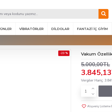
RÜNLER
VIBRATÖRLER
DILDOLAR
FANTAZI İÇ GIYIM
-23 %
Vakum Özellikl
5.000,00TL
3.845,1
Vergiler Hariç: 3.8
Alışveriş Listeme 