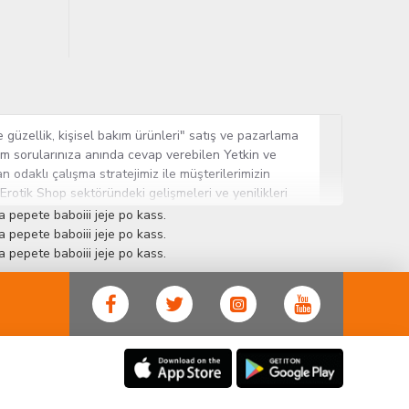
 güzellik, kişisel bakım ürünleri" satış ve pazarlama
tüm sorularınıza anında cevap verebilen Yetkin ve
n odaklı çalışma stratejimiz ile müşterilerimizin
 Erotik Shop sektöründeki gelişmeleri ve yenilikleri
ün gurubuna sahip ender mağazalardan biri olması,
 pepete baboiii jeje po kass.
sine Cinsel Ürün hayatında lider ve kalıcı bir yer
 pepete baboiii jeje po kass.
 pepete baboiii jeje po kass.