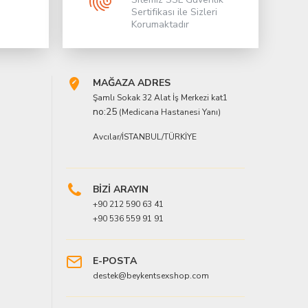
Sertifikası ile Sizleri
Korumaktadır
MAĞAZA ADRES
Şamlı Sokak 32 Alat İş Merkezi kat1
no:25
(Medicana Hastanesi Yanı)
Avcılar/İSTANBUL/TÜRKİYE
BİZİ ARAYIN
+90 212 590 63 41
+90 536 559 91 91
E-POSTA
destek@beykentsexshop.com