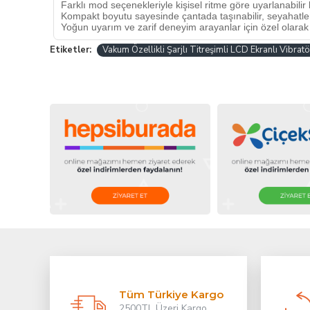
Farklı mod seçenekleriyle kişisel ritme göre uyarlanabilir
Kompakt boyutu sayesinde çantada taşınabilir, seyahatler
Yoğun uyarım ve zarif deneyim arayanlar için özel olarak g
Etiketler:
Vakum Özellikli Şarjlı Titreşimli LCD Ekranlı Vibratö
Tüm Türkiye Kargo
2500TL Üzeri Kargo