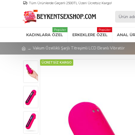
Tüm Ürünlerde Geçerli 2500TL Üzeri Ücretsiz Kargo!
Popüler
Popüler
KADINLARA ÖZEL
ERKEKLERE ÖZEL
ANAL Ü
Vakum Özellikli Şarjlı Titreşimli LCD Ekranlı Vibratör
ÜCRETSİZ KARGO