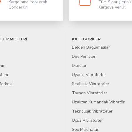
Kargolama Yapılarak
Tüm Siparişleriniz
Gönderilir!
Kargoya verilir.
İ HİZMETLERİ
KATEGORİLER
Belden Bağlamalılar
Dev Penisler
rim
Dildolar
istem
Uyarıcı Vibratörler
erkezi
Realistik Vibratörler
Tavşan Vibratörler
Uzaktan Kumandalı Vibratör
Teknolojik Vibratörler
Ucuz Vibratörler
Sex Makinaları