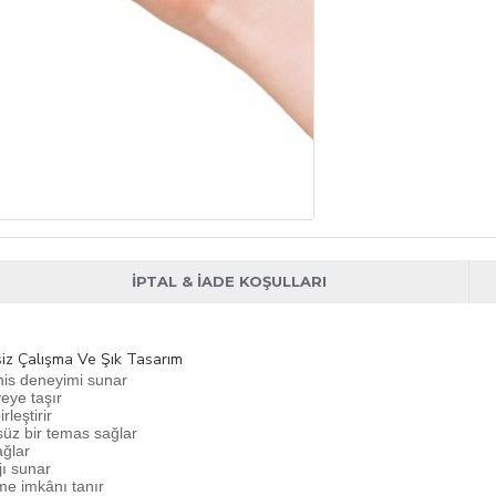
İPTAL & İADE KOŞULLARI
ssiz Çalışma Ve Şık Tasarım
his deneyimi sunar
yeye taşır
leştirir
üz bir temas sağlar
ağlar
jı sunar
me imkânı tanır