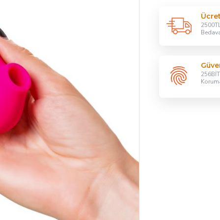
Ücre
2500TL
Bedav
Güven
256BİT 
Korum