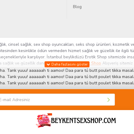
Blog
k, cinsel sağlık, sex shop oyuncakları, seks shop ürünleri, kozmetik ve
itesinden kesinlikle ödün vermeden hizmet sağlık ve güzellik ile ilgili 
seçenekleriyle karşılıyor. İstanbul beylikdüzü Erotik Shop sitemizde insa
ra sağlık ve güzellik danışmanlığı sağlıyoruz.
Sex Shop
Alışveriş sitemiz
rün yelpazesi ile Türkiye'de bu sektörde kendi alanımızda en geniş ür
ha. Tank yuuu! aaaaaah ti aamoo! Daa para tú butt poulet tikka masala
 ve yenilikçi servislerin geliştirilmesi konusundaki becerileri ile kendi
ha. Tank yuuu! aaaaaah ti aamoo! Daa para tú butt poulet tikka masala
ha. Tank yuuu! aaaaaah ti aamoo! Daa para tú butt poulet tikka masala