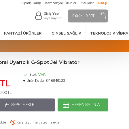
Sipariş Takip
Kampanyalı Ürünler
Markalar
Blog
Giriş Yap
0 ürün - 0,00TL
veya kayıt ol
FANTAZI ÜRÜNLERI
CINSEL SAĞLIK
TEKNOLOJIK VİBR
oral Uyarıcılı G-Spot Jel Vibratör
Stok:
VAR
0TL
Ürün Kodu:
BY-6949123
40,00TL
SEPETE EKLE
HEMEN SATIN AL
Ekle
Karşılaştırma listesine ekle