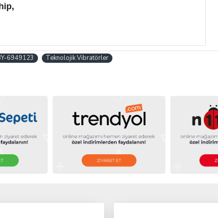
hip,
BY-6949123
Teknolojik Vibratörler