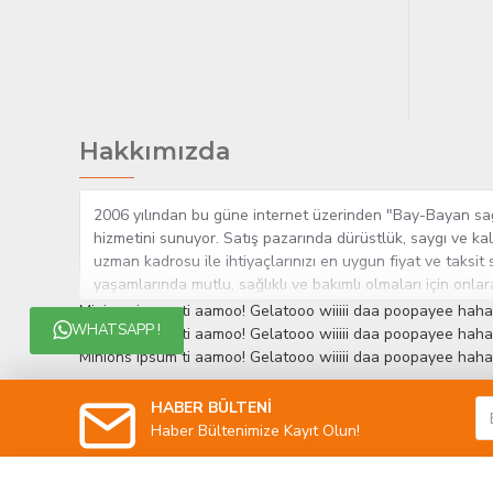
Hakkımızda
2006 yılından bu güne internet üzerinden "Bay-Bayan sağlı
hizmetini sunuyor. Satış pazarında dürüstlük, saygı ve kal
uzman kadrosu ile ihtiyaçlarınızı en uygun fiyat ve taksit 
yaşamlarında mutlu, sağlıklı ve bakımlı olmaları için onla
çok yakından takip etmesi, yaklaşık 5000'e yakın geniş ü
Minions ipsum ti aamoo! Gelatooo wiiiii daa poopayee haha
WHATSAPP !
müşteri memnuniyetini her zaman ön planda tutan yaklaşımcı
Minions ipsum ti aamoo! Gelatooo wiiiii daa poopayee haha
edinmiştir.
Minions ipsum ti aamoo! Gelatooo wiiiii daa poopayee haha
HABER BÜLTENİ
Haber Bültenimize Kayıt Olun!