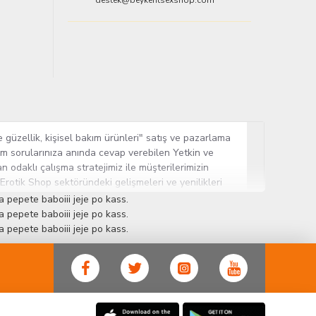
destek@beykentsexshop.com
 güzellik, kişisel bakım ürünleri" satış ve pazarlama
tüm sorularınıza anında cevap verebilen Yetkin ve
n odaklı çalışma stratejimiz ile müşterilerimizin
 Erotik Shop sektöründeki gelişmeleri ve yenilikleri
ün gurubuna sahip ender mağazalardan biri olması,
 pepete baboiii jeje po kass.
sine Cinsel Ürün hayatında lider ve kalıcı bir yer
 pepete baboiii jeje po kass.
 pepete baboiii jeje po kass.