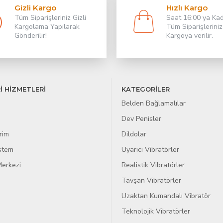
Gizli Kargo
Hızlı Kargo
Tüm Siparişleriniz Gizli
Saat 16:00 ya Ka
Kargolama Yapılarak
Tüm Siparişleriniz
Gönderilir!
Kargoya verilir.
İ HİZMETLERİ
KATEGORİLER
Belden Bağlamalılar
Dev Penisler
rim
Dildolar
istem
Uyarıcı Vibratörler
erkezi
Realistik Vibratörler
Tavşan Vibratörler
Uzaktan Kumandalı Vibratör
Teknolojik Vibratörler