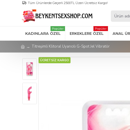
Tüm Ürünlerde Geçerli 2500TL Üzeri Ücretsiz Kargo!
Popüler
Popüler
KADINLARA ÖZEL
ERKEKLERE ÖZEL
ANAL Ü
Titreşimli Klitoral Uyarıcılı G-Spot Jel Vibratör
ÜCRETSİZ KARGO