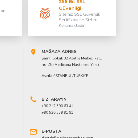
256 Bit SSL
Güvenliği
dar
Sitemiz SSL Güvenlik
Sertifikası ile Sizleri
Korumaktadır
MAĞAZA ADRES
Şamlı Sokak 32 Alat İş Merkezi kat1
no:25
(Medicana Hastanesi Yanı)
Avcılar/İSTANBUL/TÜRKİYE
BİZİ ARAYIN
+90 212 590 63 41
+90 536 559 91 91
E-POSTA