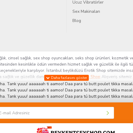
Ucuz Vibratörler
Sex Makinaları
Blog
k, cinsel sağlık, sex shop oyuncakları, seks shop ürünleri, kozmetik ve
itesinden kesinlikle ödün vermeden hizmet sağlık ve güzellik ile ilgili 
seçenekleriyle karşılıyor. İstanbul beylikdüzü Erotik Shop sitemizde insa
ra sağlık ve güzellik danışmanlığı sağlıyoruz.
Sex Shop
Alışveriş sitemiz
rün yelpazesi ile Türkiye'de bu sektörde kendi alanımızda en geniş ür
ha. Tank yuuu! aaaaaah ti aamoo! Daa para tú butt poulet tikka masala
 ve yenilikçi servislerin geliştirilmesi konusundaki becerileri ile kendi
ha. Tank yuuu! aaaaaah ti aamoo! Daa para tú butt poulet tikka masala
ha. Tank yuuu! aaaaaah ti aamoo! Daa para tú butt poulet tikka masala