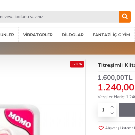
RÜNLER
VIBRATÖRLER
DILDOLAR
FANTAZI İÇ GIYIM
-23 %
Titreşimli Klit
1.600,00TL
1.240,0
Vergiler Hariç: 1.2
Alışveriş Listeme 