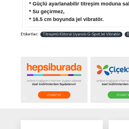
* Güçlü ayarlanabilir titreşim moduna sa
* Su geçirmez,
* 16.5 cm boyunda jel vibratör.
Etiketler:
Titreşimli Klitoral Uyarıcılı G-Spot Jel Vibratör