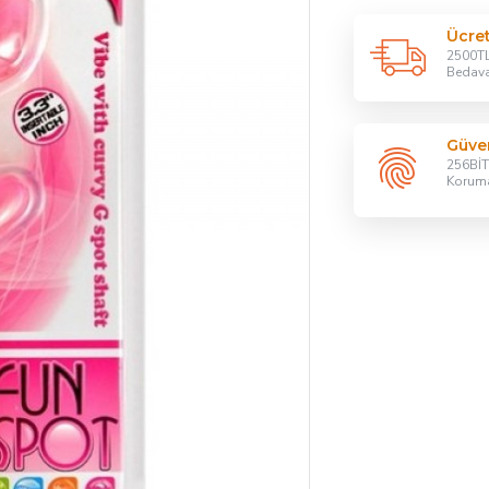
Ücre
2500TL
Bedav
Güven
256BİT 
Korum