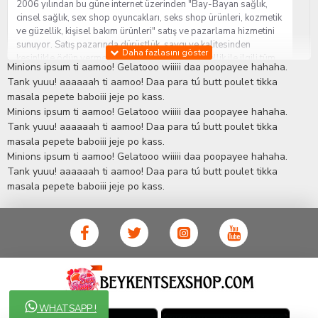
2006 yılından bu güne internet üzerinden "Bay-Bayan sağlık,
cinsel sağlık, sex shop oyuncakları, seks shop ürünleri, kozmetik
ve güzellik, kişisel bakım ürünleri" satış ve pazarlama hizmetini
sunuyor. Satış pazarında dürüstlük, saygı ve kalitesinden
kesinlikle ödün vermeden hizmet sağlık ve güzellik ile ilgili tüm
Minions ipsum ti aamoo! Gelatooo wiiiii daa poopayee hahaha.
sorularınıza anında cevap verebilen Yetkin ve uzman kadrosu ile
Tank yuuu! aaaaaah ti aamoo! Daa para tú butt poulet tikka
ihtiyaçlarınızı en uygun fiyat ve taksit seçenekleriyle karşılıyor.
masala pepete baboiii jeje po kass.
İstanbul beylikdüzü Erotik Shop sitemizde insan odaklı çalışma
Minions ipsum ti aamoo! Gelatooo wiiiii daa poopayee hahaha.
stratejimiz ile müşterilerimizin yaşamlarında mutlu, sağlıklı ve
bakımlı olmaları için onlara sağlık ve güzellik danışmanlığı
Tank yuuu! aaaaaah ti aamoo! Daa para tú butt poulet tikka
sağlıyoruz.
Sex Shop
Alışveriş sitemiz Erotik Shop sektöründeki
masala pepete baboiii jeje po kass.
gelişmeleri ve yenilikleri çok yakından takip etmesi, yaklaşık
Minions ipsum ti aamoo! Gelatooo wiiiii daa poopayee hahaha.
5000'e yakın geniş ürün yelpazesi ile Türkiye'de bu sektörde
Tank yuuu! aaaaaah ti aamoo! Daa para tú butt poulet tikka
kendi alanımızda en geniş ürün gurubuna sahip ender
masala pepete baboiii jeje po kass.
mağazalardan biri olması, müşteri memnuniyetini her zaman ön
planda tutan yaklaşımcı ve yenilikçi servislerin geliştirilmesi
konusundaki becerileri ile kendisine Cinsel Ürün hayatında lider
ve kalıcı bir yer edinmiştir.
WHATSAPP !