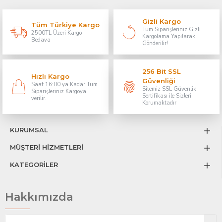
Gizli Kargo
Tüm Türkiye Kargo
Tüm Siparişleriniz Gizli
2500TL Üzeri Kargo
Kargolama Yapılarak
Bedava
Gönderilir!
256 Bit SSL
Hızlı Kargo
Güvenliği
Saat 16:00 ya Kadar Tüm
Sitemiz SSL Güvenlik
Siparişleriniz Kargoya
Sertifikası ile Sizleri
verilir.
Korumaktadır
KURUMSAL
MÜŞTERİ HİZMETLERİ
KATEGORİLER
Hakkımızda