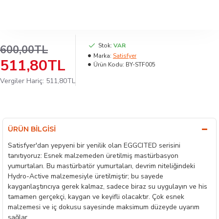
Stok:
VAR
600,00TL
Marka:
Satisfyer
511,80TL
Ürün Kodu:
BY-STF005
Vergiler Hariç: 511,80TL
ÜRÜN BILGISI
Satisfyer'dan yepyeni bir yenilik olan EGGCITED serisini
tanıtıyoruz: Esnek malzemeden üretilmiş mastürbasyon
yumurtaları. Bu mastürbatör yumurtaları, devrim niteliğindeki
Hydro-Active malzemesiyle üretilmiştir; bu sayede
kayganlaştırıcıya gerek kalmaz, sadece biraz su uygulayın ve his
tamamen gerçekçi, kaygan ve keyifli olacaktır. Çok esnek
malzemesi ve iç dokusu sayesinde maksimum düzeyde uyarım
sağlar.