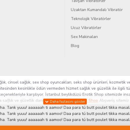
Tavşan Vibratörler
Uzaktan Kumandalı Vibratör
Teknolojik Vibratörler
Ucuz Vibratörler
Sex Makinaları
Blog
k, cinsel sağlık, sex shop oyuncakları, seks shop ürünleri, kozmetik ve
itesinden kesinlikle ödün vermeden hizmet sağlık ve güzellik ile ilgili 
seçenekleriyle karşılıyor. İstanbul beylikdüzü Erotik Shop sitemizde insa
ra sağlık ve güzellik danışmanlığı sağlıyoruz.
Sex Shop
Alışveriş sitemiz
rün yelpazesi ile Türkiye'de bu sektörde kendi alanımızda en geniş ür
ha. Tank yuuu! aaaaaah ti aamoo! Daa para tú butt poulet tikka masala
 ve yenilikçi servislerin geliştirilmesi konusundaki becerileri ile kendi
ha. Tank yuuu! aaaaaah ti aamoo! Daa para tú butt poulet tikka masala
ha. Tank yuuu! aaaaaah ti aamoo! Daa para tú butt poulet tikka masala