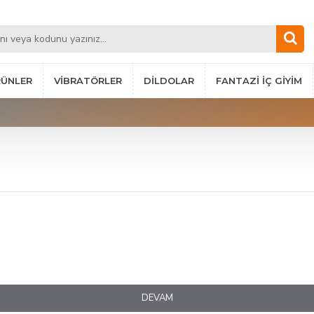
RÜNLER
VIBRATÖRLER
DILDOLAR
FANTAZI İÇ GIYIM
DEVAM