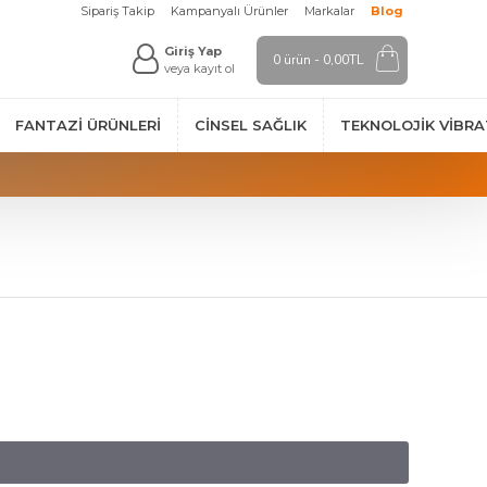
Sipariş Takip
Kampanyalı Ürünler
Markalar
Blog
Giriş Yap
0 ürün - 0,00TL
veya kayıt ol
FANTAZI ÜRÜNLERI
CINSEL SAĞLIK
TEKNOLOJIK VİBR