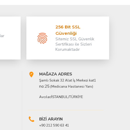
256 Bit SSL
Güvenliği
dar
Sitemiz SSL Güvenlik
Sertifikası ile Sizleri
Korumaktadır
MAĞAZA ADRES
Şamlı Sokak 32 Alat İş Merkezi kat1
no:25
(Medicana Hastanesi Yanı)
Avcılar/İSTANBUL/TÜRKİYE
BİZİ ARAYIN
+90 212 590 63 41