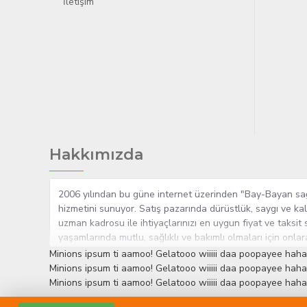
İletişim
Hakkımızda
2006 yılından bu güne internet üzerinden "Bay-Bayan sağlı
hizmetini sunuyor. Satış pazarında dürüstlük, saygı ve kal
uzman kadrosu ile ihtiyaçlarınızı en uygun fiyat ve taksit 
yaşamlarında mutlu, sağlıklı ve bakımlı olmaları için onla
çok yakından takip etmesi, yaklaşık 5000'e yakın geniş ü
Minions ipsum ti aamoo! Gelatooo wiiiii daa poopayee haha
müşteri memnuniyetini her zaman ön planda tutan yaklaşımcı
Minions ipsum ti aamoo! Gelatooo wiiiii daa poopayee haha
edinmiştir.
Minions ipsum ti aamoo! Gelatooo wiiiii daa poopayee haha