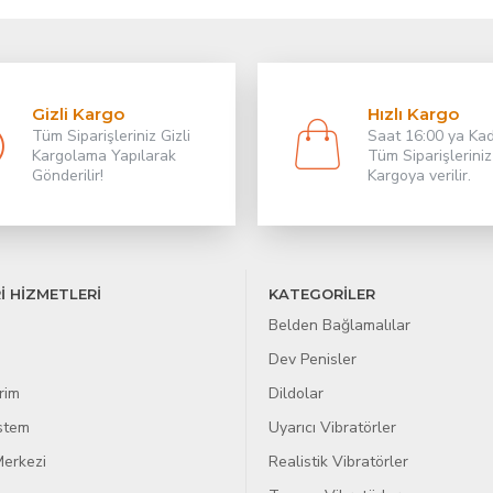
Gizli Kargo
Hızlı Kargo
Tüm Siparişleriniz Gizli
Saat 16:00 ya Ka
Kargolama Yapılarak
Tüm Siparişleriniz
Gönderilir!
Kargoya verilir.
İ HİZMETLERİ
KATEGORİLER
Belden Bağlamalılar
Dev Penisler
rim
Dildolar
istem
Uyarıcı Vibratörler
erkezi
Realistik Vibratörler