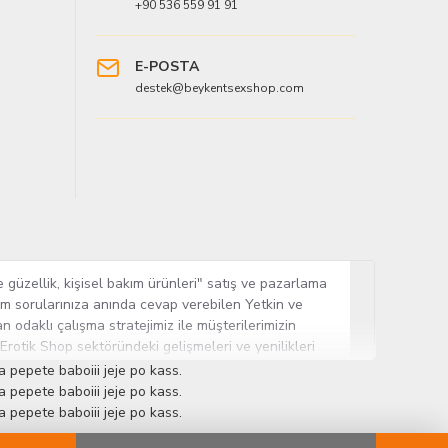
+90 536 559 91 91
E-POSTA
destek@beykentsexshop.com
 güzellik, kişisel bakım ürünleri" satış ve pazarlama
tüm sorularınıza anında cevap verebilen Yetkin ve
n odaklı çalışma stratejimiz ile müşterilerimizin
 Erotik Shop sektöründeki gelişmeleri ve yenilikleri
ün gurubuna sahip ender mağazalardan biri olması,
 pepete baboiii jeje po kass.
sine Cinsel Ürün hayatında lider ve kalıcı bir yer
 pepete baboiii jeje po kass.
 pepete baboiii jeje po kass.