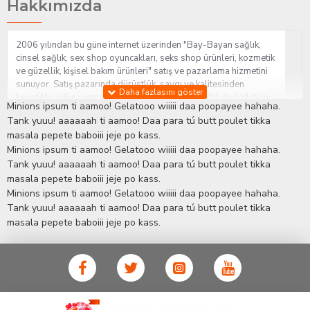
Hakkımızda
2006 yılından bu güne internet üzerinden "Bay-Bayan sağlık,
cinsel sağlık, sex shop oyuncakları, seks shop ürünleri, kozmetik
ve güzellik, kişisel bakım ürünleri" satış ve pazarlama hizmetini
sunuyor. Satış pazarında dürüstlük, saygı ve kalitesinden
kesinlikle ödün vermeden hizmet sağlık ve güzellik ile ilgili tüm
Minions ipsum ti aamoo! Gelatooo wiiiii daa poopayee hahaha.
sorularınıza anında cevap verebilen Yetkin ve uzman kadrosu ile
Tank yuuu! aaaaaah ti aamoo! Daa para tú butt poulet tikka
ihtiyaçlarınızı en uygun fiyat ve taksit seçenekleriyle karşılıyor.
masala pepete baboiii jeje po kass.
İstanbul beylikdüzü Erotik Shop sitemizde insan odaklı çalışma
Minions ipsum ti aamoo! Gelatooo wiiiii daa poopayee hahaha.
stratejimiz ile müşterilerimizin yaşamlarında mutlu, sağlıklı ve
bakımlı olmaları için onlara sağlık ve güzellik danışmanlığı
Tank yuuu! aaaaaah ti aamoo! Daa para tú butt poulet tikka
sağlıyoruz.
Sex Shop
Alışveriş sitemiz Erotik Shop sektöründeki
masala pepete baboiii jeje po kass.
gelişmeleri ve yenilikleri çok yakından takip etmesi, yaklaşık
Minions ipsum ti aamoo! Gelatooo wiiiii daa poopayee hahaha.
5000'e yakın geniş ürün yelpazesi ile Türkiye'de bu sektörde
Tank yuuu! aaaaaah ti aamoo! Daa para tú butt poulet tikka
kendi alanımızda en geniş ürün gurubuna sahip ender
masala pepete baboiii jeje po kass.
mağazalardan biri olması, müşteri memnuniyetini her zaman ön
planda tutan yaklaşımcı ve yenilikçi servislerin geliştirilmesi
konusundaki becerileri ile kendisine Cinsel Ürün hayatında lider
ve kalıcı bir yer edinmiştir.