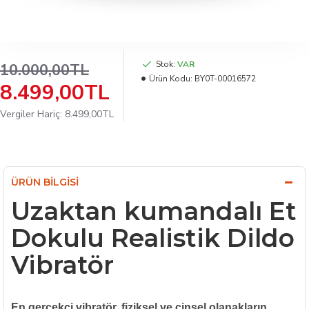
Stok:
VAR
10.000,00TL
Ürün Kodu:
BY0T-00016572
8.499,00TL
Vergiler Hariç: 8.499,00TL
ÜRÜN BILGISI
Uzaktan kumandalı Et
Dokulu Realistik Dildo
Vibratör
En gerçekçi vibratör, fiziksel ve cinsel olanakların