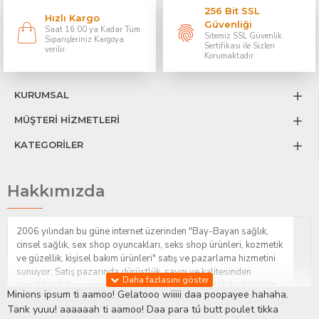
256 Bit SSL
Hızlı Kargo
Güvenliği
Saat 16:00 ya Kadar Tüm
Sitemiz SSL Güvenlik
Siparişleriniz Kargoya
Sertifikası ile Sizleri
verilir.
Korumaktadır
KURUMSAL
MÜŞTERİ HİZMETLERİ
KATEGORİLER
Hakkımızda
2006 yılından bu güne internet üzerinden "Bay-Bayan sağlık,
cinsel sağlık, sex shop oyuncakları, seks shop ürünleri, kozmetik
ve güzellik, kişisel bakım ürünleri" satış ve pazarlama hizmetini
sunuyor. Satış pazarında dürüstlük, saygı ve kalitesinden
kesinlikle ödün vermeden hizmet sağlık ve güzellik ile ilgili tüm
Minions ipsum ti aamoo! Gelatooo wiiiii daa poopayee hahaha.
sorularınıza anında cevap verebilen Yetkin ve uzman kadrosu ile
Tank yuuu! aaaaaah ti aamoo! Daa para tú butt poulet tikka
ihtiyaçlarınızı en uygun fiyat ve taksit seçenekleriyle karşılıyor.