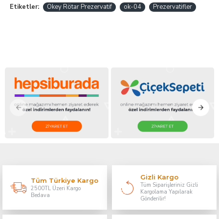
Etiketler:
Okey Rötar Prezervatif
ok-04
Prezervatifler
Gizli Kargo
Tüm Türkiye Kargo
Tüm Siparişleriniz Gizli
2500TL Üzeri Kargo
Kargolama Yapılarak
Bedava
Gönderilir!