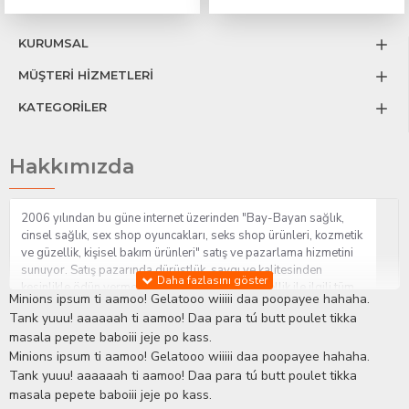
KURUMSAL
MÜŞTERİ HİZMETLERİ
KATEGORİLER
Hakkımızda
2006 yılından bu güne internet üzerinden "Bay-Bayan sağlık,
cinsel sağlık, sex shop oyuncakları, seks shop ürünleri, kozmetik
ve güzellik, kişisel bakım ürünleri" satış ve pazarlama hizmetini
sunuyor. Satış pazarında dürüstlük, saygı ve kalitesinden
kesinlikle ödün vermeden hizmet sağlık ve güzellik ile ilgili tüm
Minions ipsum ti aamoo! Gelatooo wiiiii daa poopayee hahaha.
sorularınıza anında cevap verebilen Yetkin ve uzman kadrosu ile
Tank yuuu! aaaaaah ti aamoo! Daa para tú butt poulet tikka
ihtiyaçlarınızı en uygun fiyat ve taksit seçenekleriyle karşılıyor.
masala pepete baboiii jeje po kass.
İstanbul beylikdüzü Erotik Shop sitemizde insan odaklı çalışma
Minions ipsum ti aamoo! Gelatooo wiiiii daa poopayee hahaha.
stratejimiz ile müşterilerimizin yaşamlarında mutlu, sağlıklı ve
bakımlı olmaları için onlara sağlık ve güzellik danışmanlığı
Tank yuuu! aaaaaah ti aamoo! Daa para tú butt poulet tikka
sağlıyoruz.
Sex Shop
Alışveriş sitemiz Erotik Shop sektöründeki
masala pepete baboiii jeje po kass.