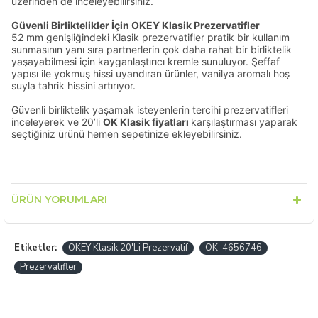
üzerinden de inceleyebilirsiniz.
Güvenli Birliktelikler İçin OKEY Klasik Prezervatifler
52 mm genişliğindeki Klasik prezervatifler pratik bir kullanım
sunmasının yanı sıra partnerlerin çok daha rahat bir birliktelik
yaşayabilmesi için kayganlaştırıcı kremle sunuluyor. Şeffaf
yapısı ile yokmuş hissi uyandıran ürünler, vanilya aromalı hoş
suyla tahrik hissini artırıyor.
Güvenli birliktelik yaşamak isteyenlerin tercihi prezervatifleri
inceleyerek ve 20’li
OK Klasik fiyatları
karşılaştırması yaparak
seçtiğiniz ürünü hemen sepetinize ekleyebilirsiniz.
ÜRÜN YORUMLARI
Etiketler:
OKEY Klasik 20'Li Prezervatif
OK-4656746
Prezervatifler