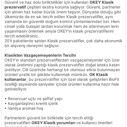
Güvenli ve haz dolu birliktelikler için kullanılan
OKEY Klasik
prezervatif
çeşitleri ekstra koruma sağlıyor. Güvenli, partnerler
için alınan haz kadar büyük önem taşıyor. Dünyada olduğu gibi
ülkemizde de en sık tercih edilen Klasik prezervatifler, aynı
zamanda en güvenilir doğum kontrol yöntemlerinden biri. Hem
cinsel yolla bulaşan lardan korunmak hem de istenmeyen lerin
yaşanmasını önlemek amyla OKEY’in klasik prezervatiflerini
tercih edebilirsiniz.
20’li paketlerde satılan Klasik prezervatifler, çok daha ekonomik
bir alışveriş deneyimi sağlıyor.
Klasikten Vazgeçemeyenlerin Tercihi
OKEY’in standart prezervatiflerden vazgeçemeyenler için özel
olarak üretimini yaptığı klasik prezervatifler doğal lateks katan
üretiliyor. Cilt üzerinde herhangi bir olumsuz etkisi bulunmayan
ürünleri pratik bir şekilde kullanmak mümkün.
OK Klasik
kullananlar
, bu prezervatifler için özel olarak geliştirilen BioFit
özelliği sayesinde saniyeler içinde ürünleri kullanıma hazır hale
getirebiliyor.
• Revervuar uçlu ve şeffaf yapı
• Kayganlaştırıcı kremli içerik
• Vanilya aromalı hoş
Partnerlerin güvenli bir birliktelik için tercih ettiği
prezervatifleri
OKEY Klasik yorumları
ve kullanıcı önerileri