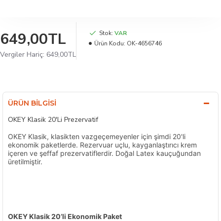
649,00TL
Stok:
VAR
Ürün Kodu:
OK-4656746
Vergiler Hariç: 649,00TL
ÜRÜN BILGISI
OKEY Klasik 20'Li Prezervatif
OKEY Klasik, klasikten vazgeçemeyenler için şimdi 20'li
ekonomik paketlerde. Rezervuar uçlu, kayganlaştırıcı krem
içeren ve şeffaf prezervatiflerdir. Doğal Latex kauçuğundan
üretilmiştir.
OKEY Klasik 20’li Ekonomik Paket