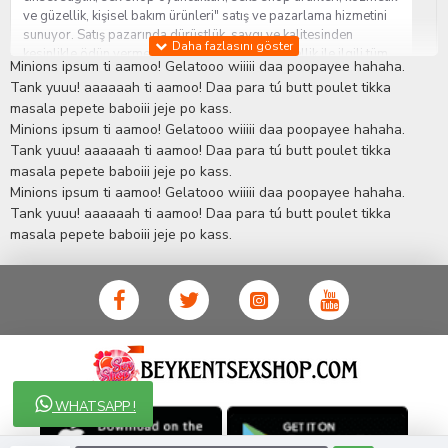
ve güzellik, kişisel bakım ürünleri" satış ve pazarlama hizmetini
sunuyor. Satış pazarında dürüstlük, saygı ve kalitesinden
kesinlikle ödün vermeden hizmet sağlık ve güzellik ile ilgili tüm
Minions ipsum ti aamoo! Gelatooo wiiiii daa poopayee hahaha.
sorularınıza anında cevap verebilen Yetkin ve uzman kadrosu ile
Tank yuuu! aaaaaah ti aamoo! Daa para tú butt poulet tikka
ihtiyaçlarınızı en uygun fiyat ve taksit seçenekleriyle karşılıyor.
masala pepete baboiii jeje po kass.
İstanbul beylikdüzü Erotik Shop sitemizde insan odaklı çalışma
Minions ipsum ti aamoo! Gelatooo wiiiii daa poopayee hahaha.
stratejimiz ile müşterilerimizin yaşamlarında mutlu, sağlıklı ve
bakımlı olmaları için onlara sağlık ve güzellik danışmanlığı
Tank yuuu! aaaaaah ti aamoo! Daa para tú butt poulet tikka
sağlıyoruz.
Sex Shop
Alışveriş sitemiz Erotik Shop sektöründeki
masala pepete baboiii jeje po kass.
gelişmeleri ve yenilikleri çok yakından takip etmesi, yaklaşık
Minions ipsum ti aamoo! Gelatooo wiiiii daa poopayee hahaha.
5000'e yakın geniş ürün yelpazesi ile Türkiye'de bu sektörde
Tank yuuu! aaaaaah ti aamoo! Daa para tú butt poulet tikka
kendi alanımızda en geniş ürün gurubuna sahip ender
masala pepete baboiii jeje po kass.
mağazalardan biri olması, müşteri memnuniyetini her zaman ön
planda tutan yaklaşımcı ve yenilikçi servislerin geliştirilmesi
konusundaki becerileri ile kendisine Cinsel Ürün hayatında lider
ve kalıcı bir yer edinmiştir.
WHATSAPP !