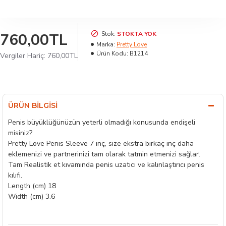
760,00TL
Stok:
STOKTA YOK
Marka:
Pretty Love
Ürün Kodu:
B1214
Vergiler Hariç: 760,00TL
ÜRÜN BILGISI
Penis büyüklüğünüzün yeterli olmadığı konusunda endişeli
misiniz?
Pretty Love Penis Sleeve 7 inç, size ekstra birkaç inç daha
eklemenizi ve partnerinizi tam olarak tatmin etmenizi sağlar.
Tam Realistik et kıvamında penis uzatıcı ve kalınlaştırıcı penis
kılıfı.
Length (cm) 18
Width (cm) 3.6