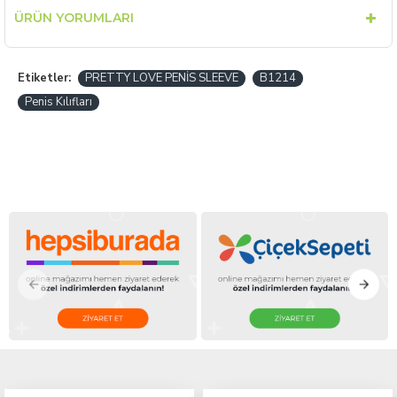
ÜRÜN YORUMLARI
Etiketler:
PRETTY LOVE PENİS SLEEVE
B1214
Penis Kılıfları