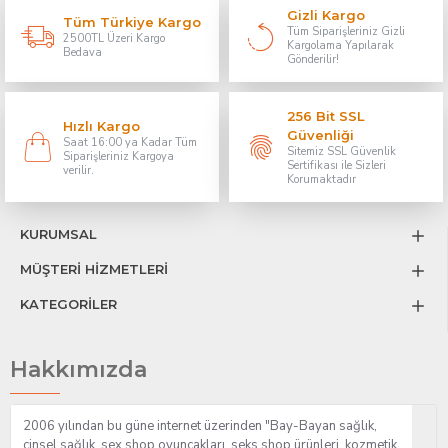
Gizli Kargo
Tüm Türkiye Kargo
Tüm Siparişleriniz Gizli
2500TL Üzeri Kargo
Kargolama Yapılarak
Bedava
Gönderilir!
256 Bit SSL
Hızlı Kargo
Güvenliği
Saat 16:00 ya Kadar Tüm
Sitemiz SSL Güvenlik
Siparişleriniz Kargoya
Sertifikası ile Sizleri
verilir.
Korumaktadır
KURUMSAL
MÜŞTERİ HİZMETLERİ
KATEGORİLER
Hakkımızda
2006 yılından bu güne internet üzerinden "Bay-Bayan sağlık,
cinsel sağlık, sex shop oyuncakları, seks shop ürünleri, kozmetik