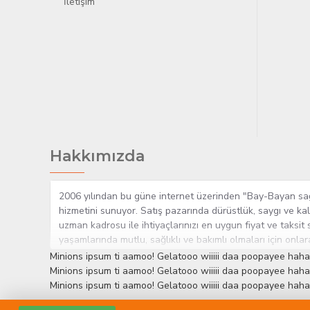
İletişim
Hakkımızda
2006 yılından bu güne internet üzerinden "Bay-Bayan sağlı
hizmetini sunuyor. Satış pazarında dürüstlük, saygı ve kal
uzman kadrosu ile ihtiyaçlarınızı en uygun fiyat ve taksit 
yaşamlarında mutlu, sağlıklı ve bakımlı olmaları için onla
çok yakından takip etmesi, yaklaşık 5000'e yakın geniş ü
Minions ipsum ti aamoo! Gelatooo wiiiii daa poopayee haha
müşteri memnuniyetini her zaman ön planda tutan yaklaşımcı
Minions ipsum ti aamoo! Gelatooo wiiiii daa poopayee haha
edinmiştir.
Minions ipsum ti aamoo! Gelatooo wiiiii daa poopayee haha