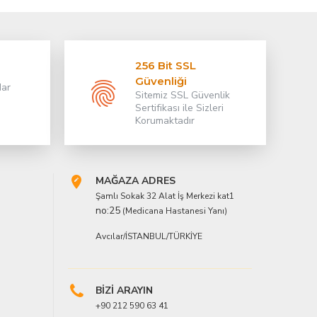
256 Bit SSL
Güvenliği
dar
Sitemiz SSL Güvenlik
Sertifikası ile Sizleri
Korumaktadır
MAĞAZA ADRES
Şamlı Sokak 32 Alat İş Merkezi kat1
no:25
(Medicana Hastanesi Yanı)
Avcılar/İSTANBUL/TÜRKİYE
BİZİ ARAYIN
+90 212 590 63 41