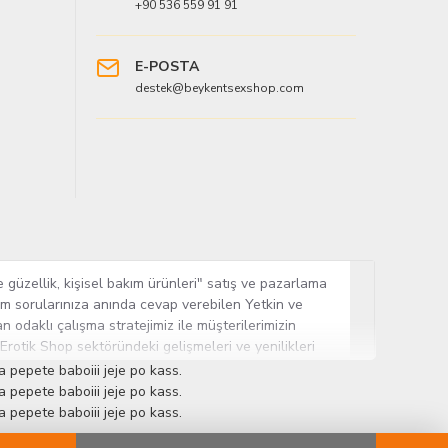
+90 536 559 91 91
E-POSTA
destek@beykentsexshop.com
 güzellik, kişisel bakım ürünleri" satış ve pazarlama
tüm sorularınıza anında cevap verebilen Yetkin ve
n odaklı çalışma stratejimiz ile müşterilerimizin
 Erotik Shop sektöründeki gelişmeleri ve yenilikleri
ün gurubuna sahip ender mağazalardan biri olması,
 pepete baboiii jeje po kass.
sine Cinsel Ürün hayatında lider ve kalıcı bir yer
 pepete baboiii jeje po kass.
 pepete baboiii jeje po kass.