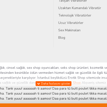
Tavşan Vibratörler
Uzaktan Kumandalı Vibratör
Teknolojik Vibratörler
Ucuz Vibratörler
Sex Makinaları
Blog
k, cinsel sağlık, sex shop oyuncakları, seks shop ürünleri, kozmetik ve
itesinden kesinlikle ödün vermeden hizmet sağlık ve güzellik ile ilgili 
seçenekleriyle karşılıyor. İstanbul beylikdüzü Erotik Shop sitemizde insa
ra sağlık ve güzellik danışmanlığı sağlıyoruz.
Sex Shop
Alışveriş sitemiz
rün yelpazesi ile Türkiye'de bu sektörde kendi alanımızda en geniş ür
ha. Tank yuuu! aaaaaah ti aamoo! Daa para tú butt poulet tikka masala
 ve yenilikçi servislerin geliştirilmesi konusundaki becerileri ile kendi
ha. Tank yuuu! aaaaaah ti aamoo! Daa para tú butt poulet tikka masala
ha. Tank yuuu! aaaaaah ti aamoo! Daa para tú butt poulet tikka masala