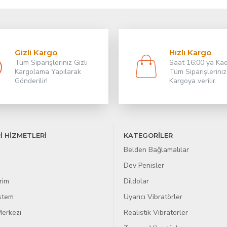
Gizli Kargo
Hızlı Kargo
Tüm Siparişleriniz Gizli
Saat 16:00 ya Ka
Kargolama Yapılarak
Tüm Siparişleriniz
Gönderilir!
Kargoya verilir.
İ HİZMETLERİ
KATEGORİLER
Belden Bağlamalılar
Dev Penisler
rim
Dildolar
istem
Uyarıcı Vibratörler
erkezi
Realistik Vibratörler