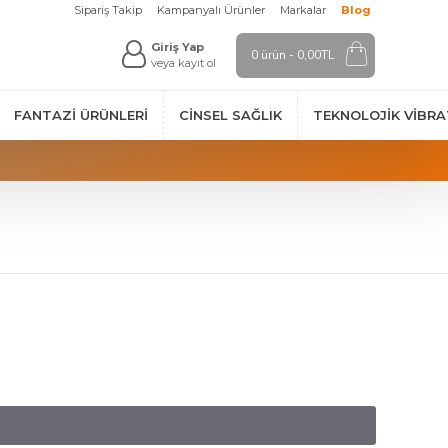
Sipariş Takip
Kampanyalı Ürünler
Markalar
Blog
Giriş Yap
0 ürün - 0,00TL
veya kayıt ol
FANTAZI ÜRÜNLERI
CINSEL SAĞLIK
TEKNOLOJIK VİBR