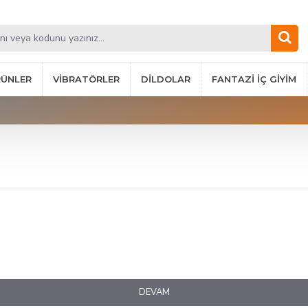
RÜNLER
VIBRATÖRLER
DILDOLAR
FANTAZI İÇ GIYIM
DEVAM