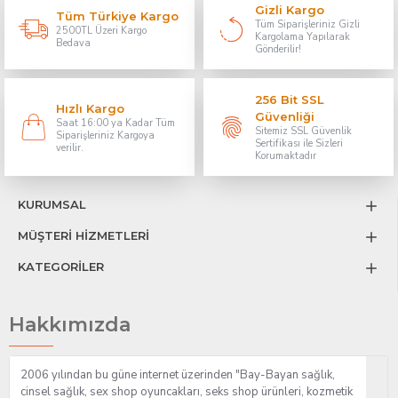
Gizli Kargo
Tüm Türkiye Kargo
Tüm Siparişleriniz Gizli
2500TL Üzeri Kargo
Kargolama Yapılarak
Bedava
Gönderilir!
256 Bit SSL
Hızlı Kargo
Güvenliği
Saat 16:00 ya Kadar Tüm
Sitemiz SSL Güvenlik
Siparişleriniz Kargoya
Sertifikası ile Sizleri
verilir.
Korumaktadır
KURUMSAL
MÜŞTERİ HİZMETLERİ
KATEGORİLER
Hakkımızda
2006 yılından bu güne internet üzerinden "Bay-Bayan sağlık,
cinsel sağlık, sex shop oyuncakları, seks shop ürünleri, kozmetik