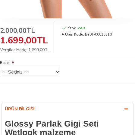
Stok:
VAR
2.000,00TL
Ürün Kodu:
BY0T-00015310
1.699,00TL
Vergiler Hariç: 1.699,00TL
Beden
ÜRÜN BILGISI
Glossy Parlak Gigi Seti
Wetlook malzeme