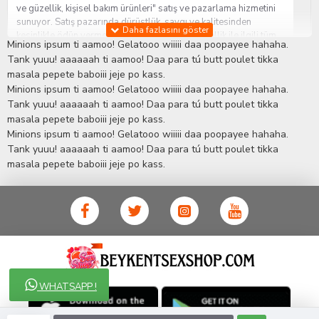
ve güzellik, kişisel bakım ürünleri" satış ve pazarlama hizmetini
sunuyor. Satış pazarında dürüstlük, saygı ve kalitesinden
kesinlikle ödün vermeden hizmet sağlık ve güzellik ile ilgili tüm
Minions ipsum ti aamoo! Gelatooo wiiiii daa poopayee hahaha.
sorularınıza anında cevap verebilen Yetkin ve uzman kadrosu ile
Tank yuuu! aaaaaah ti aamoo! Daa para tú butt poulet tikka
ihtiyaçlarınızı en uygun fiyat ve taksit seçenekleriyle karşılıyor.
masala pepete baboiii jeje po kass.
İstanbul beylikdüzü Erotik Shop sitemizde insan odaklı çalışma
Minions ipsum ti aamoo! Gelatooo wiiiii daa poopayee hahaha.
stratejimiz ile müşterilerimizin yaşamlarında mutlu, sağlıklı ve
bakımlı olmaları için onlara sağlık ve güzellik danışmanlığı
Tank yuuu! aaaaaah ti aamoo! Daa para tú butt poulet tikka
sağlıyoruz.
Sex Shop
Alışveriş sitemiz Erotik Shop sektöründeki
masala pepete baboiii jeje po kass.
gelişmeleri ve yenilikleri çok yakından takip etmesi, yaklaşık
Minions ipsum ti aamoo! Gelatooo wiiiii daa poopayee hahaha.
5000'e yakın geniş ürün yelpazesi ile Türkiye'de bu sektörde
Tank yuuu! aaaaaah ti aamoo! Daa para tú butt poulet tikka
kendi alanımızda en geniş ürün gurubuna sahip ender
masala pepete baboiii jeje po kass.
mağazalardan biri olması, müşteri memnuniyetini her zaman ön
planda tutan yaklaşımcı ve yenilikçi servislerin geliştirilmesi
konusundaki becerileri ile kendisine Cinsel Ürün hayatında lider
ve kalıcı bir yer edinmiştir.
WHATSAPP !