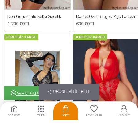
Deri Görünümlü Seksi Gecelik
Dantel Özel Bölg
1.200,00TL
600,00TL
ÜCRETSİZ KARGO
ÜCRETSİZ KARGO
ÜRÜNLERI FILTRELE
WHATSAPP !
Anasayfa
Sepet
Favorilerim
Hesabım