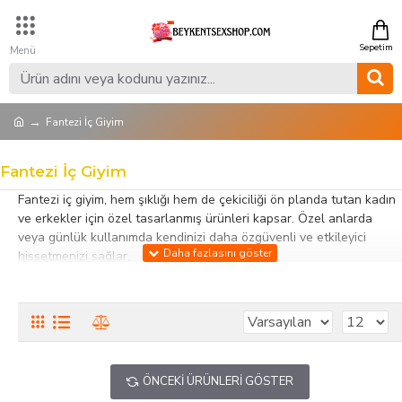
Fantezi İç Giyim
Fantezi İç Giyim
Fantezi iç giyim, hem şıklığı hem de çekiciliği ön planda tutan kadın
ve erkekler için özel tasarlanmış ürünleri kapsar. Özel anlarda
veya günlük kullanımda kendinizi daha özgüvenli ve etkileyici
hissetmenizi sağlar.
Bu kategorideki fantezi iç giyim ürünleri; dantel, saten, transparan
ve esnek materyallerden üretilmiş olup farklı beden ve stillerde
sunulur. Babydoll, body, korseler, erotik setler ve diğer özel
tasarımlar ile kullanıcıların tarz ve ihtiyacına hitap eder. Rahat ve
şık tasarımları, hem görsel hem de fiziksel konfor sağlar.
ÖNCEKI ÜRÜNLERI GÖSTER
Fantezi iç giyim, romantik ve özel anları renklendirmenin yanı sıra