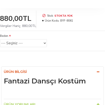
880,00TL
Stok:
STOKTA YOK
Ürün Kodu:
BYF-8061
Vergiler Hariç: 880,00TL
Beden
ÜRÜN BILGISI
Fantazi Dansçı Kostüm
ÜRÜN YORUMLARI