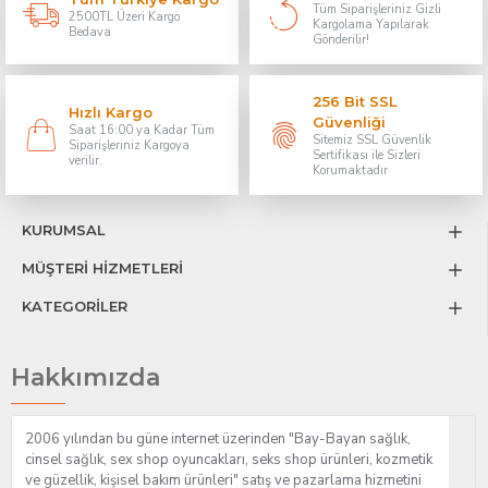
Tüm Siparişleriniz Gizli
2500TL Üzeri Kargo
Kargolama Yapılarak
Bedava
Gönderilir!
256 Bit SSL
Hızlı Kargo
Güvenliği
Saat 16:00 ya Kadar Tüm
Sitemiz SSL Güvenlik
Siparişleriniz Kargoya
Sertifikası ile Sizleri
verilir.
Korumaktadır
KURUMSAL
MÜŞTERİ HİZMETLERİ
KATEGORİLER
Hakkımızda
2006 yılından bu güne internet üzerinden "Bay-Bayan sağlık,
cinsel sağlık, sex shop oyuncakları, seks shop ürünleri, kozmetik
ve güzellik, kişisel bakım ürünleri" satış ve pazarlama hizmetini