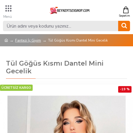
Fantezi İç Giyim
Tül Göğüs Kısmı Dantel Mini Gecelik
Tül Göğüs Kısmı Dantel Mini
Gecelik
ÜCRETSİZ KARGO
-19 %