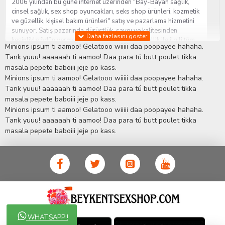
2006 yılından bu güne internet üzerinden "Bay-Bayan sağlık,
cinsel sağlık, sex shop oyuncakları, seks shop ürünleri, kozmetik
ve güzellik, kişisel bakım ürünleri" satış ve pazarlama hizmetini
sunuyor. Satış pazarında dürüstlük, saygı ve kalitesinden
kesinlikle ödün vermeden hizmet sağlık ve güzellik ile ilgili tüm
Minions ipsum ti aamoo! Gelatooo wiiiii daa poopayee hahaha.
sorularınıza anında cevap verebilen Yetkin ve uzman kadrosu ile
Tank yuuu! aaaaaah ti aamoo! Daa para tú butt poulet tikka
ihtiyaçlarınızı en uygun fiyat ve taksit seçenekleriyle karşılıyor.
masala pepete baboiii jeje po kass.
İstanbul beylikdüzü Erotik Shop sitemizde insan odaklı çalışma
Minions ipsum ti aamoo! Gelatooo wiiiii daa poopayee hahaha.
stratejimiz ile müşterilerimizin yaşamlarında mutlu, sağlıklı ve
bakımlı olmaları için onlara sağlık ve güzellik danışmanlığı
Tank yuuu! aaaaaah ti aamoo! Daa para tú butt poulet tikka
sağlıyoruz.
Sex Shop
Alışveriş sitemiz Erotik Shop sektöründeki
masala pepete baboiii jeje po kass.
gelişmeleri ve yenilikleri çok yakından takip etmesi, yaklaşık
Minions ipsum ti aamoo! Gelatooo wiiiii daa poopayee hahaha.
5000'e yakın geniş ürün yelpazesi ile Türkiye'de bu sektörde
Tank yuuu! aaaaaah ti aamoo! Daa para tú butt poulet tikka
kendi alanımızda en geniş ürün gurubuna sahip ender
masala pepete baboiii jeje po kass.
mağazalardan biri olması, müşteri memnuniyetini her zaman ön
planda tutan yaklaşımcı ve yenilikçi servislerin geliştirilmesi
konusundaki becerileri ile kendisine Cinsel Ürün hayatında lider
ve kalıcı bir yer edinmiştir.
WHATSAPP !