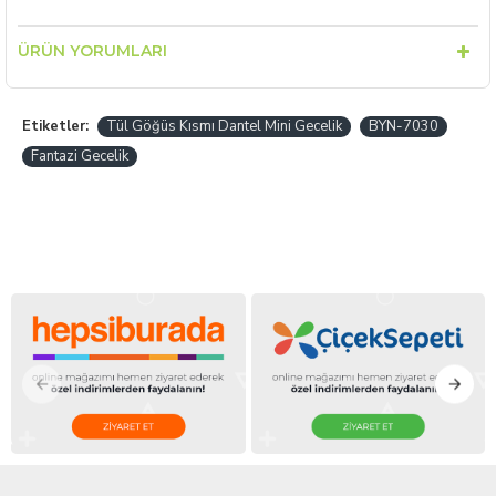
ÜRÜN YORUMLARI
Etiketler:
Tül Göğüs Kısmı Dantel Mini Gecelik
BYN-7030
Fantazi Gecelik