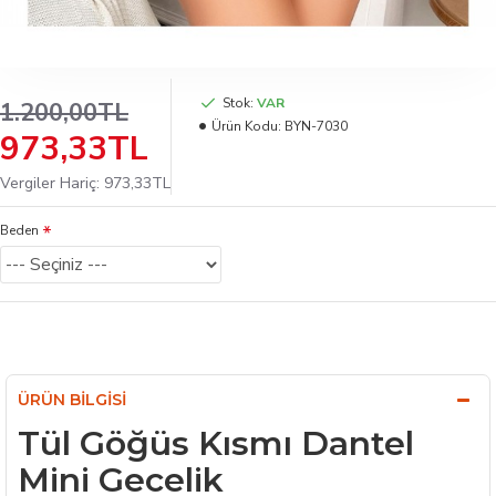
Stok:
VAR
1.200,00TL
Ürün Kodu:
BYN-7030
973,33TL
Vergiler Hariç: 973,33TL
Beden
ÜRÜN BILGISI
Tül Göğüs Kısmı Dantel
Mini Gecelik