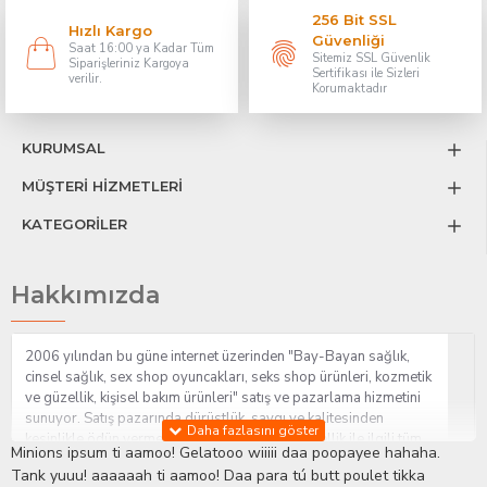
256 Bit SSL
Hızlı Kargo
Güvenliği
Saat 16:00 ya Kadar Tüm
Sitemiz SSL Güvenlik
Siparişleriniz Kargoya
Sertifikası ile Sizleri
verilir.
Korumaktadır
KURUMSAL
MÜŞTERİ HİZMETLERİ
KATEGORİLER
Hakkımızda
2006 yılından bu güne internet üzerinden "Bay-Bayan sağlık,
cinsel sağlık, sex shop oyuncakları, seks shop ürünleri, kozmetik
ve güzellik, kişisel bakım ürünleri" satış ve pazarlama hizmetini
sunuyor. Satış pazarında dürüstlük, saygı ve kalitesinden
kesinlikle ödün vermeden hizmet sağlık ve güzellik ile ilgili tüm
Minions ipsum ti aamoo! Gelatooo wiiiii daa poopayee hahaha.
sorularınıza anında cevap verebilen Yetkin ve uzman kadrosu ile
Tank yuuu! aaaaaah ti aamoo! Daa para tú butt poulet tikka
ihtiyaçlarınızı en uygun fiyat ve taksit seçenekleriyle karşılıyor.