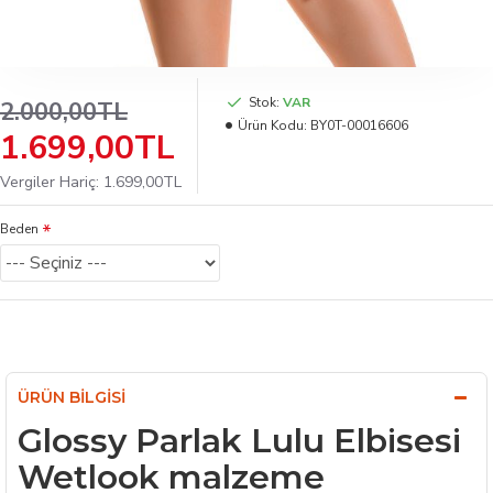
Stok:
VAR
2.000,00TL
Ürün Kodu:
BY0T-00016606
1.699,00TL
Vergiler Hariç: 1.699,00TL
Beden
ÜRÜN BILGISI
Glossy Parlak Lulu Elbisesi
Wetlook malzeme