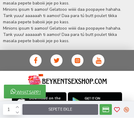
masala pepete baboiii jeje po kass.
İstanbul beylikdüzü Erotik Shop sitemizde insan odaklı çalışma
Minions ipsum ti aamoo! Gelatooo wiiiii daa poopayee hahaha.
stratejimiz ile müşterilerimizin yaşamlarında mutlu, sağlıklı ve
bakımlı olmaları için onlara sağlık ve güzellik danışmanlığı
Tank yuuu! aaaaaah ti aamoo! Daa para tú butt poulet tikka
sağlıyoruz.
Sex Shop
Alışveriş sitemiz Erotik Shop sektöründeki
masala pepete baboiii jeje po kass.
gelişmeleri ve yenilikleri çok yakından takip etmesi, yaklaşık
Minions ipsum ti aamoo! Gelatooo wiiiii daa poopayee hahaha.
5000'e yakın geniş ürün yelpazesi ile Türkiye'de bu sektörde
Tank yuuu! aaaaaah ti aamoo! Daa para tú butt poulet tikka
kendi alanımızda en geniş ürün gurubuna sahip ender
masala pepete baboiii jeje po kass.
mağazalardan biri olması, müşteri memnuniyetini her zaman ön
planda tutan yaklaşımcı ve yenilikçi servislerin geliştirilmesi
konusundaki becerileri ile kendisine Cinsel Ürün hayatında lider
ve kalıcı bir yer edinmiştir.
WHATSAPP !
SEPETE EKLE