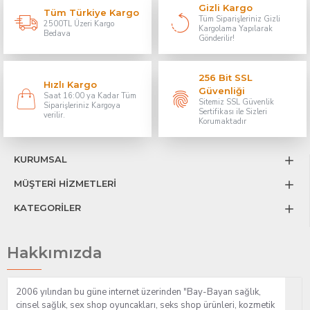
Gizli Kargo
Tüm Türkiye Kargo
Tüm Siparişleriniz Gizli
2500TL Üzeri Kargo
Kargolama Yapılarak
Bedava
Gönderilir!
256 Bit SSL
Hızlı Kargo
Güvenliği
Saat 16:00 ya Kadar Tüm
Sitemiz SSL Güvenlik
Siparişleriniz Kargoya
Sertifikası ile Sizleri
verilir.
Korumaktadır
KURUMSAL
MÜŞTERİ HİZMETLERİ
KATEGORİLER
Hakkımızda
2006 yılından bu güne internet üzerinden "Bay-Bayan sağlık,
cinsel sağlık, sex shop oyuncakları, seks shop ürünleri, kozmetik