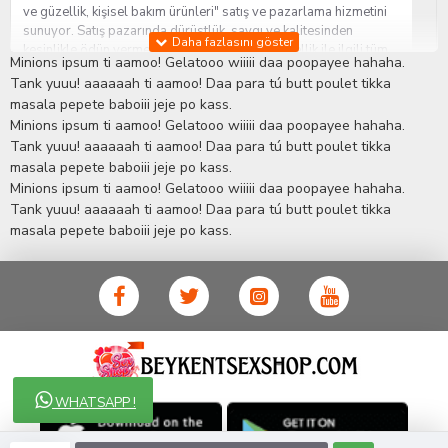
ve güzellik, kişisel bakım ürünleri" satış ve pazarlama hizmetini
sunuyor. Satış pazarında dürüstlük, saygı ve kalitesinden
kesinlikle ödün vermeden hizmet sağlık ve güzellik ile ilgili tüm
Minions ipsum ti aamoo! Gelatooo wiiiii daa poopayee hahaha.
sorularınıza anında cevap verebilen Yetkin ve uzman kadrosu ile
Tank yuuu! aaaaaah ti aamoo! Daa para tú butt poulet tikka
ihtiyaçlarınızı en uygun fiyat ve taksit seçenekleriyle karşılıyor.
masala pepete baboiii jeje po kass.
İstanbul beylikdüzü Erotik Shop sitemizde insan odaklı çalışma
Minions ipsum ti aamoo! Gelatooo wiiiii daa poopayee hahaha.
stratejimiz ile müşterilerimizin yaşamlarında mutlu, sağlıklı ve
bakımlı olmaları için onlara sağlık ve güzellik danışmanlığı
Tank yuuu! aaaaaah ti aamoo! Daa para tú butt poulet tikka
sağlıyoruz.
Sex Shop
Alışveriş sitemiz Erotik Shop sektöründeki
masala pepete baboiii jeje po kass.
gelişmeleri ve yenilikleri çok yakından takip etmesi, yaklaşık
Minions ipsum ti aamoo! Gelatooo wiiiii daa poopayee hahaha.
5000'e yakın geniş ürün yelpazesi ile Türkiye'de bu sektörde
Tank yuuu! aaaaaah ti aamoo! Daa para tú butt poulet tikka
kendi alanımızda en geniş ürün gurubuna sahip ender
masala pepete baboiii jeje po kass.
mağazalardan biri olması, müşteri memnuniyetini her zaman ön
planda tutan yaklaşımcı ve yenilikçi servislerin geliştirilmesi
konusundaki becerileri ile kendisine Cinsel Ürün hayatında lider
ve kalıcı bir yer edinmiştir.
WHATSAPP !