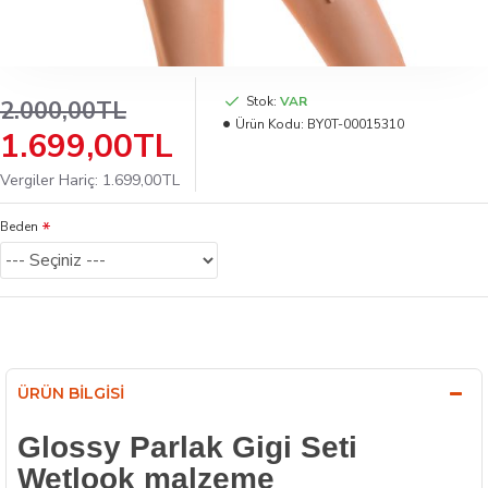
Stok:
VAR
2.000,00TL
Ürün Kodu:
BY0T-00015310
1.699,00TL
Vergiler Hariç: 1.699,00TL
Beden
ÜRÜN BILGISI
Glossy Parlak Gigi Seti
Wetlook malzeme