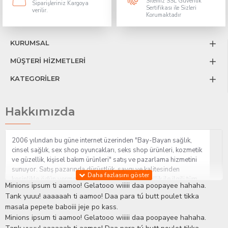
Sitemiz SSL Güvenlik
Siparişleriniz Kargoya
Sertifikası ile Sizleri
verilir.
Korumaktadır
KURUMSAL
MÜŞTERİ HİZMETLERİ
KATEGORİLER
Hakkımızda
2006 yılından bu güne internet üzerinden "Bay-Bayan sağlık,
cinsel sağlık, sex shop oyuncakları, seks shop ürünleri, kozmetik
ve güzellik, kişisel bakım ürünleri" satış ve pazarlama hizmetini
sunuyor. Satış pazarında dürüstlük, saygı ve kalitesinden
kesinlikle ödün vermeden hizmet sağlık ve güzellik ile ilgili tüm
Minions ipsum ti aamoo! Gelatooo wiiiii daa poopayee hahaha.
sorularınıza anında cevap verebilen Yetkin ve uzman kadrosu ile
Tank yuuu! aaaaaah ti aamoo! Daa para tú butt poulet tikka
ihtiyaçlarınızı en uygun fiyat ve taksit seçenekleriyle karşılıyor.
masala pepete baboiii jeje po kass.
İstanbul beylikdüzü Erotik Shop sitemizde insan odaklı çalışma
Minions ipsum ti aamoo! Gelatooo wiiiii daa poopayee hahaha.
stratejimiz ile müşterilerimizin yaşamlarında mutlu, sağlıklı ve
bakımlı olmaları için onlara sağlık ve güzellik danışmanlığı