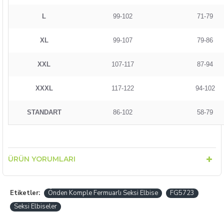
L
99-102
71-79
XL
99-107
79-86
XXL
107-117
87-94
XXXL
117-122
94-102
STANDART
86-102
58-79
ÜRÜN YORUMLARI
Etiketler:
Önden Komple Fermuarlı Seksi Elbise
FG5723
Seksi Elbiseler