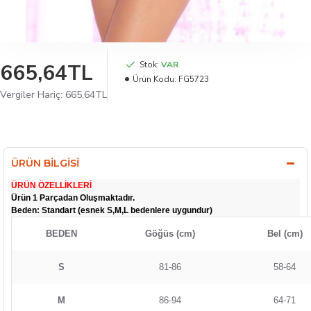
665,64TL
Stok:
VAR
Ürün Kodu:
FG5723
Vergiler Hariç: 665,64TL
ÜRÜN BILGISI
ÜRÜN ÖZELLİKLERİ
Ürün 1 Parçadan Oluşmaktadır.
Beden: Standart (esnek S,M,L bedenlere uygundur)
BEDEN
Göğüs (cm)
Bel (cm)
S
81-86
58-64
M
86-94
64-71