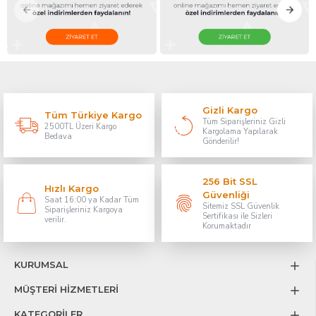
Gizli Kargo
Tüm Türkiye Kargo
Tüm Siparişleriniz Gizli
2500TL Üzeri Kargo
Kargolama Yapılarak
Bedava
Gönderilir!
256 Bit SSL
Hızlı Kargo
Güvenliği
Saat 16:00 ya Kadar Tüm
Sitemiz SSL Güvenlik
Siparişleriniz Kargoya
Sertifikası ile Sizleri
verilir.
Korumaktadır
KURUMSAL
MÜŞTERİ HİZMETLERİ
KATEGORİLER