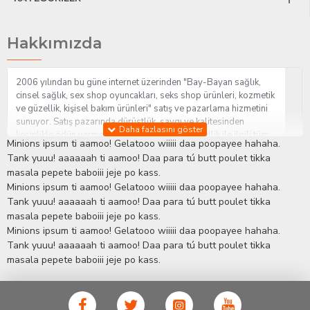
Hakkımızda
2006 yılından bu güne internet üzerinden "Bay-Bayan sağlık,
cinsel sağlık, sex shop oyuncakları, seks shop ürünleri, kozmetik
ve güzellik, kişisel bakım ürünleri" satış ve pazarlama hizmetini
sunuyor. Satış pazarında dürüstlük, saygı ve kalitesinden
kesinlikle ödün vermeden hizmet sağlık ve güzellik ile ilgili tüm
Minions ipsum ti aamoo! Gelatooo wiiiii daa poopayee hahaha.
sorularınıza anında cevap verebilen Yetkin ve uzman kadrosu ile
Tank yuuu! aaaaaah ti aamoo! Daa para tú butt poulet tikka
ihtiyaçlarınızı en uygun fiyat ve taksit seçenekleriyle karşılıyor.
masala pepete baboiii jeje po kass.
İstanbul beylikdüzü Erotik Shop sitemizde insan odaklı çalışma
Minions ipsum ti aamoo! Gelatooo wiiiii daa poopayee hahaha.
stratejimiz ile müşterilerimizin yaşamlarında mutlu, sağlıklı ve
bakımlı olmaları için onlara sağlık ve güzellik danışmanlığı
Tank yuuu! aaaaaah ti aamoo! Daa para tú butt poulet tikka
sağlıyoruz.
Sex Shop
Alışveriş sitemiz Erotik Shop sektöründeki
masala pepete baboiii jeje po kass.
gelişmeleri ve yenilikleri çok yakından takip etmesi, yaklaşık
Minions ipsum ti aamoo! Gelatooo wiiiii daa poopayee hahaha.
5000'e yakın geniş ürün yelpazesi ile Türkiye'de bu sektörde
Tank yuuu! aaaaaah ti aamoo! Daa para tú butt poulet tikka
kendi alanımızda en geniş ürün gurubuna sahip ender
masala pepete baboiii jeje po kass.
mağazalardan biri olması, müşteri memnuniyetini her zaman ön
planda tutan yaklaşımcı ve yenilikçi servislerin geliştirilmesi
konusundaki becerileri ile kendisine Cinsel Ürün hayatında lider
ve kalıcı bir yer edinmiştir.