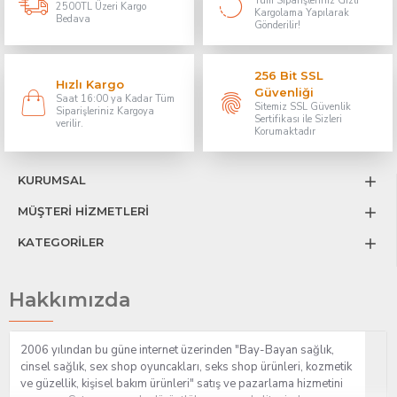
Tüm Siparişleriniz Gizli
2500TL Üzeri Kargo
Kargolama Yapılarak
Bedava
Gönderilir!
256 Bit SSL
Hızlı Kargo
Güvenliği
Saat 16:00 ya Kadar Tüm
Sitemiz SSL Güvenlik
Siparişleriniz Kargoya
Sertifikası ile Sizleri
verilir.
Korumaktadır
KURUMSAL
MÜŞTERİ HİZMETLERİ
KATEGORİLER
Hakkımızda
2006 yılından bu güne internet üzerinden "Bay-Bayan sağlık,
cinsel sağlık, sex shop oyuncakları, seks shop ürünleri, kozmetik
ve güzellik, kişisel bakım ürünleri" satış ve pazarlama hizmetini