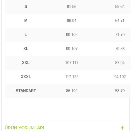
S
81-86
58-64
M
86-94
64-71
L
99-102
71-79
XL
99-107
79-86
XXL
107-117
87-94
XXXL
117-122
94-102
STANDART
86-102
58-79
ÜRÜN YORUMLARI