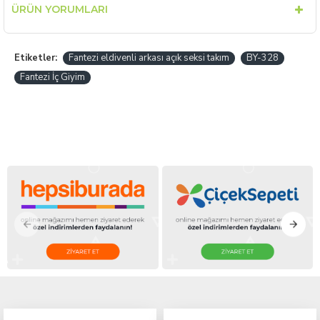
ÜRÜN YORUMLARI
Etiketler:
Fantezi eldivenli arkası açık seksi takım
BY-328
Fantezi İç Giyim