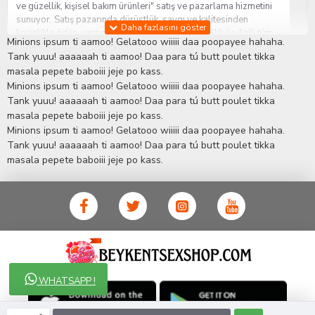
ve güzellik, kişisel bakım ürünleri" satış ve pazarlama hizmetini
sunuyor. Satış pazarında dürüstlük, saygı ve kalitesinden
kesinlikle ödün vermeden hizmet sağlık ve güzellik ile ilgili tüm
Minions ipsum ti aamoo! Gelatooo wiiiii daa poopayee hahaha.
sorularınıza anında cevap verebilen Yetkin ve uzman kadrosu ile
Tank yuuu! aaaaaah ti aamoo! Daa para tú butt poulet tikka
ihtiyaçlarınızı en uygun fiyat ve taksit seçenekleriyle karşılıyor.
masala pepete baboiii jeje po kass.
İstanbul beylikdüzü Erotik Shop sitemizde insan odaklı çalışma
Minions ipsum ti aamoo! Gelatooo wiiiii daa poopayee hahaha.
stratejimiz ile müşterilerimizin yaşamlarında mutlu, sağlıklı ve
bakımlı olmaları için onlara sağlık ve güzellik danışmanlığı
Tank yuuu! aaaaaah ti aamoo! Daa para tú butt poulet tikka
sağlıyoruz.
Sex Shop
Alışveriş sitemiz Erotik Shop sektöründeki
masala pepete baboiii jeje po kass.
gelişmeleri ve yenilikleri çok yakından takip etmesi, yaklaşık
Minions ipsum ti aamoo! Gelatooo wiiiii daa poopayee hahaha.
5000'e yakın geniş ürün yelpazesi ile Türkiye'de bu sektörde
Tank yuuu! aaaaaah ti aamoo! Daa para tú butt poulet tikka
kendi alanımızda en geniş ürün gurubuna sahip ender
masala pepete baboiii jeje po kass.
mağazalardan biri olması, müşteri memnuniyetini her zaman ön
planda tutan yaklaşımcı ve yenilikçi servislerin geliştirilmesi
konusundaki becerileri ile kendisine Cinsel Ürün hayatında lider
ve kalıcı bir yer edinmiştir.
WHATSAPP !