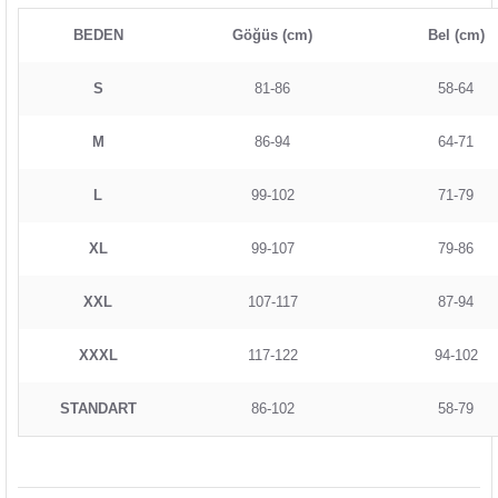
BEDEN
Göğüs (cm)
Bel (cm)
S
81-86
58-64
M
86-94
64-71
L
99-102
71-79
XL
99-107
79-86
XXL
107-117
87-94
XXXL
117-122
94-102
STANDART
86-102
58-79