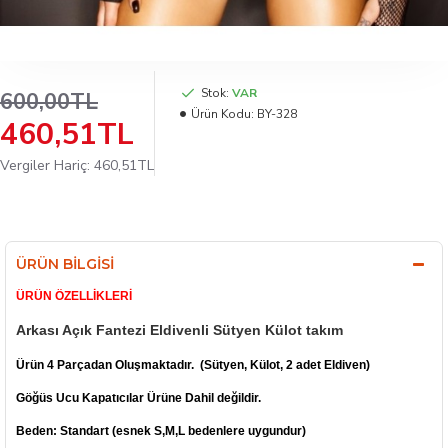
Stok:
VAR
600,00TL
Ürün Kodu:
BY-328
460,51TL
Vergiler Hariç: 460,51TL
ÜRÜN BILGISI
ÜRÜN ÖZELLİKLERİ
Arkası Açık Fantezi Eldivenli Sütyen Külot takım
Ürün 4 Parçadan Oluşmaktadır. (Sütyen, Külot, 2 adet Eldiven)
Göğüs Ucu Kapatıcılar Ürüne Dahil değildir.
Beden: Standart (esnek S,M,L bedenlere uygundur)