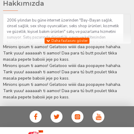
Hakkımızda
2006 yılından bu güne internet üzerinden "Bay-Bayan sağlık,
cinsel sağlık, sex shop oyuncakları, seks shop ürünleri, kozmetik
ve güzellik, kişisel bakım ürünleri" satış ve pazarlama hizmetini
sunuyor. Satış pazarında dürüstlük, saygı ve kalitesinden
kesinlikle ödün vermeden hizmet sağlık ve güzellik ile ilgili tüm
Minions ipsum ti aamoo! Gelatooo wiiiii daa poopayee hahaha.
sorularınıza anında cevap verebilen Yetkin ve uzman kadrosu ile
Tank yuuu! aaaaaah ti aamoo! Daa para tú butt poulet tikka
ihtiyaçlarınızı en uygun fiyat ve taksit seçenekleriyle karşılıyor.
masala pepete baboiii jeje po kass.
İstanbul beylikdüzü Erotik Shop sitemizde insan odaklı çalışma
Minions ipsum ti aamoo! Gelatooo wiiiii daa poopayee hahaha.
stratejimiz ile müşterilerimizin yaşamlarında mutlu, sağlıklı ve
bakımlı olmaları için onlara sağlık ve güzellik danışmanlığı
Tank yuuu! aaaaaah ti aamoo! Daa para tú butt poulet tikka
sağlıyoruz.
Sex Shop
Alışveriş sitemiz Erotik Shop sektöründeki
masala pepete baboiii jeje po kass.
gelişmeleri ve yenilikleri çok yakından takip etmesi, yaklaşık
Minions ipsum ti aamoo! Gelatooo wiiiii daa poopayee hahaha.
5000'e yakın geniş ürün yelpazesi ile Türkiye'de bu sektörde
Tank yuuu! aaaaaah ti aamoo! Daa para tú butt poulet tikka
kendi alanımızda en geniş ürün gurubuna sahip ender
masala pepete baboiii jeje po kass.
mağazalardan biri olması, müşteri memnuniyetini her zaman ön
planda tutan yaklaşımcı ve yenilikçi servislerin geliştirilmesi
konusundaki becerileri ile kendisine Cinsel Ürün hayatında lider
ve kalıcı bir yer edinmiştir.