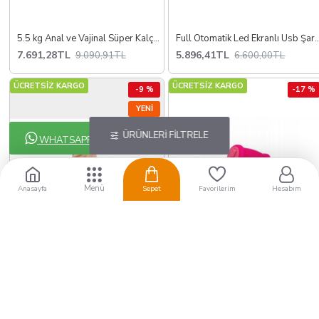
5.5 kg Anal ve Vajinal Süper Kalça Mastürbatör
Full Otomatik Led Ekranlı Usb Şarj
7.691,28TL
5.896,41TL
9.090,91TL
6.600,00TL
ÜCRETSİZ KARGO
ÜCRETSİZ KARGO
-9 %
-17 %
YENI
ÜRÜNLERI FILTRELE
WHATSAPP !
Anasayfa
Sepet
Favorilerim
Hesabım