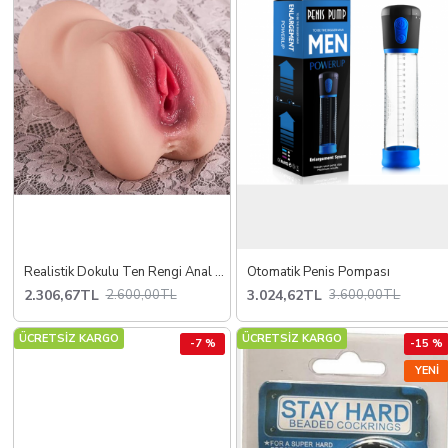
Realistik Dokulu Ten Rengi Anal Vajinal 2 in 1 Titreşimli Suni Vajina
Otomatik Penis Pompası
2.306,67TL
3.024,62TL
2.600,00TL
3.600,00TL
ÜCRETSİZ KARGO
ÜCRETSİZ KARGO
-7 %
-15 %
YENI