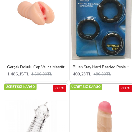
Gerçek Dokulu Cep Vajina Mastürbatör
Blush Stay Hard Beaded Penis Halkası 
1.486,15TL
409,23TL
1.600,00TL
480,00TL
ÜCRETSİZ KARGO
ÜCRETSİZ KARGO
-23 %
-11 %