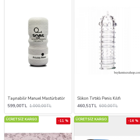
Taşınabilir Manuel Mastürbatör
Slikon Tırtıklı Penis Kılıfı
599,00TL
460,51TL
1.000,00TL
600,00TL
ÜCRETSİZ KARGO
ÜCRETSİZ KARGO
-11 %
-16 %