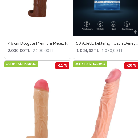
7,6 cm Dolgulu Premium Melez Rengi Silikon Penis Kılıfı
50 Adet Erkekler için U
2.000,00TL
1.024,62TL
2.200,00TL
1.080,00TL
ÜCRETSİZ KARGO
ÜCRETSİZ KARGO
-11 %
-20 %