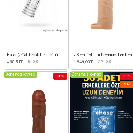
Baldi Şeffaf Tırtıklı Penis Kılıfı
7,6 cm Dolgulu Premi
460,51TL
1.949,00TL
600,00TL
2.200,00TL
ÜCRETSİZ KARGO
ÜCRETSİZ KARGO
-9 %
-5 %
YENI