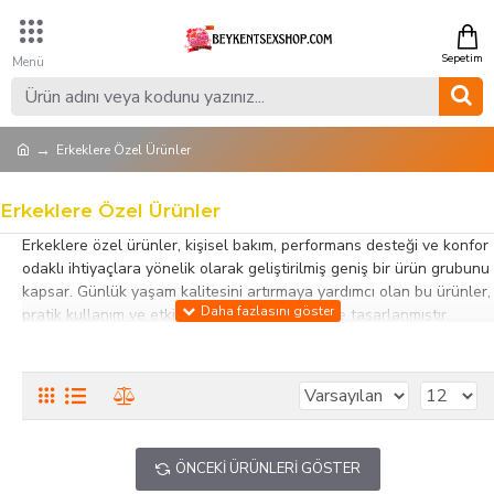
Erkeklere Özel Ürünler
Erkeklere Özel Ürünler
Erkeklere özel ürünler, kişisel bakım, performans desteği ve konfor
odaklı ihtiyaçlara yönelik olarak geliştirilmiş geniş bir ürün grubunu
kapsar. Günlük yaşam kalitesini artırmaya yardımcı olan bu ürünler,
pratik kullanım ve etkili sonuç sunacak şekilde tasarlanmıştır.
Bu kategoride yer alan erkeklere özel ürünler; bakım ürünlerinden
performans destekleyicilere kadar farklı seçenekler sunar. Kaliteli
içerik ve ergonomik tasarımlar sayesinde hem güvenli hem de rahat
bir kullanım sağlar. Farklı beklentilere hitap eden ürün çeşitliliği ile
her kullanıcıya uygun alternatifler bulunur.
ÖNCEKI ÜRÜNLERI GÖSTER
Erkeklere yönelik bu ürünler, bireysel kullanımın yanı sıra çiftler için