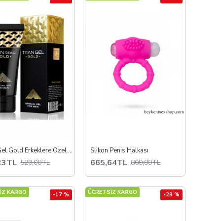
Titan Gel Gold Erkeklere Özel Bakım Jeli
Slikon Penis Halkası
23TL
665,64TL
520,00TL
800,00TL
İZ KARGO
ÜCRETSİZ KARGO
-17 %
-28 %