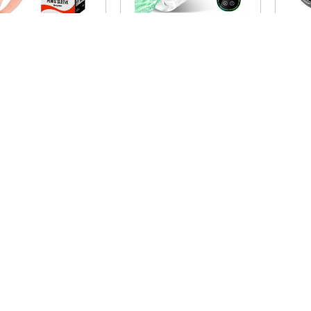
Pretty Love 16 CM Testis Halkalı 3 CM Dolgulu Silikon Penis Kılıfı
LCD Ekranlı Full Otomatik Emişli Erkek Mastürbatör
00TL
9.998,98TL
8.10
1.200,00TL
12.820,51TL
Gizli Kargo
Hızlı Kargo
Tüm Siparişleriniz Gizli
Saat 16:00 ya Ka
Kargolama Yapılarak
Tüm Siparişleriniz
Gönderilir!
Kargoya verilir.
İ HİZMETLERİ
KATEGORİLER