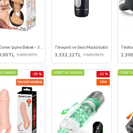
Violet Esmer Şişme Bebek – 3 Delikli Fonksiyonel Tasarım
Titreşimli ve Sesli Mastürbatör
9,00TL
3.332,12TL
2.30
5.600,00TL
3.600,00TL
İZ KARGO
ÜCRETSİZ KARGO
ÜCRETS
-25 %
-22 %
FAVORI MARKA
YENI