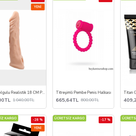
YENI
Ucu Dolgulu Realistik 18 CM Penis Kılıfı Uzatıcı Kılıf 3 CM Dolgu TPR Malzeme Esnek ve Konforlu Kullanım
Titreşimli Pembe Penis Halkası
00TL
665,64TL
409,
1.040,00TL
800,00TL
İZ KARGO
ÜCRETSİZ KARGO
ÜCRETS
-28 %
-17 %
YENI