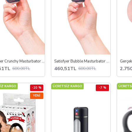
Satisfyer Crunchy Masturbator Egg – Elastik Mastürbatör Yumurta, Pütürlü İç Doku, Skin‑Like Elastomer, Kaygan İç Yüzey, Tek Beden, Taşınabilir ve Gizli Tasarım
Satisfyer Bubble Masturbator Egg – Elastik Yumurta Mastürbatör, Kabarcıklı İç Doku, Skin‑Like Elastomer, Kaygan İç Yüzey, Tek Beden, Taşınabilir ve Gizli Tasarım
Gerçek
51TL
460,51TL
2.75
600,00TL
600,00TL
İZ KARGO
ÜCRETSİZ KARGO
ÜCRETS
-20 %
-7 %
YENI