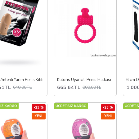
Antenli Yarım Penis Kılıfı
Klitoris Uyarıcılı Penis Halkası
51TL
665,64TL
1.00
640,00TL
800,00TL
İZ KARGO
ÜCRETSİZ KARGO
ÜCRETS
-23 %
-23 %
YENI
YENI