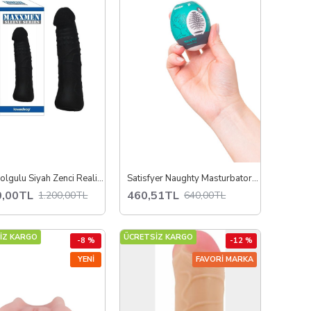
6 cm Dolgulu Siyah Zenci Realistik Uzatmalı Penis Kılıfı
Satisfyer Naughty Masturbator Egg – Elastik Yumurta Mastürbatör, Cyber‑Skin Benzeri Doku, Kaygan İç Yüzey, Tek Beden, Taşınabilir ve Gizli Tasarım
0,00TL
460,51TL
1.200,00TL
640,00TL
İZ KARGO
ÜCRETSİZ KARGO
-8 %
-12 %
YENI
FAVORI MARKA