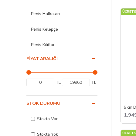
E
ÜCRETS
Penis Halkaları
G
P
K
Penis Kelepçe
Erkekler
Penis Kılıfları
edebilirs
FIYAT ARALIĞI
Penis Pompaları
Prostat Masaj Vibratör
TL
TL
Sprey ve Kremler
STOK DURUMU
Yapay Anüs Mastürbatörler
1.94
Stokta Var
Yapay Vajina Mastürbatörler
ÜCRETS
Stokta Yok