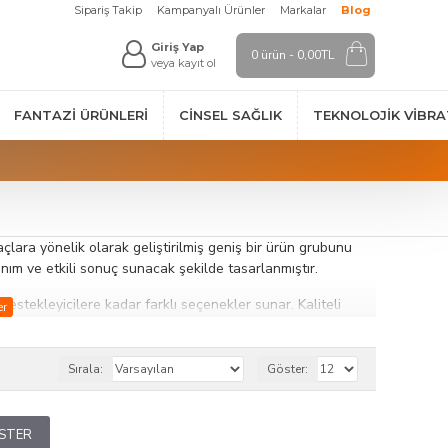
Sipariş Takip
Kampanyalı Ürünler
Markalar
Blog
Giriş Yap
0 ürün - 0,00TL
veya kayıt ol
FANTAZI ÜRÜNLERI
CINSEL SAĞLIK
TEKNOLOJIK VİBR
açlara yönelik olarak geliştirilmiş geniş bir ürün grubunu
nım ve etkili sonuç sunacak şekilde tasarlanmıştır.
stekleyicilere kadar farklı seçenekler sunar. Kaliteli
ağlar. Farklı beklentilere hitap eden ürün çeşitliliği ile
Sırala:
Göster:
i destekleyici özellikler sunabilir. Doğru ürün seçimi ile
ÖSTER