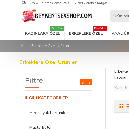
Tüm Ürünlerde Geçerli 2500TL Üzeri Ücretsiz Kargo!
Popüler
Popüler
KADINLARA ÖZEL
ERKEKLERE ÖZEL
ANAL Ü
Erkeklere Özel Ürünler
Erkeklere Özel Ürünler
Erkekler
kapsar. 
Filtre
Sıfırla
Bu kateg
içerik v
İLGILI KATEGORILER
her kull
Erkekler
Afrodizyak Parfümler
hem kon
Öne Çık
Mastürbatör