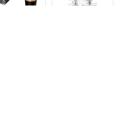
Güçlü İleri Geri ve Rotasyonlu Otomatik Erkek Mastürbatör
Fril Şeffaf TPR Penis Kılıfı 13,4 cm - Titreşim Uyumlu Esnek Kılıf
1,54TL
949,00TL
11.800,00TL
1.080,00TL
256 Bit SSL
Güvenliği
dar
Sitemiz SSL Güvenlik
Sertifikası ile Sizleri
Korumaktadır
MAĞAZA ADRES
Şamlı Sokak 32 Alat İş Merkezi kat1