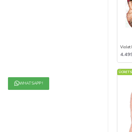
4.49
ÜCRETS
WHATSAPP !