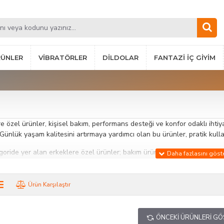
RÜNLER
VIBRATÖRLER
DILDOLAR
FANTAZI İÇ GIYIM
e özel ürünler, kişisel bakım, performans desteği ve konfor odaklı ihtiy
Günlük yaşam kalitesini artırmaya yardımcı olan bu ürünler, pratik kulla
oride yer alan erkeklere özel ürünler; bakım ürünlerinden performans de
e ergonomik tasarımlar sayesinde hem güvenli hem de rahat bir kullanım s
anıcıya uygun alternatifler bulunur.
Ürün Karşılaştır
e yönelik bu ürünler, bireysel kullanımın yanı sıra çiftler için de deneyim
for hem de memnuniyet artırılabilir.
ÖNCEKI ÜRÜNLERI G
an Özellikler: