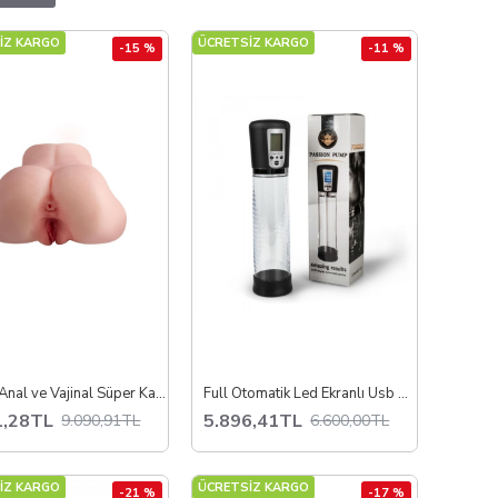
İZ KARGO
ÜCRETSİZ KARGO
-15 %
-11 %
i keşfedebilir, daha konforlu ve etkili bir deneyim elde
5.5 kg Anal ve Vajinal Süper Kalça Mastürbatör
Full Otomatik Led Ekranlı Usb Şarjlı Güçlü Penis Pompası
1,28TL
5.896,41TL
9.090,91TL
6.600,00TL
İZ KARGO
ÜCRETSİZ KARGO
-21 %
-17 %