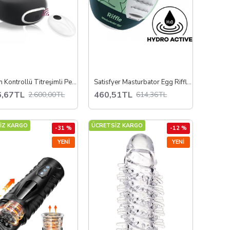
Telefon Kontrollü Titreşimli Penis Halkası
Satisfyer Masturbator Egg Riffle – Elastik Mastürbatör Yumurta, Dalgalı İç Doku, Esnek TPE, Tek Beden, Taşınabilir ve Gizli Tasarım
6,67TL
460,51TL
2.600,00TL
614,36TL
İZ KARGO
ÜCRETSİZ KARGO
-31 %
-12 %
YENI
YENI