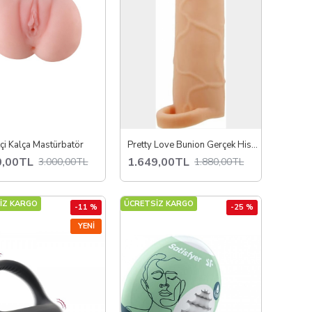
çi Kalça Mastürbatör
Pretty Love Bunion Gerçek Hissiyatlı Uzatıcı Penis Kılıfı
0,00TL
1.649,00TL
3.000,00TL
1.880,00TL
İZ KARGO
ÜCRETSİZ KARGO
-11 %
-25 %
YENI