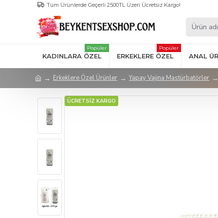
Tüm Ürünlerde Geçerli 2500TL Üzeri Ücretsiz Kargo!
Popüler
Popüler
KADINLARA ÖZEL
ERKEKLERE ÖZEL
ANAL Ü
Erkeklere Özel Ürünler
Yapay Vajina Mastürbatörler
ÜCRETSİZ KARGO