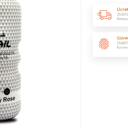
Ücre
2500TL
Bedav
Güven
256BİT 
Korum