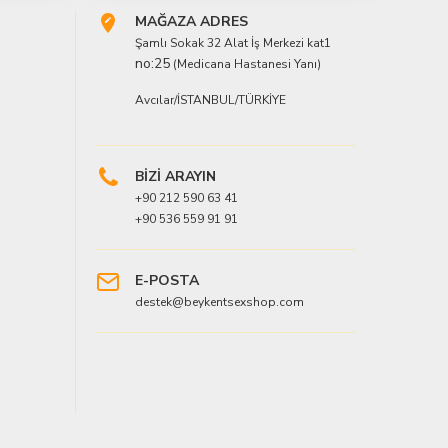
MAĞAZA ADRES
Şamlı Sokak 32 Alat İş Merkezi kat1
no:25
(Medicana Hastanesi Yanı)
Avcılar/İSTANBUL/TÜRKİYE
BİZİ ARAYIN
+90 212 590 63 41
+90 536 559 91 91
E-POSTA
destek@beykentsexshop.com