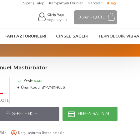
Sipariş Takip
Kampanyalı Ürünler
Markalar
Blog
Giriş Yap
0 ürün - 0,00TL
veya kayıt ol
FANTAZI ÜRÜNLERI
CINSEL SAĞLIK
TEKNOLOJIK VİBR
anuel Mastürbatör
Stok:
VAR
L
Ürün Kodu:
BY-VMXH056
,00TL
SEPETE EKLE
HEMEN SATIN AL
Ekle
Karşılaştırma listesine ekle