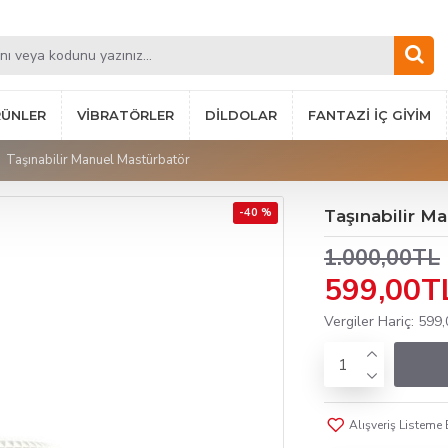
RÜNLER
VIBRATÖRLER
DILDOLAR
FANTAZI İÇ GIYIM
Taşınabilir Manuel Mastürbatör
-40 %
Taşınabilir M
1.000,00TL
599,00T
Vergiler Hariç: 599
Alışveriş Listeme 