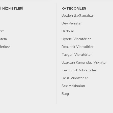
İ HİZMETLERİ
KATEGORİLER
Belden Bağlamalılar
Dev Penisler
rim
Dildolar
istem
Uyarıcı Vibratörler
erkezi
Realistik Vibratörler
Tavşan Vibratörler
Uzaktan Kumandalı Vibratör
Teknolojik Vibratörler
Ucuz Vibratörler
Sex Makinaları
Blog