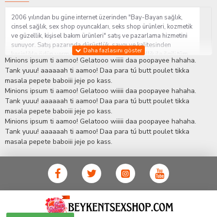
2006 yılından bu güne internet üzerinden "Bay-Bayan sağlık,
cinsel sağlık, sex shop oyuncakları, seks shop ürünleri, kozmetik
ve güzellik, kişisel bakım ürünleri" satış ve pazarlama hizmetini
sunuyor. Satış pazarında dürüstlük, saygı ve kalitesinden
kesinlikle ödün vermeden hizmet sağlık ve güzellik ile ilgili tüm
Minions ipsum ti aamoo! Gelatooo wiiiii daa poopayee hahaha.
sorularınıza anında cevap verebilen Yetkin ve uzman kadrosu ile
Tank yuuu! aaaaaah ti aamoo! Daa para tú butt poulet tikka
ihtiyaçlarınızı en uygun fiyat ve taksit seçenekleriyle karşılıyor.
masala pepete baboiii jeje po kass.
İstanbul beylikdüzü Erotik Shop sitemizde insan odaklı çalışma
Minions ipsum ti aamoo! Gelatooo wiiiii daa poopayee hahaha.
stratejimiz ile müşterilerimizin yaşamlarında mutlu, sağlıklı ve
bakımlı olmaları için onlara sağlık ve güzellik danışmanlığı
Tank yuuu! aaaaaah ti aamoo! Daa para tú butt poulet tikka
sağlıyoruz.
Sex Shop
Alışveriş sitemiz Erotik Shop sektöründeki
masala pepete baboiii jeje po kass.
gelişmeleri ve yenilikleri çok yakından takip etmesi, yaklaşık
Minions ipsum ti aamoo! Gelatooo wiiiii daa poopayee hahaha.
5000'e yakın geniş ürün yelpazesi ile Türkiye'de bu sektörde
Tank yuuu! aaaaaah ti aamoo! Daa para tú butt poulet tikka
kendi alanımızda en geniş ürün gurubuna sahip ender
masala pepete baboiii jeje po kass.
mağazalardan biri olması, müşteri memnuniyetini her zaman ön
planda tutan yaklaşımcı ve yenilikçi servislerin geliştirilmesi
konusundaki becerileri ile kendisine Cinsel Ürün hayatında lider
ve kalıcı bir yer edinmiştir.