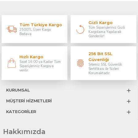
Gizli Kargo
Tüm Türkiye Kargo
Tüm Siparişleriniz Gizli
2500TL Üzeri Kargo
Kargolama Yapılarak
Bedava
Gönderilir!
256 Bit SSL
Hızlı Kargo
Güvenliği
Saat 16:00 ya Kadar Tüm
Sitemiz SSL Güvenlik
Siparişleriniz Kargoya
Sertifikası ile Sizleri
verilir.
Korumaktadır
KURUMSAL
MÜŞTERİ HİZMETLERİ
KATEGORİLER
Hakkımızda