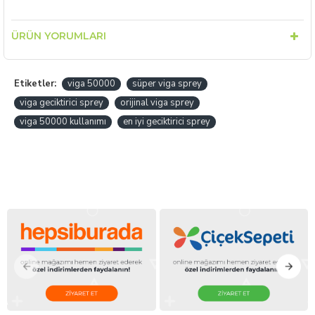
ÜRÜN YORUMLARI
Etiketler:
viga 50000
süper viga sprey
viga geciktirici sprey
orijinal viga sprey
viga 50000 kullanımı
en iyi geciktirici sprey