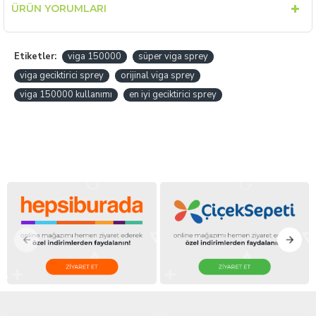
ÜRÜN YORUMLARI
Etiketler:
viga 150000
süper viga sprey
viga geciktirici sprey
orijinal viga sprey
viga 150000 kullanımı
en iyi geciktirici sprey