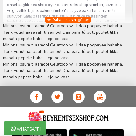
cinsel sağlık, sex shop oyuncakları, seks shop ürünleri, kozmetik
ve güzellik, kişisel bakım ürünleri" satış ve pazarlama hizmetini
sunuyor. Satış pazarında dürüstlük, saygı ve kalitesinden
kesinlikle ödün vermeden hizmet sağlık ve güzellik ile ilgili tüm
Minions ipsum ti aamoo! Gelatooo wiiiii daa poopayee hahaha.
sorularınıza anında cevap verebilen Yetkin ve uzman kadrosu ile
Tank yuuu! aaaaaah ti aamoo! Daa para tú butt poulet tikka
ihtiyaçlarınızı en uygun fiyat ve taksit seçenekleriyle karşılıyor.
masala pepete baboiii jeje po kass.
İstanbul beylikdüzü Erotik Shop sitemizde insan odaklı çalışma
Minions ipsum ti aamoo! Gelatooo wiiiii daa poopayee hahaha.
stratejimiz ile müşterilerimizin yaşamlarında mutlu, sağlıklı ve
bakımlı olmaları için onlara sağlık ve güzellik danışmanlığı
Tank yuuu! aaaaaah ti aamoo! Daa para tú butt poulet tikka
sağlıyoruz.
Sex Shop
Alışveriş sitemiz Erotik Shop sektöründeki
masala pepete baboiii jeje po kass.
gelişmeleri ve yenilikleri çok yakından takip etmesi, yaklaşık
Minions ipsum ti aamoo! Gelatooo wiiiii daa poopayee hahaha.
5000'e yakın geniş ürün yelpazesi ile Türkiye'de bu sektörde
Tank yuuu! aaaaaah ti aamoo! Daa para tú butt poulet tikka
kendi alanımızda en geniş ürün gurubuna sahip ender
masala pepete baboiii jeje po kass.
mağazalardan biri olması, müşteri memnuniyetini her zaman ön
planda tutan yaklaşımcı ve yenilikçi servislerin geliştirilmesi
konusundaki becerileri ile kendisine Cinsel Ürün hayatında lider
ve kalıcı bir yer edinmiştir.
WHATSAPP !