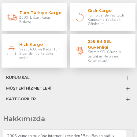
Gizli Kargo
Tüm Türkiye Kargo
Tüm Siparişleriniz Gizli
2500TL Üzeri Kargo
Kargolama Yapılarak
Bedava
Gönderilir!
256 Bit SSL
Hızlı Kargo
Güvenliği
Saat 16:00 ya Kadar Tüm
Sitemiz SSL Güvenlik
Siparişleriniz Kargoya
Sertifikası ile Sizleri
verilir.
Korumaktadır
KURUMSAL
MÜŞTERİ HİZMETLERİ
KATEGORİLER
Hakkımızda
2006 yılından bu güne internet üzerinden "Bay-Bayan sağlık,