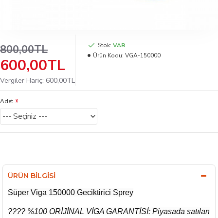
Stok:
VAR
800,00TL
Ürün Kodu:
VGA-150000
600,00TL
Vergiler Hariç: 600,00TL
Adet
ÜRÜN BILGISI
Süper Viga 150000 Geciktirici Sprey
????️ %100 ORİJİNAL VİGA GARANTİSİ: Piyasada satılan