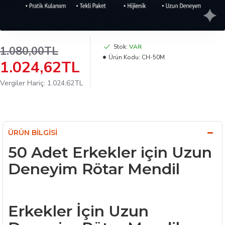
Stok:
VAR
1.080,00TL
Ürün Kodu:
CH-50M
1.024,62TL
Vergiler Hariç: 1.024,62TL
ÜRÜN BILGISI
50 Adet Erkekler için Uzun
Deneyim Rötar Mendil
Erkekler İçin Uzun