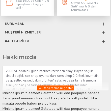
Saat 16:00 ya Kadar Tüm
Sitemiz SSL Güvenlik
Siparişleriniz Kargoya
Sertifikası ile Sizleri
verilir.
Korumaktadır
KURUMSAL
MÜŞTERİ HİZMETLERİ
KATEGORİLER
Hakkımızda
2006 yılından bu güne internet üzerinden "Bay-Bayan sağlık,
cinsel sağlık, sex shop oyuncakları, seks shop ürünleri, kozmetik
ve güzellik, kişisel bakım ürünleri" satış ve pazarlama hizmetini
sunuyor. Satış pazarında dürüstlük, saygı ve kalitesinden
kesinlikle ödün vermeden hizmet sağlık ve güzellik ile ilgili tüm
Minions ipsum ti aamoo! Gelatooo wiiiii daa poopayee hahaha.
sorularınıza anında cevap verebilen Yetkin ve uzman kadrosu ile
Tank yuuu! aaaaaah ti aamoo! Daa para tú butt poulet tikka
ihtiyaçlarınızı en uygun fiyat ve taksit seçenekleriyle karşılıyor.
masala pepete baboiii jeje po kass.
İstanbul beylikdüzü Erotik Shop sitemizde insan odaklı çalışma
Minions ipsum ti aamoo! Gelatooo wiiiii daa poopayee hahaha.
stratejimiz ile müşterilerimizin yaşamlarında mutlu, sağlıklı ve