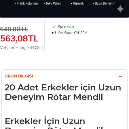
Stok:
VAR
640,00TL
Ürün Kodu:
CH-20M
563,08TL
Vergiler Hariç: 563,08TL
ÜRÜN BILGISI
20 Adet Erkekler için Uzun
Deneyim Rötar Mendil
Erkekler İçin Uzun