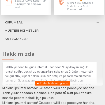
Saat 16:00 ya Kadar Tüm
Sitemiz SSL Güvenlik
Siparişleriniz Kargoya
Sertifikası ile Sizleri
verilir.
Korumaktadır
KURUMSAL
MÜŞTERİ HİZMETLERİ
KATEGORİLER
Hakkımızda
2006 yılından bu güne internet üzerinden "Bay-Bayan sağlık,
cinsel sağlık, sex shop oyuncakları, seks shop ürünleri, kozmetik
ve güzellik, kişisel bakım ürünleri" satış ve pazarlama hizmetini
sunuyor. Satış pazarında dürüstlük, saygı ve kalitesinden
kesinlikle ödün vermeden hizmet sağlık ve güzellik ile ilgili tüm
Minions ipsum ti aamoo! Gelatooo wiiiii daa poopayee hahaha.
sorularınıza anında cevap verebilen Yetkin ve uzman kadrosu ile
Tank yuuu! aaaaaah ti aamoo! Daa para tú butt poulet tikka
ihtiyaçlarınızı en uygun fiyat ve taksit seçenekleriyle karşılıyor.
masala pepete baboiii jeje po kass.
İstanbul beylikdüzü Erotik Shop sitemizde insan odaklı çalışma
Minions ipsum ti aamoo! Gelatooo wiiiii daa poopayee hahaha.
stratejimiz ile müşterilerimizin yaşamlarında mutlu, sağlıklı ve