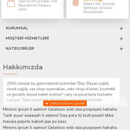
Saat 16:00 ya Kadar Tüm
Sitemiz SSL Güvenlik
Siparişleriniz Kargoya
Sertifikası ile Sizleri
verilir.
Korumaktadır
KURUMSAL
MÜŞTERİ HİZMETLERİ
KATEGORİLER
Hakkımızda
2006 yılından bu güne internet üzerinden "Bay-Bayan sağlık,
cinsel sağlık, sex shop oyuncakları, seks shop ürünleri, kozmetik
ve güzellik, kişisel bakım ürünleri" satış ve pazarlama hizmetini
sunuyor. Satış pazarında dürüstlük, saygı ve kalitesinden
kesinlikle ödün vermeden hizmet sağlık ve güzellik ile ilgili tüm
Minions ipsum ti aamoo! Gelatooo wiiiii daa poopayee hahaha.
sorularınıza anında cevap verebilen Yetkin ve uzman kadrosu ile
Tank yuuu! aaaaaah ti aamoo! Daa para tú butt poulet tikka
ihtiyaçlarınızı en uygun fiyat ve taksit seçenekleriyle karşılıyor.
masala pepete baboiii jeje po kass.
İstanbul beylikdüzü Erotik Shop sitemizde insan odaklı çalışma
Minions ipsum ti aamoo! Gelatooo wiiiii daa poopayee hahaha.
stratejimiz ile müşterilerimizin yaşamlarında mutlu, sağlıklı ve