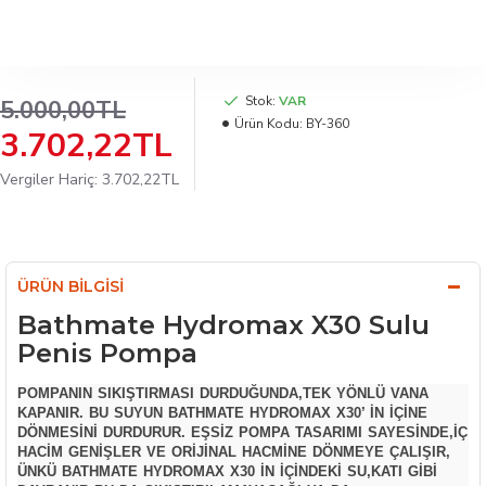
Stok:
VAR
5.000,00TL
Ürün Kodu:
BY-360
3.702,22TL
Vergiler Hariç: 3.702,22TL
ÜRÜN BILGISI
Bathmate Hydromax X30 Sulu
Penis Pompa
POMPANIN SIKIŞTIRMASI DURDUĞUNDA,TEK YÖNLÜ VANA
KAPANIR. BU SUYUN BATHMATE HYDROMAX X30’ IN IÇINE
DÖNMESINI DURDURUR. EŞSIZ POMPA TASARIMI SAYESINDE,IÇ
HACIM GENIŞLER VE ORIJINAL HACMINE DÖNMEYE ÇALIŞIR,
ÜNKÜ BATHMATE HYDROMAX X30 IN IÇINDEKI SU,KATI GIBI