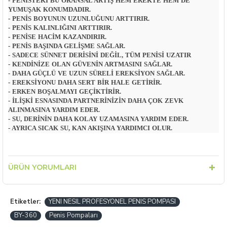
- PENISTEKI BU ORANSAL ARTIŞ HEM EREKTE HEM DE
YUMUŞAK KONUMDADIR.
- PENIS BOYUNUN UZUNLUĞUNU ARTTIRIR.
- PENIS KALINLIĞINI ARTTIRIR.
- PENISE HACIM KAZANDIRIR.
- PENIS BAŞINDA GELIŞME SAĞLAR.
- SADECE SÜNNET DERISINI DEĞIL, TÜM PENISI UZATIR
- KENDINIZE OLAN GÜVENIN ARTMASINI SAĞLAR.
- DAHA GÜÇLÜ VE UZUN SÜRELI EREKSIYON SAĞLAR.
- EREKSIYONU DAHA SERT BIR HALE GETIRIR.
- ERKEN BOŞALMAYI GEÇIKTIRIR.
- İLIŞKI ESNASINDA PARTNERINIZIN DAHA ÇOK ZEVK
ALINMASINA YARDIM EDER.
- SU, DERININ DAHA KOLAY UZAMASINA YARDIM EDER.
- AYRICA SICAK SU, KAN AKIŞINA YARDIMCI OLUR.
ÜRÜN YORUMLARI
Etiketler:
YENI NESIL PROFESYONEL PENIS POMPASI
BY-360
Penis Pompaları