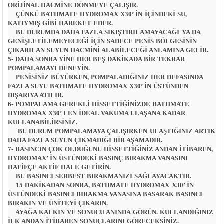
ORIJINAL HACMINE DÖNMEYE ÇALIŞIR.
ÇÜNKÜ BATHMATE HYDROMAX X30’ IN IÇINDEKI SU,
KATIYMIŞ GIBI HAREKET EDER.
BU DURUMDA DAHA FAZLA SIKIŞTIRILAMAYACAĞI YA DA
GENIŞLETILEMEYECEĞI IÇIN SADECE PENIS BÖLGESININ
ÇIKARILAN SUYUN HACMINI ALABILECEĞI ANLAMINA GELIR.
5- DAHA SONRA YINE HER BEŞ DAKIKADA BIR TEKRAR
POMPALAMAYI DENEYIN.
PENISINIZ BÜYÜRKEN, POMPALADIĞINIZ HER DEFASINDA
FAZLA SUYU BATHMATE HYDROMAX X30’ IN ÜSTÜNDEN
DIŞARIYA ATILIR.
6- POMPALAMA GEREKLI HISSETTIĞINIZDE BATHMATE
HYDROMAX X30’ I EN IDEAL VAKUMA ULAŞANA KADAR
KULLANABILIRSINIZ.
BU DURUM POMPALAMAYA ÇALIŞIRKEN ULAŞTIĞINIZ ARTIK
DAHA FAZLA SUYUN ÇIKMADIĞI BIR AŞAMADIR.
7- BASINCIN ÇOK OLDUĞUNU HISSETTIĞINIZ ANDAN ITIBAREN,
HYDROMAX’ IN ÜSTÜNDEKI BASINÇ BIRAKMA VANASINI
HAFIFÇE AKTIF HALE GETIRIN.
BU BASINCI SERBEST BIRAKMANIZI SAĞLAYACAKTIR.
15 DAKIKADAN SONRA, BATHMATE HYDROMAX X30’ IN
ÜSTÜNDEKI BASINCI BIRAKMA VANASINA BASARAK BASINCI
BIRAKIN VE ÜNITEYI ÇIKARIN.
AYAĞA KALKIN VE SONUCU ANINDA GÖRÜN. KULLANDIĞINIZ
ILK ANDAN ITIBAREN SONUÇLARINI GÖRECEKSINIZ.