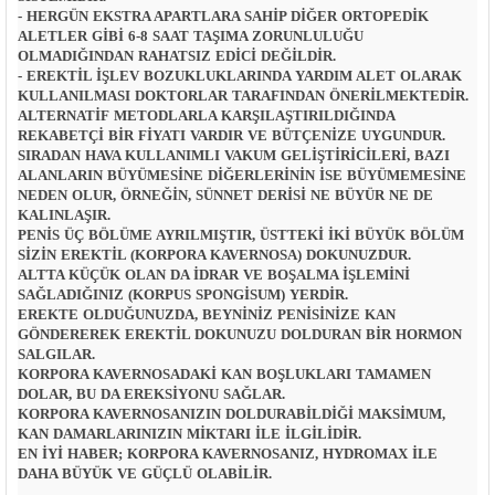
- HERGÜN EKSTRA APARTLARA SAHIP DIĞER ORTOPEDIK
ALETLER GIBI 6-8 SAAT TAŞIMA ZORUNLULUĞU
OLMADIĞINDAN RAHATSIZ EDICI DEĞILDIR.
- EREKTIL İŞLEV BOZUKLUKLARINDA YARDIM ALET OLARAK
KULLANILMASI DOKTORLAR TARAFINDAN ÖNERILMEKTEDIR.
ALTERNATIF METODLARLA KARŞILAŞTIRILDIĞINDA
REKABETÇI BIR FIYATI VARDIR VE BÜTÇENIZE UYGUNDUR.
SIRADAN HAVA KULLANIMLI VAKUM GELIŞTIRICILERI, BAZI
ALANLARIN BÜYÜMESINE DIĞERLERININ ISE BÜYÜMEMESINE
NEDEN OLUR, ÖRNEĞIN, SÜNNET DERISI NE BÜYÜR NE DE
KALINLAŞIR.
PENIS ÜÇ BÖLÜME AYRILMIŞTIR, ÜSTTEKI IKI BÜYÜK BÖLÜM
SIZIN EREKTIL (KORPORA KAVERNOSA) DOKUNUZDUR.
ALTTA KÜÇÜK OLAN DA IDRAR VE BOŞALMA IŞLEMINI
SAĞLADIĞINIZ (KORPUS SPONGISUM) YERDIR.
EREKTE OLDUĞUNUZDA, BEYNINIZ PENISINIZE KAN
GÖNDEREREK EREKTIL DOKUNUZU DOLDURAN BIR HORMON
SALGILAR.
KORPORA KAVERNOSADAKI KAN BOŞLUKLARI TAMAMEN
DOLAR, BU DA EREKSIYONU SAĞLAR.
KORPORA KAVERNOSANIZIN DOLDURABILDIĞI MAKSIMUM,
KAN DAMARLARINIZIN MIKTARI ILE ILGILIDIR.
EN IYI HABER; KORPORA KAVERNOSANIZ, HYDROMAX ILE
DAHA BÜYÜK VE GÜÇLÜ OLABILIR.