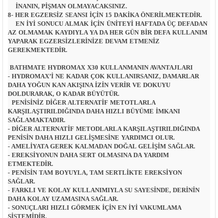
İNANIN, PIŞMAN OLMAYACAKSINIZ.
8- HER EGZERSIZ SEANSI IÇIN 15 DAKIKA ÖNERILMEKTEDIR.
EN IYI SONUCU ALMAK IÇIN ÜNITEYI HAFTADA ÜÇ DEFADAN
AZ OLMAMAK KAYDIYLA YA DA HER GÜN BIR DEFA KULLANIM
YAPARAK EGZERSIZLERINIZE DEVAM ETMENIZ
GEREKMEKTEDIR.
BATHMATE HYDROMAX X30 KULLANMANIN AVANTAJLARI
- HYDROMAX’I NE KADAR ÇOK KULLANIRSANIZ, DAMARLAR
DAHA YOĞUN KAN AKIŞINA IZIN VERIR VE DOKUYU
DOLDURARAK, O KADAR BÜYÜTÜR.
PENISINIZ DIĞER ALTERNATIF METOTLARLA
KARŞILAŞTIRILDIĞINDA DAHA HIZLI BÜYÜME IMKANI
SAĞLAMAKTADIR.
- DIĞER ALTERNATIF METODLARLA KARŞILAŞTIRILDIĞINDA
PENISIN DAHA HIZLI GELIŞMESINE YARDIMCI OLUR.
- AMELIYATA GEREK KALMADAN DOĞAL GELIŞIM SAĞLAR.
- EREKSIYONUN DAHA SERT OLMASINA DA YARDIM
ETMEKTEDIR.
- PENISIN TAM BOYUYLA, TAM SERTLIKTE EREKSIYON
SAĞLAR.
- FARKLI VE KOLAY KULLANIMIYLA SU SAYESINDE, DERININ
DAHA KOLAY UZAMASINA SAĞLAR.
- SONUÇLARI HIZLI GÖRMEK IÇIN EN IYI VAKUMLAMA
SISTEMIDIR.