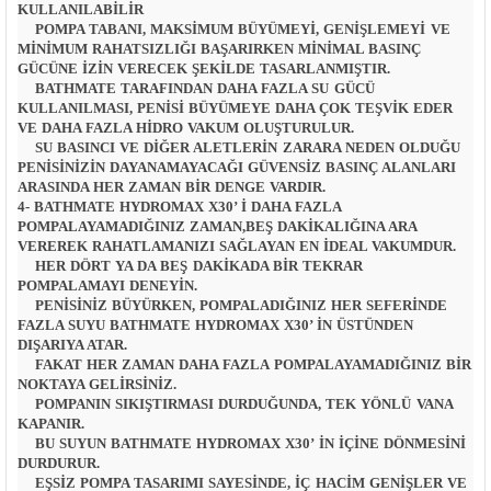
KULLANILABILIR
POMPA TABANI, MAKSIMUM BÜYÜMEYI, GENIŞLEMEYI VE
MINIMUM RAHATSIZLIĞI BAŞARIRKEN MINIMAL BASINÇ
GÜCÜNE IZIN VERECEK ŞEKILDE TASARLANMIŞTIR.
BATHMATE TARAFINDAN DAHA FAZLA SU GÜCÜ
KULLANILMASI, PENISI BÜYÜMEYE DAHA ÇOK TEŞVIK EDER
VE DAHA FAZLA HIDRO VAKUM OLUŞTURULUR.
SU BASINCI VE DIĞER ALETLERIN ZARARA NEDEN OLDUĞU
PENISINIZIN DAYANAMAYACAĞI GÜVENSIZ BASINÇ ALANLARI
ARASINDA HER ZAMAN BIR DENGE VARDIR.
4- BATHMATE HYDROMAX X30’ I DAHA FAZLA
POMPALAYAMADIĞINIZ ZAMAN,BEŞ DAKIKALIĞINA ARA
VEREREK RAHATLAMANIZI SAĞLAYAN EN IDEAL VAKUMDUR.
HER DÖRT YA DA BEŞ DAKIKADA BIR TEKRAR
POMPALAMAYI DENEYIN.
PENISINIZ BÜYÜRKEN, POMPALADIĞINIZ HER SEFERINDE
FAZLA SUYU BATHMATE HYDROMAX X30’ IN ÜSTÜNDEN
DIŞARIYA ATAR.
FAKAT HER ZAMAN DAHA FAZLA POMPALAYAMADIĞINIZ BIR
NOKTAYA GELIRSINIZ.
POMPANIN SIKIŞTIRMASI DURDUĞUNDA, TEK YÖNLÜ VANA
KAPANIR.
BU SUYUN BATHMATE HYDROMAX X30’ IN IÇINE DÖNMESINI
DURDURUR.
EŞSIZ POMPA TASARIMI SAYESINDE, IÇ HACIM GENIŞLER VE