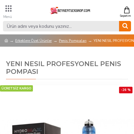
Erkeklere Özel Ürünler
Penis Pompaları
YENI NESIL PROFESYON
YENI NESIL PROFESYONEL PENIS
POMPASI
ÜCRETSİZ KARGO
-26 %