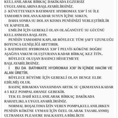
KULLANILARAK BIRKAÇ DAKIKADA EGZERSIZ
UYGULAMALARINA BAŞLAYABILIRSINIZ.
2- KÜVETTEYKEN BATHMATE HYDROMAX X30’ I SU ILE
TAMAMEN DOLANA KADAR SUYUN IÇINE SOKUN,
DAHA SONRA SU DOLAN KISMA PENISINIZI YERLEŞTIRILIR
VE KAPATILIR.
EMILIM IÇIN GEREKLI OLAN OLAĞANÜSTÜ SU GÜCÜNÜ
KULLANMAYA BAŞLAYIN.
PENISIN TAMAMINI KAPLAR BÖYLECE TÜM ŞAFT UZUNLUĞU
BOYUNCA GENIŞLIĞI ARTTIRIR.
3- BATHMATE HYDROMAX X30’ I PELVIS KÖKÜNE DOĞRU
AŞAĞIYA VAKUM OLUŞTURANA KADAR BIRKAÇ KEZ ITIN..
BÖYLECE OLUŞAN BASINCI HISSETMEYE
BAŞLAYABILIRSINIZ.
İ
BU DA BATHMATE HYDROMAX X30’ IN IÇINDE HACIM VE
ALAN ÜRETIR.
BÖYLECE BÜYÜME IÇIN GEREKLI OLAN DENGE ELDE
EDILMIŞ OLUR.
BASINÇ BIRAKMA VANASINDAN ARTIK SU ÇIKMAYANA KADAR
4-5 KEZ POMPALAMANIZ GEREKIR.
TEK EL DAHI KULLANILARAK BIRKAÇ DAKIKADA
RAHATLIKLA UYGULANABILIRSINIZ.
NORMAL BOŞALTIMA IZIN VEREN POMPA,KULLANILIRKEN
PENISIN KÖKÜNE UYMASI IÇIN ÖZEL OLARAK TASARLANMIŞ
ULTRAMAX PLEASURE HALKASIYLA BIRLIKTE