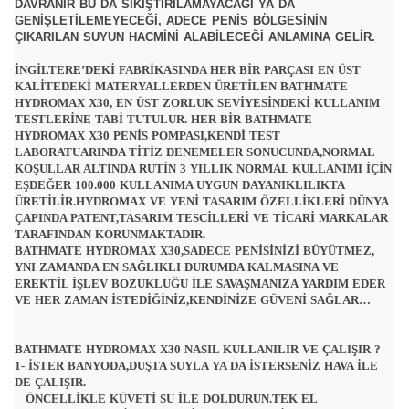
DAVRANIR BU DA SIKIŞTIRILAMAYACAĞI YA DA
GENIŞLETILEMEYECEĞI, ADECE PENIS BÖLGESININ
ÇIKARILAN SUYUN HACMINI ALABILECEĞI ANLAMINA GELIR.
İNGILTERE’DEKI FABRIKASINDA HER BIR PARÇASI EN ÜST
KALITEDEKI MATERYALLERDEN ÜRETILEN BATHMATE
HYDROMAX X30, EN ÜST ZORLUK SEVIYESINDEKI KULLANIM
TESTLERINE TABI TUTULUR. HER BIR BATHMATE
HYDROMAX X30 PENIS POMPASI,KENDI TEST
LABORATUARINDA TITIZ DENEMELER SONUCUNDA,NORMAL
KOŞULLAR ALTINDA RUTIN 3 YILLIK NORMAL KULLANIMI IÇIN
EŞDEĞER 100.000 KULLANIMA UYGUN DAYANIKLILIKTA
ÜRETILIR.HYDROMAX VE YENI TASARIM ÖZELLIKLERI DÜNYA
ÇAPINDA PATENT,TASARIM TESCILLERI VE TICARI MARKALAR
TARAFINDAN KORUNMAKTADIR.
BATHMATE HYDROMAX X30,SADECE PENISINIZI BÜYÜTMEZ,
YNI ZAMANDA EN SAĞLIKLI DURUMDA KALMASINA VE
EREKTIL İŞLEV BOZUKLUĞU ILE SAVAŞMANIZA YARDIM EDER
VE HER ZAMAN ISTEDIĞINIZ,KENDINIZE GÜVENI SAĞLAR…
BATHMATE HYDROMAX X30 NASIL KULLANILIR VE ÇALIŞIR ?
1- İSTER BANYODA,DUŞTA SUYLA YA DA ISTERSENIZ HAVA ILE
DE ÇALIŞIR.
ÖNCELLIKLE KÜVETI SU ILE DOLDURUN.TEK EL