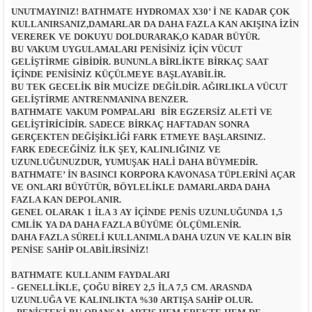
UNUTMAYINIZ! BATHMATE HYDROMAX X30’ I NE KADAR ÇOK
KULLANIRSANIZ,DAMARLAR DA DAHA FAZLA KAN AKIŞINA IZIN
VEREREK VE DOKUYU DOLDURARAK,O KADAR BÜYÜR.
BU VAKUM UYGULAMALARI PENISINIZ IÇIN VÜCUT
GELIŞTIRME GIBIDIR. BUNUNLA BIRLIKTE BIRKAÇ SAAT
IÇINDE PENISINIZ KÜÇÜLMEYE BAŞLAYABILIR.
BU TEK GECELIK BIR MUCIZE DEĞILDIR. AĞIRLIKLA VÜCUT
GELIŞTIRME ANTRENMANINA BENZER.
BATHMATE VAKUM POMPALARI BIR EGZERSIZ ALETI VE
GELIŞTIRICIDIR. SADECE BIRKAÇ HAFTADAN SONRA
GERÇEKTEN DEĞIŞIKLIĞI FARK ETMEYE BAŞLARSINIZ.
FARK EDECEĞINIZ ILK ŞEY, KALINLIĞINIZ VE
UZUNLUĞUNUZDUR, YUMUŞAK HALI DAHA BÜYMEDIR.
BATHMATE’ IN BASINCI KORPORA KAVONASA TÜPLERINI AÇAR
VE ONLARI BÜYÜTÜR, BÖYLELIKLE DAMARLARDA DAHA
FAZLA KAN DEPOLANIR.
GENEL OLARAK 1 ILA 3 AY IÇINDE PENIS UZUNLUĞUNDA 1,5
CMLIK YA DA DAHA FAZLA BÜYÜME ÖLÇÜMLENIR.
DAHA FAZLA SÜRELI KULLANIMLA DAHA UZUN VE KALIN BIR
PENISE SAHIP OLABILIRSINIZ!
BATHMATE KULLANIM FAYDALARI
- GENELLIKLE, ÇOĞU BIREY 2,5 ILA 7,5 CM. ARASNDA
UZUNLUĞA VE KALINLIKTA %30 ARTIŞA SAHIP OLUR.