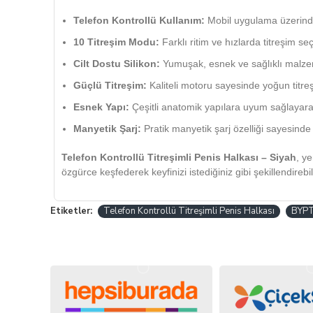
Telefon Kontrollü Kullanım:
Mobil uygulama üzerinden
10 Titreşim Modu:
Farklı ritim ve hızlarda titreşim se
Cilt Dostu Silikon:
Yumuşak, esnek ve sağlıklı malzeme
Güçlü Titreşim:
Kaliteli motoru sayesinde yoğun titreş
Esnek Yapı:
Çeşitli anatomik yapılara uyum sağlayarak
Manyetik Şarj:
Pratik manyetik şarj özelliği sayesinde
Telefon Kontrollü Titreşimli Penis Halkası – Siyah
, ye
özgürce keşfederek keyfinizi istediğiniz gibi şekillendirebili
Etiketler:
Telefon Kontrollü Titreşimli Penis Halkası
BYP