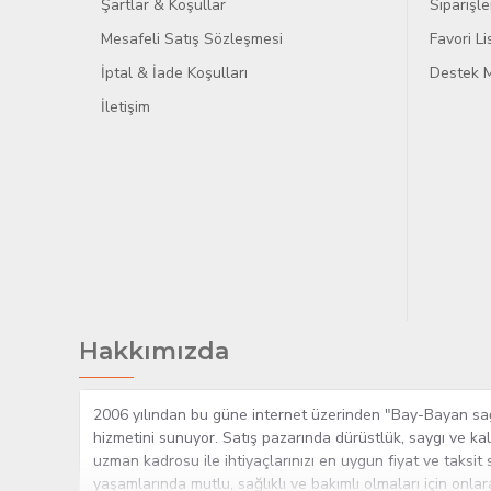
Şartlar & Koşullar
Siparişle
Mesafeli Satış Sözleşmesi
Favori L
İptal & İade Koşulları
Destek M
İletişim
Hakkımızda
2006 yılından bu güne internet üzerinden "Bay-Bayan sağlı
hizmetini sunuyor. Satış pazarında dürüstlük, saygı ve kal
uzman kadrosu ile ihtiyaçlarınızı en uygun fiyat ve taksit 
yaşamlarında mutlu, sağlıklı ve bakımlı olmaları için onla