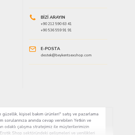
BİZİ ARAYIN
+90 212 590 63 41
+90 536 559 91 91
E-POSTA
destek@beykentsexshop.com
 güzellik, kişisel bakım ürünleri" satış ve pazarlama
tüm sorularınıza anında cevap verebilen Yetkin ve
n odaklı çalışma stratejimiz ile müşterilerimizin
 Erotik Shop sektöründeki gelişmeleri ve yenilikleri