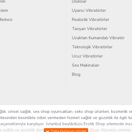
rim
Dildolar
istem
Uyarıcı Vibratörler
erkezi
Realistik Vibratörler
Tavşan Vibratörler
Uzaktan Kumandalı Vibratör
Teknolojik Vibratörler
Ucuz Vibratörler
Sex Makinaları
Blog
k, cinsel sağlık, sex shop oyuncakları, seks shop ürünleri, kozmetik ve
itesinden kesinlikle ödün vermeden hizmet sağlık ve güzellik ile ilgili 
seçenekleriyle karşılıyor. İstanbul beylikdüzü Erotik Shop sitemizde insa
ra sağlık ve güzellik danışmanlığı sağlıyoruz.
Sex Shop
Alışveriş sitemiz