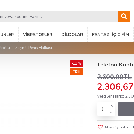
RÜNLER
VIBRATÖRLER
DILDOLAR
FANTAZI İÇ GIYIM
rollü Titreşimli Penis Halkası
-11 %
Telefon Kontro
YENI
2.600,00TL
2.306,6
Vergiler Hariç: 2.3
Alışveriş Listeme 