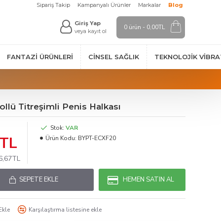
Sipariş Takip
Kampanyalı Ürünler
Markalar
Blog
Giriş Yap
0 ürün - 0,00TL
veya kayıt ol
FANTAZI ÜRÜNLERI
CINSEL SAĞLIK
TEKNOLOJIK VİBR
llü Titreşimli Penis Halkası
Stok:
VAR
7TL
Ürün Kodu:
BYPT-ECXF20
06,67TL
SEPETE EKLE
HEMEN SATIN AL
Ekle
Karşılaştırma listesine ekle