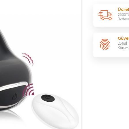
Ücre
2500TL
Bedav
Güven
256BİT 
Korum