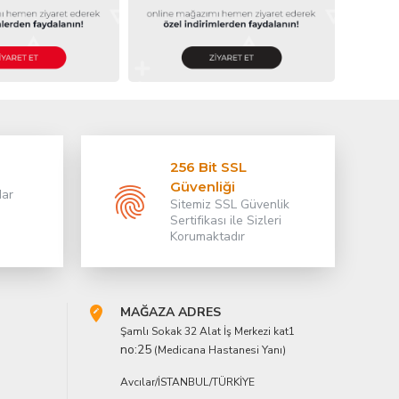
256 Bit SSL
Güvenliği
dar
Sitemiz SSL Güvenlik
Sertifikası ile Sizleri
Korumaktadır
MAĞAZA ADRES
Şamlı Sokak 32 Alat İş Merkezi kat1
no:25
(Medicana Hastanesi Yanı)
Avcılar/İSTANBUL/TÜRKİYE